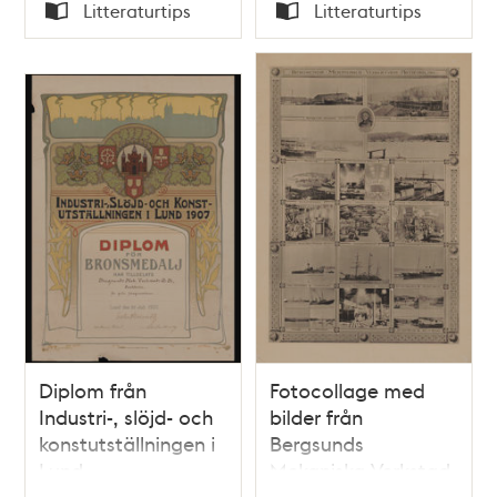
Tid
Tid
Litteraturtips
Litteraturtips
Typ
Typ
Diplom från
Fotocollage med
Industri-, slöjd- och
bilder från
konstutställningen i
Bergsunds
Lund
Mekaniska Verkstad