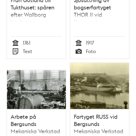
Tukthuset: spåren
bogserfartyget
efter Wallborg
THOR II vid
Lindberg
Bergsunds
Mekaniska Verkstad
1761
1917
Tid
Tid
Text
Foto
Typ
Typ
Arbete på
Fartyget RUSS vid
Bergsunds
Bergsunds
Mekaniska Verkstad
Mekaniska Verkstad