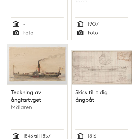
1907
-
1907
Tid
Tid
Foto
Foto
Typ
Typ
Teckning av
Skiss till tidig
ångfartyget
ångbåt
Mälaren
1843 till 1857
1816