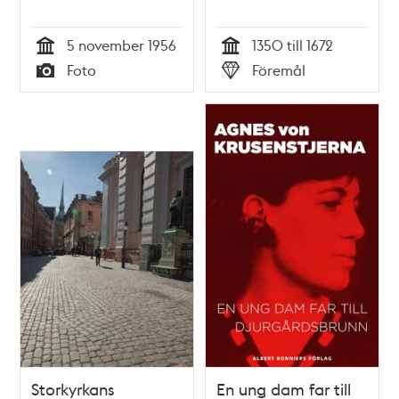
5 november 1956
1350 till 1672
Tid
Tid
Foto
Föremål
Typ
Typ
Storkyrkans
En ung dam far till