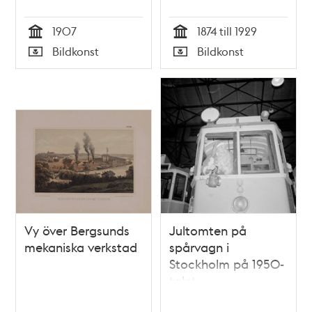
1907
1874 till 1929
Tid
Tid
Bildkonst
Bildkonst
Typ
Typ
Vy över Bergsunds
Jultomten på
mekaniska verkstad
spårvagn i
Stockholm på 1950-
talet