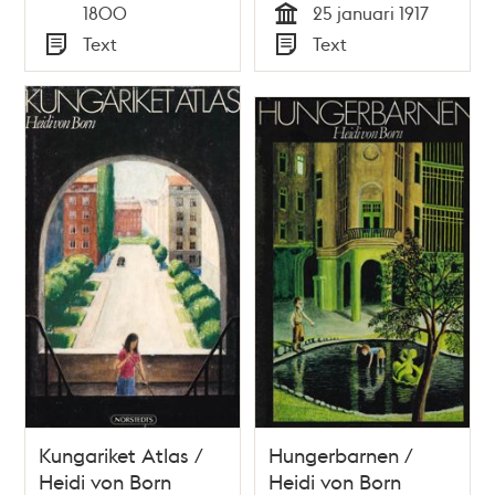
Tid
1800
25 januari 1917
Tid
Text
Text
Typ
Typ
Kungariket Atlas /
Hungerbarnen /
Heidi von Born
Heidi von Born