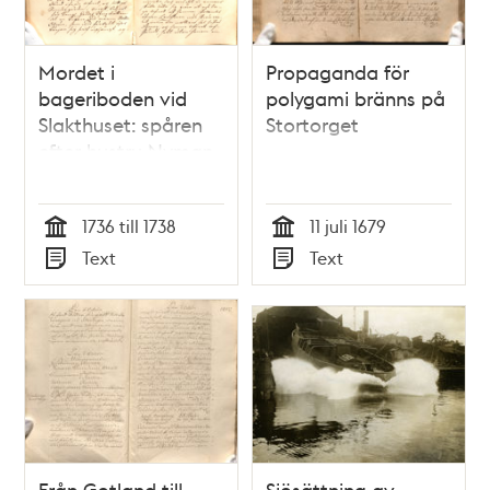
Mordet i
Propaganda för
bageriboden vid
polygami bränns på
Slakthuset: spåren
Stortorget
efter hustru Nyman
1736 till 1738
11 juli 1679
Tid
Tid
Text
Text
Typ
Typ
Från Gotland till
Sjösättning av