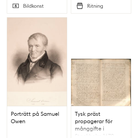
Tid
Tid
Bildkonst
Ritning
Typ
Typ
Porträtt på Samuel
Tysk präst
Owen
propagerar för
månggifte i
Stockholm 1679