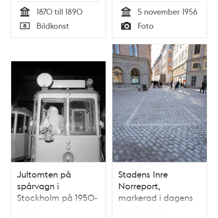
1870 till 1890
5 november 1956
Tid
Tid
Bildkonst
Foto
Typ
Typ
Jultomten på
Stadens Inre
spårvagn i
Norreport,
Stockholm på 1950-
markerad i dagens
talet
stenläggning