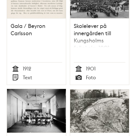
Gala / Beyron
Skolelever på
Carlsson
innergården till
Kungsholms
folkskola, 1901
1912
1901
Tid
Tid
Text
Foto
Typ
Typ