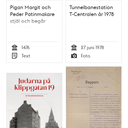
Pigan Margit och
Tunnelbanestation
Peder Patinmakare
T-Centralen år 1978
stjäl och begår
horsbrott
1476
27 juni 1978
Tid
Tid
Text
Foto
Typ
Typ