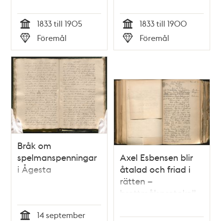
1833 till 1905
1833 till 1900
Tid
Tid
Föremål
Föremål
Typ
Typ
Bråk om
spelmanspenningar
Axel Esbensen blir
i Ågesta
åtalad och friad i
rätten –
brottmålsprotokoll
25 januari 1917
14 september