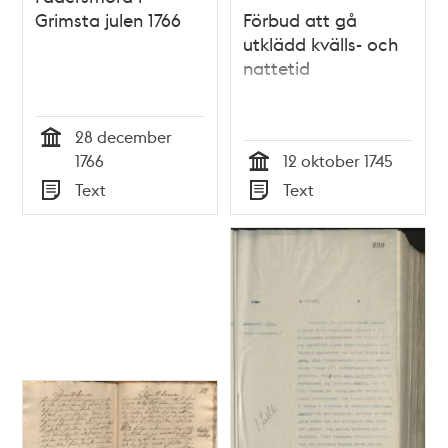
Grimsta julen 1766
Förbud att gå
utklädd kvälls- och
nattetid
28 december
Tid
1766
12 oktober 1745
Tid
Text
Text
Typ
Typ