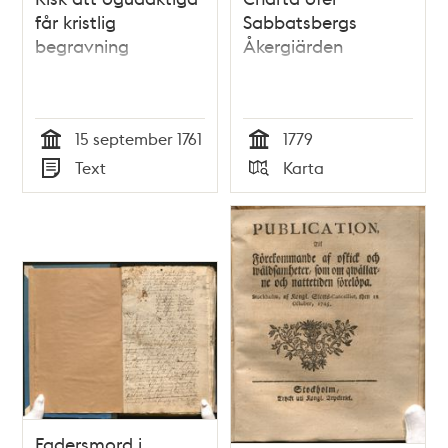
får kristlig
Sabbatsbergs
begravning
Åkergiärden
15 september 1761
1779
Tid
Tid
Text
Karta
Typ
Typ
Fadersmord i