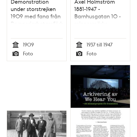
Demonstration
Axel Holmström
under storstrejken
1881-1947 -
1909 med fana från
Barnhusgatan 10 -
Bryggeriarbetareförbundets
minnesmärke
avd 15
1909
1937 till 1947
Tid
Tid
Foto
Foto
Typ
Typ