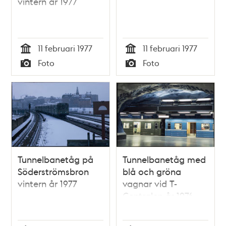
vintern år 1977
11 februari 1977
11 februari 1977
Tid
Tid
Foto
Foto
Typ
Typ
Tunnelbanetåg på
Tunnelbanetåg med
Söderströmsbron
blå och gröna
vintern år 1977
vagnar vid T-
Centralen år 1976