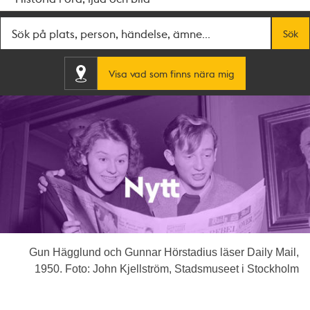
Fritextsök
Sök
Visa vad som finns nära mig
Gun Hägglund och Gunnar Hörstadius läser Daily Mail,
1950. Foto: John Kjellström, Stadsmuseet i Stockholm