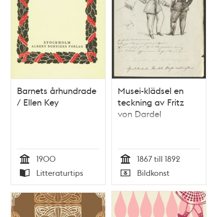
Barnets århundrade
Musei-klädsel en
/ Ellen Key
teckning av Fritz
von Dardel
1900
1867 till 1892
Tid
Tid
Litteraturtips
Bildkonst
Typ
Typ