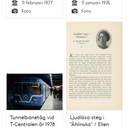
11 februari 1977
11 januari 1976
Tid
Tid
Foto
Foto
Typ
Typ
Tunnelbanetåg vid
Ljudlösa steg i
T-Centralen år 1978
"Åhlinska" / Ellen