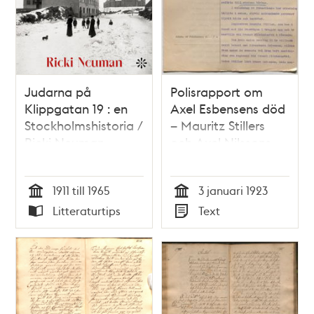
Judarna på
Polisrapport om
Klippgatan 19 : en
Axel Esbensens död
Stockholmshistoria /
– Mauritz Stillers
Ricki Neuman
och Axel Nilssons
vittnesmål
1911 till 1965
3 januari 1923
Tid
Tid
Litteraturtips
Text
Typ
Typ