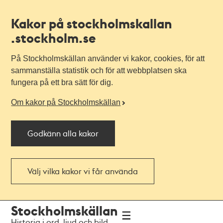
Kakor på stockholmskallan
.stockholm.se
På Stockholmskällan använder vi kakor, cookies, för att
sammanställa statistik och för att webbplatsen ska
fungera på ett bra sätt för dig.
Om kakor på Stockholmskällan
Godkänn alla kakor
Välj vilka kakor vi får använda
Till
Till
Stockholmskällan
navigationen
huvudinnehållet
Historia i ord, ljud och bild