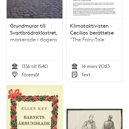
Grundmurar till
Klimataktivisten
Svartbrödraklostret,
Cecilias berättelse
markerade i dagens
"The Fairy-Tale
stenläggning
World" ur We Hear
You – A Climate
Archive
1336 till 1540
14 mars 2023
Tid
Tid
Föremål
Text
Typ
Typ