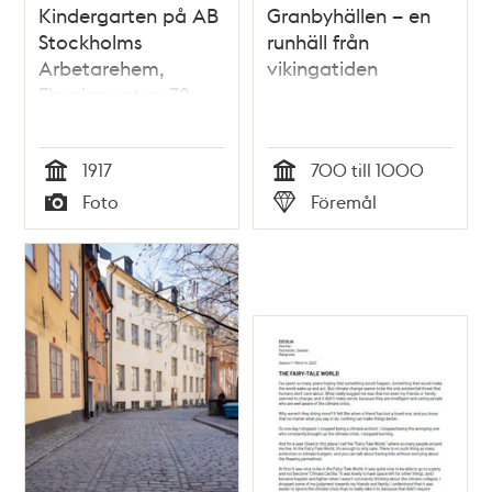
Kindergarten på AB
Granbyhällen – en
Stockholms
runhäll från
Arbetarehem,
vikingatiden
Fleminggatan 79
(nuvarande 107)
1917
700 till 1000
Tid
Tid
Foto
Föremål
Typ
Typ