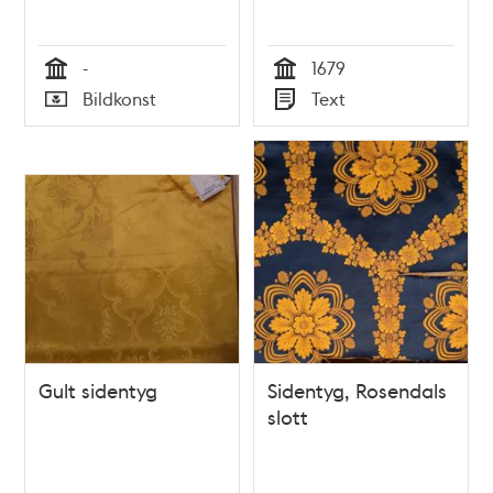
-
1679
Tid
Tid
Bildkonst
Text
Typ
Typ
Gult sidentyg
Sidentyg, Rosendals
slott