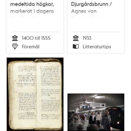
medeltida högkor,
Djurgårdsbrunn /
markerat i dagens
Agnes von
stenläggning
Krusenstjerna
1400 till 1555
1933
Tid
Tid
Föremål
Litteraturtips
Typ
Typ