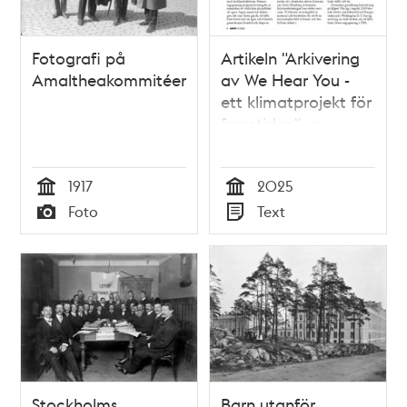
Fotografi på
Artikeln "Arkivering
Amaltheakommitéen
av We Hear You -
ett klimatprojekt för
framtiden" ur
Tidskriften Arkiv
1917
2025
Tid
Tid
Foto
Text
Typ
Typ
Stockholms
Barn utanför