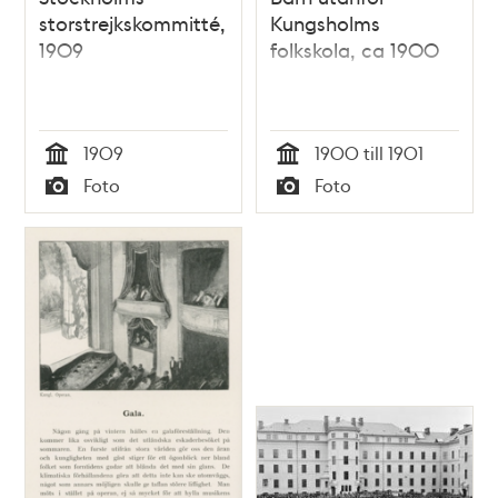
storstrejkskommitté,
Kungsholms
1909
folkskola, ca 1900
1909
1900 till 1901
Tid
Tid
Foto
Foto
Typ
Typ