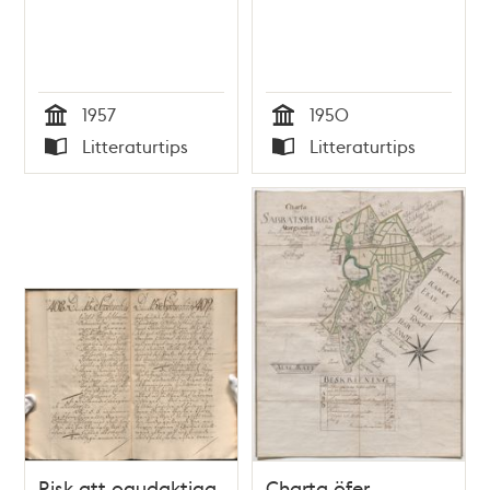
1957
1950
Tid
Tid
Litteraturtips
Litteraturtips
Typ
Typ
Risk att ogudaktiga
Charta öfer