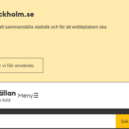
ockholm.se
tt sammanställa statistik och för att webbplatsen ska
or vi får använda
ällan
Meny
h bild
Sök