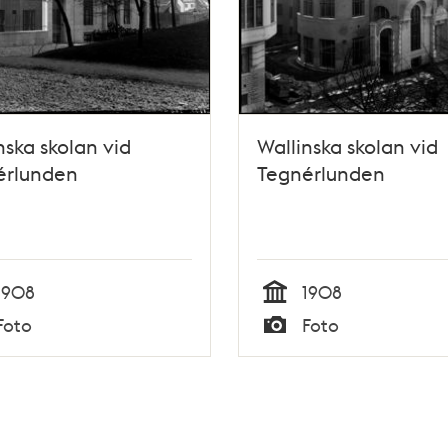
nska skolan vid
Wallinska skolan vid
érlunden
Tegnérlunden
1908
1908
Tid
Foto
Foto
Typ