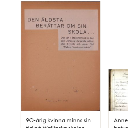
Relaterade
poster
och
teman
90-årig kvinna minns sin
Anne 
tid på Wallinska skolan
betyg