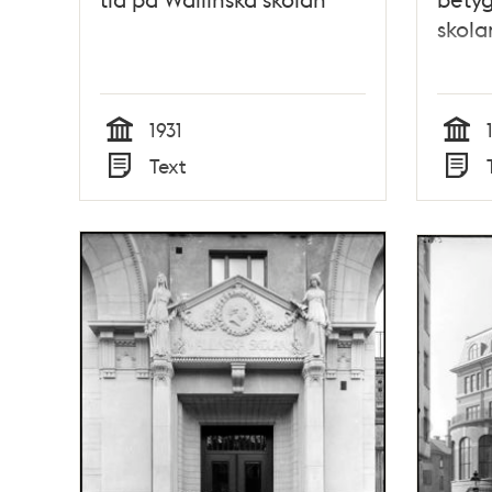
skol
1931
Tid
Tid
Text
Typ
Typ