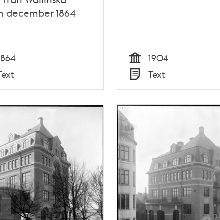
an december 1864
1864
1904
Tid
Text
Text
Typ