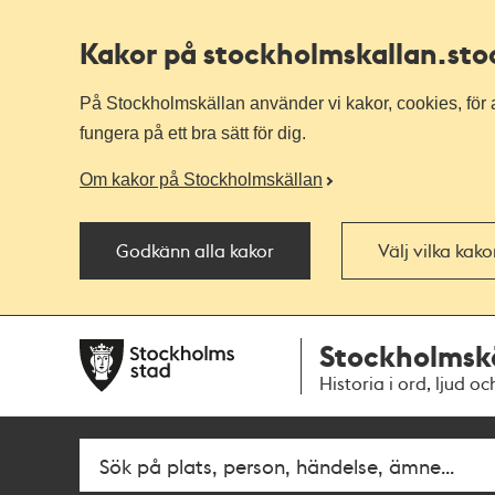
Kakor på stockholmskallan
.st
På Stockholmskällan använder vi kakor, cookies, för a
fungera på ett bra sätt för dig.
Om kakor på Stockholmskällan
Godkänn alla kakor
Välj vilka kak
Till
Till
Stockholmsk
navigationen
huvudinnehållet
Historia i ord, ljud oc
Fritextsök