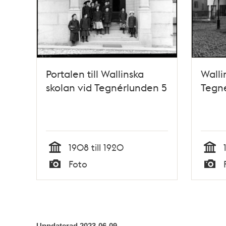
Portalen till Wallinska
Walli
skolan vid Tegnérlunden 5
Tegn
1908 till 1920
Tid
Tid
Foto
Typ
Typ
Uppdaterad
2023-06-09