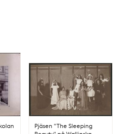
skolan
Pjäsen "The Sleeping
Beauty" på Wallinska