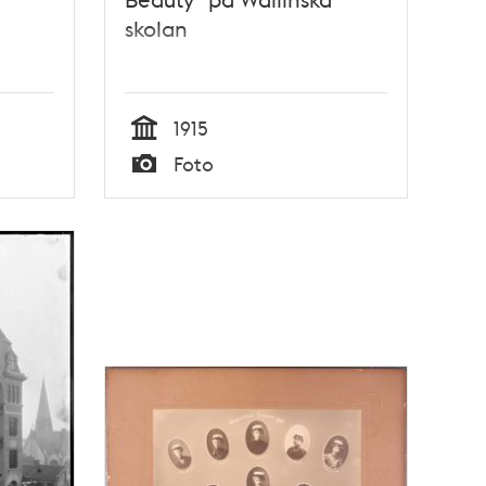
skolan
1915
Tid
Foto
Typ