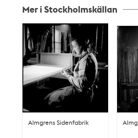
Mer i Stockholmskällan
Relaterade
poster
och
teman
Almgrens Sidenfabrik
Almgr