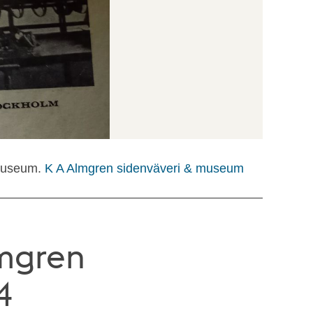
 museum.
K A Almgren sidenväveri & museum
lmgren
4