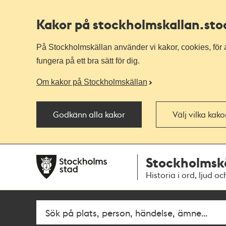
Kakor på stockholmskallan
.st
På Stockholmskällan använder vi kakor, cookies, för a
fungera på ett bra sätt för dig.
Om kakor på Stockholmskällan
Godkänn alla kakor
Välj vilka kak
Till
Till
Stockholmsk
navigationen
huvudinnehållet
Historia i ord, ljud oc
Fritextsök