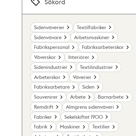
Sökord
Sidenväverier
Textilfabriker
Sidenvävare
Arbetsmaskiner
Fabrikspersonal
Fabriksarbeterskor
Väverskor
Interiörer
Sidenindustrier
Textilindustrier
Arbeterskor
Väverier
Fabriksarbetare
Siden
Souvenirer
Arbete
Barnarbete
Remdrift
Almgrens sidenväveri
Fabriker
Sekelskiftet 1900
fabrik
Maskiner
Textilier