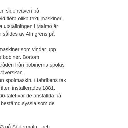
ren sidenväveri på
 flera olika textilmaskiner.
 utställningen i Malmö år
m såldes av Almgrens på
dmaskiner som vindar upp
ade bobiner. Bortom
råden från bobinerna spolas
 väverskan.
en spolmaskin. I fabrikens tak
iften installerades 1881.
00-talet var de anställda på
n bestämd syssla som de
833 på Södermalm, och