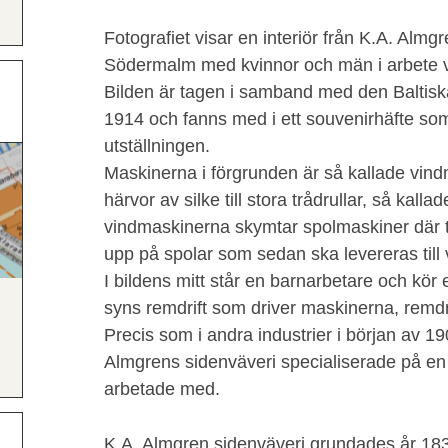
Fotografiet visar en interiör från K.A. Almg
Södermalm med kvinnor och män i arbete vid
Bilden är tagen i samband med den Baltiska
1914 och fanns med i ett souvenirhäfte so
utställningen.
Maskinerna i förgrunden är så kallade vin
härvor av silke till stora trådrullar, så kall
vindmaskinerna skymtar spolmaskiner där t
upp på spolar som sedan ska levereras till
I bildens mitt står en barnarbetare och kör 
syns remdrift som driver maskinerna, remdr
Precis som i andra industrier i början av 19
Almgrens sidenväveri specialiserade på e
arbetade med.
K.A. Almgren sidenväveri grundades år 1