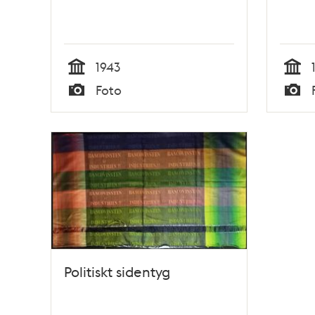
1943
Tid
Tid
Foto
Typ
Typ
Politiskt sidentyg