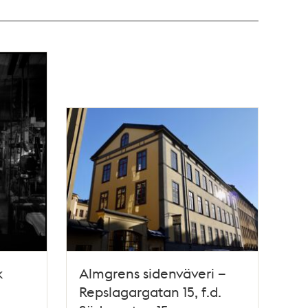
k
Almgrens sidenväveri –
Repslagargatan 15, f.d.