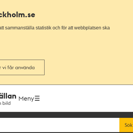
ockholm.se
tt sammanställa statistik och för att webbplatsen ska
or vi får använda
ällan
Meny
h bild
Sök