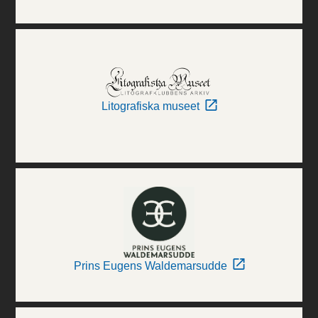
Litografiska museet
Prins Eugens Waldemarsudde