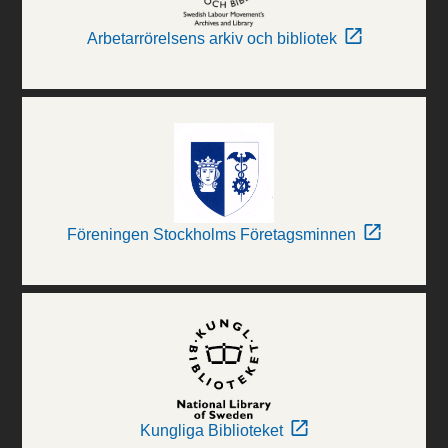
Arbetarrörelsens arkiv och bibliotek
Föreningen Stockholms Företagsminnen
Kungliga Biblioteket