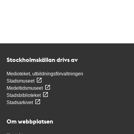
Kontakt
Stockholmskällan
Stockholmskällan drivs av
Medioteket, utbildningsförvaltningen
Stadsmuseet
Medeltidsmuseet
Stadsbiblioteket
Stadsarkivet
Om webbplatsen