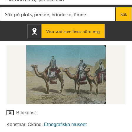
Fritextsök
Sök
Visa vad som finns nära mig
Bildkonst
Konstnär: Okänd.
Etnografiska museet