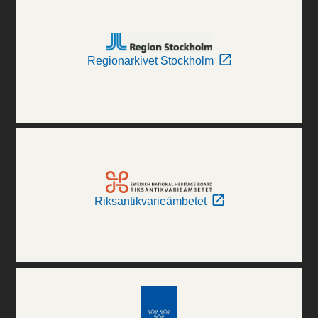
Regionarkivet Stockholm
Riksantikvarieämbetet