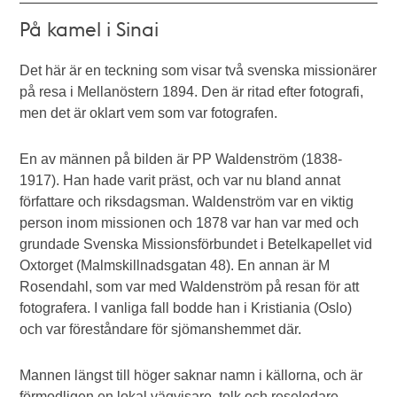
På kamel i Sinai
Det här är en teckning som visar två svenska missionärer
på resa i Mellanöstern 1894. Den är ritad efter fotografi,
men det är oklart vem som var fotografen.
En av männen på bilden är PP Waldenström (1838-
1917). Han hade varit präst, och var nu bland annat
författare och riksdagsman. Waldenström var en viktig
person inom missionen och 1878 var han var med och
grundade Svenska Missionsförbundet i Betelkapellet vid
Oxtorget (Malmskillnadsgatan 48). En annan är M
Rosendahl, som var med Waldenström på resan för att
fotografera. I vanliga fall bodde han i Kristiania (Oslo)
och var föreståndare för sjömanshemmet där.
Mannen längst till höger saknar namn i källorna, och är
förmodligen en lokal vägvisare, tolk och reseledare.