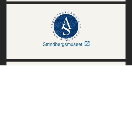
Strindbergsmuseet
Thielska Galleriet