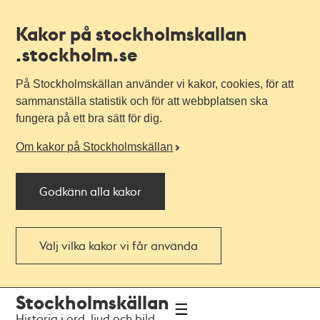
Kakor på stockholmskallan
.stockholm.se
På Stockholmskällan använder vi kakor, cookies, för att
sammanställa statistik och för att webbplatsen ska
fungera på ett bra sätt för dig.
Om kakor på Stockholmskällan
Godkänn alla kakor
Välj vilka kakor vi får använda
Till
Till
Stockholmskällan
navigationen
huvudinnehållet
Historia i ord, ljud och bild