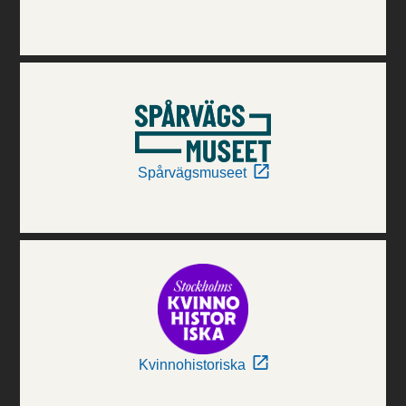
Spårvägsmuseet
Kvinnohistoriska