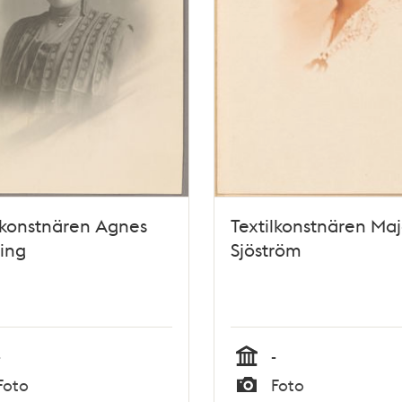
lkonstnären Agnes
Textilkonstnären Ma
ing
Sjöström
-
-
Tid
Foto
Foto