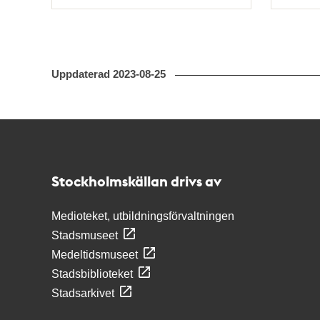
Typ
Typ
Uppdaterad
2023-08-25
Kontakt
Stockholmskällan
Stockholmskällan drivs av
Medioteket, utbildningsförvaltningen
Stadsmuseet
Medeltidsmuseet
Stadsbiblioteket
Stadsarkivet