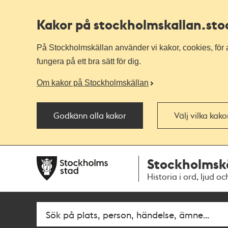
Kakor på stockholmskallan
.st
På Stockholmskällan använder vi kakor, cookies, för a
fungera på ett bra sätt för dig.
Om kakor på Stockholmskällan
Godkänn alla kakor
Välj vilka kak
Till
Till
Stockholmsk
navigationen
huvudinnehållet
Historia i ord, ljud oc
Fritextsök