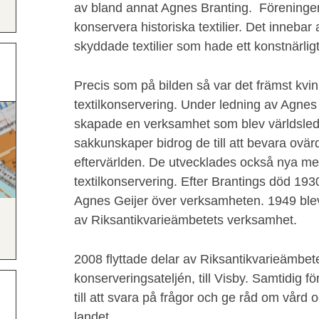
av bland annat Agnes Branting. Föreninge
konservera historiska textilier. Det inneba
skyddade textilier som hade ett konstnärligt
Precis som på bilden så var det främst kv
textilkonservering. Under ledning av Agne
skapade en verksamhet som blev världsled
sakkunskaper bidrog de till att bevara ovärde
eftervärlden. De utvecklades också nya me
textilkonservering. Efter Brantings död 193
Agnes Geijer över verksamheten. 1949 blev
av Riksantikvarieämbetets verksamhet.
2008 flyttade delar av Riksantikvarieämbet
konserveringsateljén, till Visby. Samtidig 
till att svara på frågor och ge råd om vård 
landet.