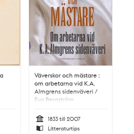
ja
Väverskor och mästare :
om arbetarna vid K.A.
Almgrens sidenväveri /
Eva Bergström
1833 till 2007
Tid
Litteraturtips