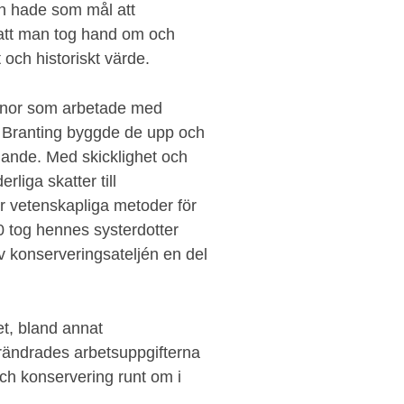
n hade som mål att
r att man tog hand om och
 och historiskt värde.
innor som arbetade med
s Branting byggde de upp och
ande. Med skicklighet och
rliga skatter till
r vetenskapliga metoder för
0 tog hennes systerdotter
 konserveringsateljén en del
et, bland annat
förändrades arbetsuppgifterna
och konservering runt om i