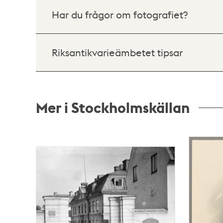
Har du frågor om fotografiet?
Riksantikvarieämbetet tipsar
Mer i Stockholmskällan
Relaterade
poster
och
teman