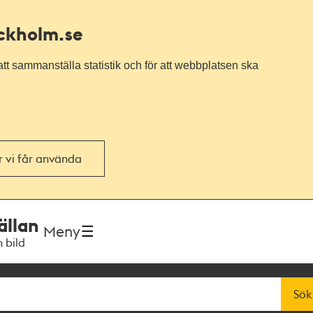
ockholm.se
tt sammanställa statistik och för att webbplatsen ska
or vi får använda
ällan
Meny
h bild
Sök