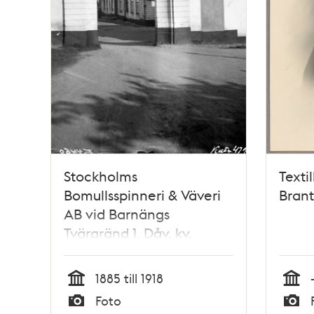
Stockholms
Texti
Bomullsspinneri & Väveri
Brant
AB vid Barnängs
Tvärgränd 1. Dåv. kv.
Negern. Nuv.
Tegelviksgatan 54, kv.
1885 till 1918
Barnängens Gård 1
Tid
Tid
Foto