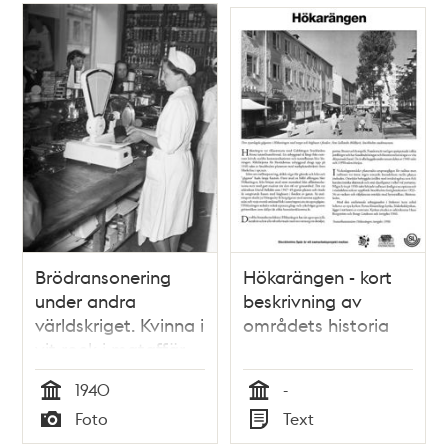
Relaterade
poster
och
teman
Brödransonering
Hökarängen - kort
under andra
beskrivning av
världskriget. Kvinna i
områdets historia
vit rock i mataffär
väger bröd på en
1940
-
våg åt kunder.
Tid
Tid
Foto
Text
Typ
Typ