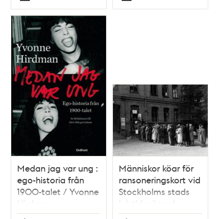
Typ
Typ
Medan jag var ung :
Människor köar för
ego-historia från
ransoneringskort vid
1900-talet / Yvonne
Stockholms stads
Hirdman
kristidsnämnd
Vasagatan 13.