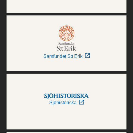
Samfundet S:t Erik
Sjöhistoriska