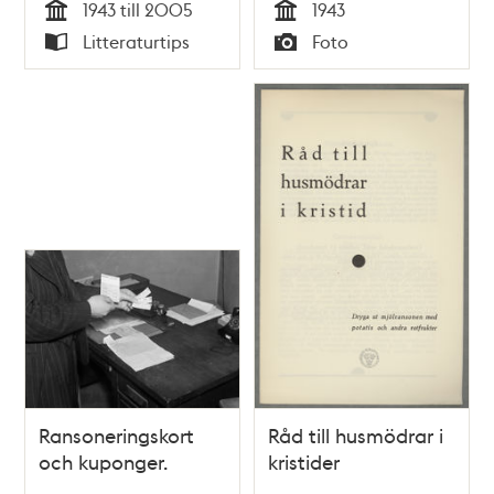
1943 till 2005
1943
Tid
Tid
Litteraturtips
Foto
Typ
Typ
Ransoneringskort
Råd till husmödrar i
och kuponger.
kristider