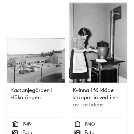
Kastanjegården i
Kvinna i förkläde
Hökarängen
stoppar in ved i en
av kristidens
sparkokare för
matlagning
1949
1940
Tid
Tid
Foto
Foto