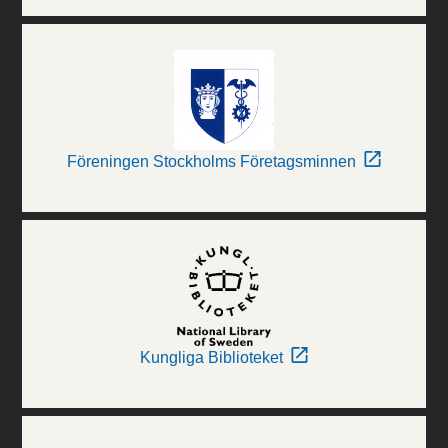
Föreningen Stockholms Företagsminnen
Kungliga Biblioteket