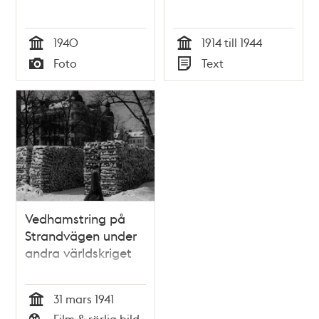
1940
1914 till 1944
Tid
Tid
Foto
Text
Typ
Typ
Vedhamstring på
Strandvägen under
andra världskriget
31 mars 1941
Tid
Film & rörlig bild