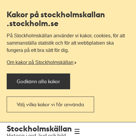
Kakor på stockholmskallan
.stockholm.se
På Stockholmskällan använder vi kakor, cookies, för att
sammanställa statistik och för att webbplatsen ska
fungera på ett bra sätt för dig.
Om kakor på Stockholmskällan
Godkänn alla kakor
Välj vilka kakor vi får använda
Till
Till
Stockholmskällan
navigationen
huvudinnehållet
Historia i ord, ljud och bild