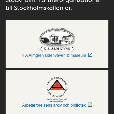
till Stockholmskällan är:
K A Almgren sidenväveri & museum
Arbetarrörelsens arkiv och bibliotek