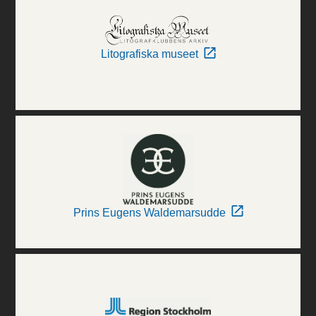
Litografiska museet
Prins Eugens Waldemarsudde