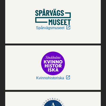
Spårvägsmuseet
Kvinnohistoriska