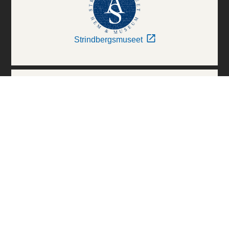
Strindbergsmuseet
Thielska Galleriet
Världskulturmuseerna