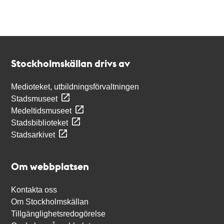
Kontakt
Stockholmskällan
Stockholmskällan drivs av
Medioteket, utbildningsförvaltningen
Stadsmuseet
Medeltidsmuseet
Stadsbiblioteket
Stadsarkivet
Om webbplatsen
Kontakta oss
Om Stockholmskällan
Tillgänglighetsredogörelse