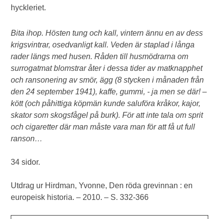
hyckleriet.
Bita ihop. Hösten tung och kall, vintern ännu en av dess
krigsvintrar, osedvanligt kall. Veden är staplad i långa
rader längs med husen. Råden till husmödrarna om
surrogatmat blomstrar åter i dessa tider av matknapphet
och ransonering av smör, ägg (8 stycken i månaden från
den 24 september 1941), kaffe, gummi, - ja men se där! –
kött (och påhittiga köpmän kunde saluföra kråkor, kajor,
skator som skogsfågel på burk). För att inte tala om sprit
och cigaretter där man måste vara man för att få ut full
ranson…
34 sidor.
Utdrag ur Hirdman, Yvonne, Den röda grevinnan : en
europeisk historia. – 2010. – S. 332-366