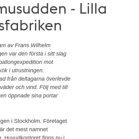
musudden - Lilla
sfabriken
fram av Frans Wilhelm
n var den första i sitt slag
 ballongexpedition mot
kök i utrustningen.
lnad från deltagarna överlevde
äder och vind. Följ med till
ken öppnade sina portar
ngen i Stockholm. Företaget
 är det mest namnet
 Huvudkontoret finns nu i