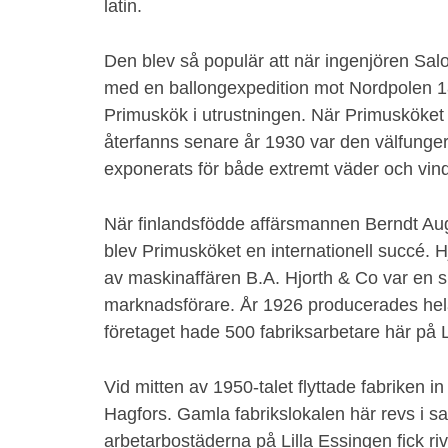
latin.
Den blev så populär att när ingenjören Sa
med en ballongexpedition mot Nordpolen 189
Primuskök i utrustningen. När Primusköket
återfanns senare år 1930 var den välfunger
exponerats för både extremt väder och vind 
När finlandsfödde affärsmannen Berndt Augu
blev Primusköket en internationell succé. Hj
av maskinaffären B.A. Hjorth & Co var en s
marknadsförare. År 1926 producerades he
företaget hade 500 fabriksarbetare här på L
Vid mitten av 1950-talet flyttade fabriken in 
Hagfors. Gamla fabrikslokalen här revs i 
arbetarbostäderna på Lilla Essingen fick riv