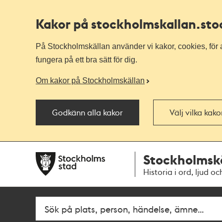
Kakor på stockholmskallan
.st
På Stockholmskällan använder vi kakor, cookies, för a
fungera på ett bra sätt för dig.
Om kakor på Stockholmskällan
Godkänn alla kakor
Välj vilka kak
Till
Till
Stockholmsk
navigationen
huvudinnehållet
Historia i ord, ljud oc
Fritextsök