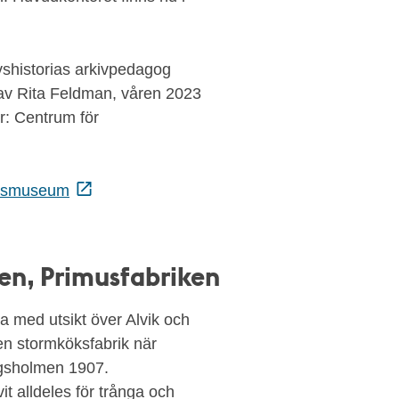
vshistorias arkivpedagog
 av Rita Feldman, våren 2023
r: Centrum för
adsmuseum
gen, Primusfabriken
da med utsikt över Alvik och
en stormköksfabrik när
ngsholmen 1907.
t alldeles för trånga och