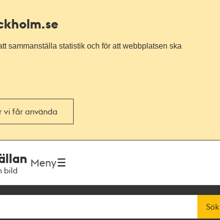
ockholm.se
tt sammanställa statistik och för att webbplatsen ska
or vi får använda
ällan
Meny
h bild
Sök