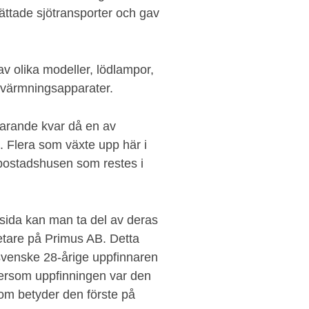
lättade sjötransporter och gav
v olika modeller, lödlampor,
pvärmningsapparater.
farande kvar då en av
. Flera som växte upp här i
bostadshusen som restes i
sida kan man ta del av deras
betare på Primus AB. Detta
 svenske 28-årige uppfinnaren
tersom uppfinningen var den
 som betyder den förste på