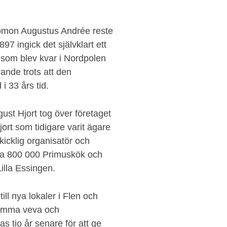
lomon Augustus Andrée reste
7 ingick det självklart ett
 som blev kvar i Nordpolen
ande trots att den
i 33 års tid.
st Hjort tog över företaget
ort som tidigare varit ägare
kicklig organisatör och
la 800 000 Primuskök och
illa Essingen.
till nya lokaler i Flen och
samma veva och
as tio år senare för att ge