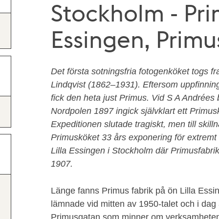
Stockholm - Pri
Essingen, Primu
Det första sotningsfria fotogenköket togs 
Lindqvist (1862–1931). Eftersom uppfinninge
fick den heta just Primus. Vid S A Andrées
Nordpolen 1897 ingick självklart ett Primus
Expeditionen slutade tragiskt, men till skil
Primusköket 33 års exponering för extremt v
Lilla Essingen i Stockholm där Primusfabri
1907.
Länge fanns Primus fabrik på ön Lilla Essi
lämnade vid mitten av 1950-talet och i dag
Primusgatan som minner om verksamheten.