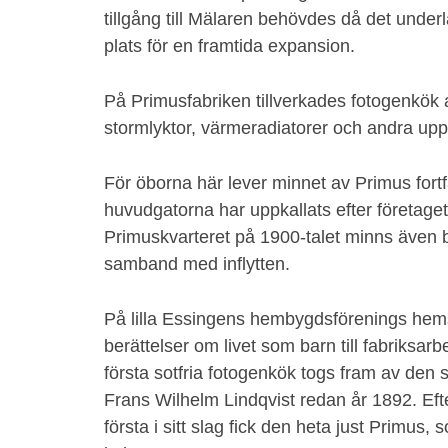
tillgång till Mälaren behövdes då det under
plats för en framtida expansion.
På Primusfabriken tillverkades fotogenkök a
stormlyktor, värmeradiatorer och andra up
För öborna här lever minnet av Primus fort
huvudgatorna har uppkallats efter företaget
Primuskvarteret på 1900-talet minns även 
samband med inflytten.
På lilla Essingens hembygdsförenings hem
berättelser om livet som barn till fabriksar
första sotfria fotogenkök togs fram av den
Frans Wilhelm Lindqvist redan år 1892. Ef
första i sitt slag fick den heta just Primus,