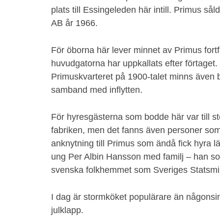
plats till Essingeleden här intill. Primus sål
AB år 1966.
För öborna här lever minnet av Primus fort
huvudgatorna har uppkallats efter förtaget.
Primuskvarteret på 1900-talet minns även 
samband med inflytten.
För hyresgästerna som bodde här var till st
fabriken, men det fanns även personer so
anknytning till Primus som ändå fick hyra l
ung Per Albin Hansson med familj – han s
svenska folkhemmet som Sveriges Statsmin
I dag är stormköket populärare än någonsin 
julklapp.