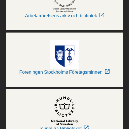
Arbetarrörelsens arkiv och bibliotek
Föreningen Stockholms Företagsminnen
Kungliga Biblioteket