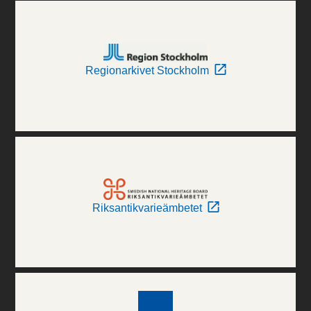
Regionarkivet Stockholm
Riksantikvarieämbetet