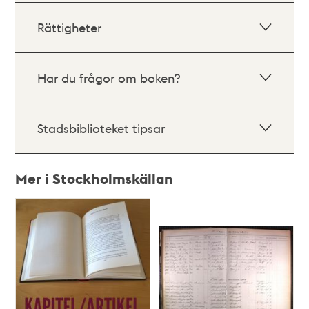
Rättigheter
Har du frågor om boken?
Stadsbiblioteket tipsar
Mer i Stockholmskällan
Relaterade
poster
och
teman