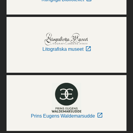
Litografiska museet
Prins Eugens Waldemarsudde