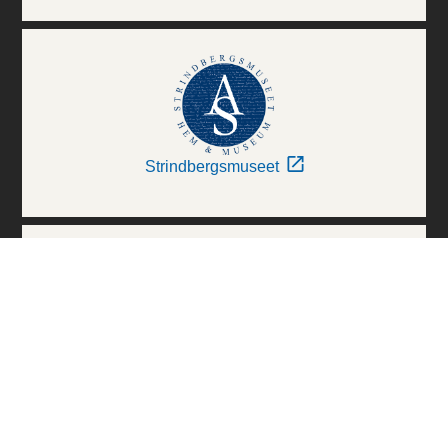
Strindbergsmuseet
Thielska Galleriet