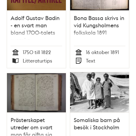
Adolf Gustav Badin
Bona Bassa skrivs in
- en svart man
vid Kungsholmens
bland 1700-talets
folkskola 1891
svenska
kungligheter / Amat
1750 till 1822
16 oktober 1891
Levin
Tid
Tid
Litteraturtips
Text
Typ
Typ
Prästerskapet
Somaliska barn på
utreder om svart
besök i Stockholm
man får gifta sig