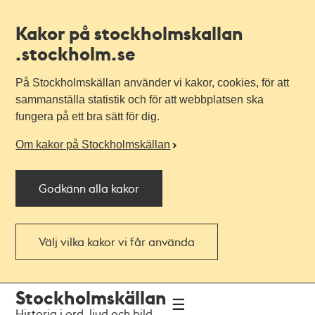
Kakor på stockholmskallan
.stockholm.se
På Stockholmskällan använder vi kakor, cookies, för att
sammanställa statistik och för att webbplatsen ska
fungera på ett bra sätt för dig.
Om kakor på Stockholmskällan
Godkänn alla kakor
Välj vilka kakor vi får använda
Till
Till
Stockholmskällan
navigationen
huvudinnehållet
Historia i ord, ljud och bild