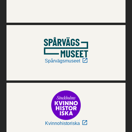
Spårvägsmuseet
Kvinnohistoriska