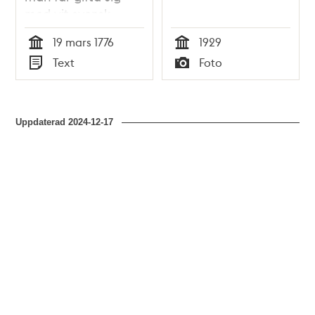
med vit svensk
kvinna 1776
19 mars 1776
1929
Tid
Tid
Text
Foto
Typ
Typ
Uppdaterad
2024-12-17