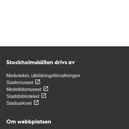
Kontakt
Stockholmskällan
Stockholmskällan drivs av
Medioteket, utbildningsförvaltningen
Stadsmuseet
Medeltidsmuseet
Stadsbiblioteket
Stadsarkivet
Om webbplatsen