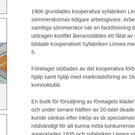
1906 grundades kooperativa syfabriken Lin
sömmerskornas tidigare arbetsgivare. Arb
samtliga sömmerskor när en fackförening b
utdragen konflikt återanställdes ett fåtal a
bildade Kooperativet Syfabriken Linnea med
5.
Företaget stöttades av det kooperativa för
hjälp samt hjälp med marknadsföring av S
kvinnoklubb.
En butik för försäljning av företagets kläd
och under senare hälften av 20-talet ökade 
kunde sänkas efter inköp av sk specialmas
nödvändigt för att kunna möta konkurrens
avvecklades 1935 och syfabriken Linnea var 