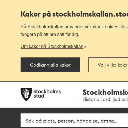
Kakor på stockholmskallan
.st
På Stockholmskällan använder vi kakor, cookies, för a
fungera på ett bra sätt för dig.
Om kakor på Stockholmskällan
Godkänn alla kakor
Välj vilka kak
Till
Till
Stockholmsk
navigationen
huvudinnehållet
Historia i ord, ljud oc
Fritextsök