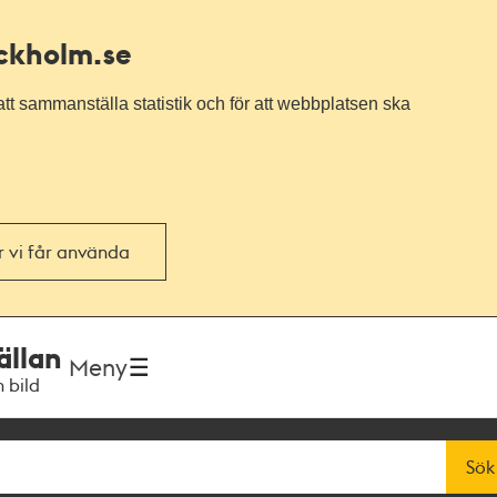
ockholm.se
tt sammanställa statistik och för att webbplatsen ska
or vi får använda
ällan
Meny
h bild
Sök