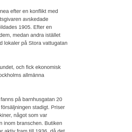
nea efter en konflikt med
etsgivaren avskedade
ildades 1905. Efter en
v dem, medan andra istället
 lokaler på Stora vattugatan
bundet, och fick ekonomisk
tockholms allmänna
er fanns på barnhusgatan 20
försäljningen stadigt. Priser
kiner, något som var
en inom branschen. Butiken
aktiv fram till 1936, då det