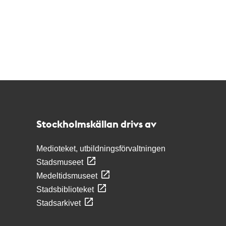
Kontakt
Stockholmskällan
Stockholmskällan drivs av
Medioteket, utbildningsförvaltningen
Stadsmuseet
Medeltidsmuseet
Stadsbiblioteket
Stadsarkivet