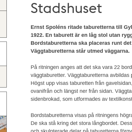
Stadshuset
Ernst Spoléns ritade taburetterna till G
1922. En taburett är en låg stol utan rygg
Bordstaburetterna ska placeras runt det
Väggtaburetterna står utmed väggarna.
På ritningen anges att det ska vara 22 bor
väggtaburetter. Väggtaburetterna avbildas p
Högst upp visas taburetten från gavelsidan,
ovanifrån och längst ner från sidan. Väggta
sidenbrokad, som utformades av textilkons
Bordstaburetterna visas på ritningens högra
De ska stå kring det stora långbordet. Dess
och skulpterade delar på taburetterna förgy