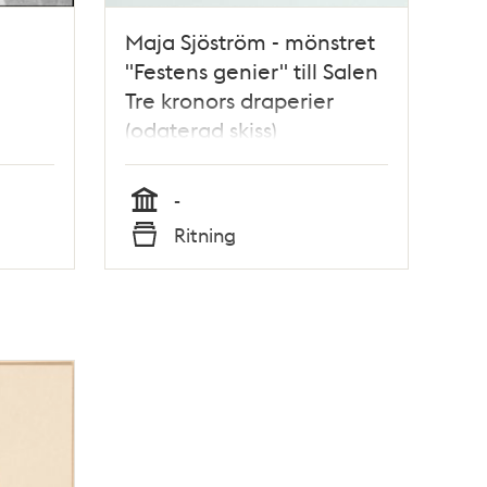
Maja Sjöström - mönstret
"Festens genier" till Salen
Tre kronors draperier
(odaterad skiss)
 vid
-
vid
Tid
Ritning
f.
Typ
n