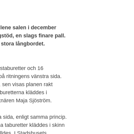
yllene salen i december
stöd, en slags finare pall.
 stora långbordet.
dstaburetter och 16
å ritningens vänstra sida.
 sen visas planen rakt
buretterna kläddes i
tnären Maja Sjöström.
 sida, enligt samma princip.
a taburetter kläddes i skinn
lldes. I Stadshusets