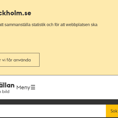
ockholm.se
tt sammanställa statistik och för att webbplatsen ska
or vi får använda
ällan
Meny
h bild
Sök