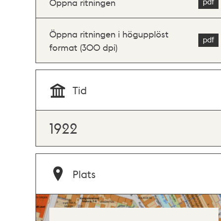
Öppna ritningen
Öppna ritningen i högupplöst
format (300 dpi)
Tid
1922
Plats