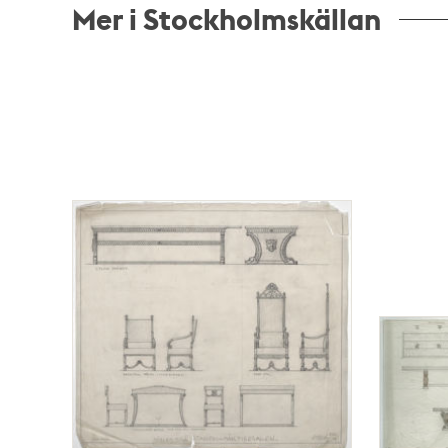
Mer i Stockholmskällan
Relaterade
poster
och
teman