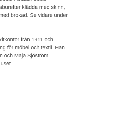
taburetter klädda med skinn,
s med brokad. Se vidare under
Ritkontor från 1911 och
ng för möbel och textil. Han
én och Maja Sjöström
huset.