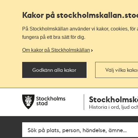
Kakor på stockholmskallan
.st
På Stockholmskällan använder vi kakor, cookies, för a
fungera på ett bra sätt för dig.
Om kakor på Stockholmskällan
Godkänn alla kakor
Välj vilka kak
Till
Till
Stockholmsk
navigationen
huvudinnehållet
Historia i ord, ljud oc
Fritextsök