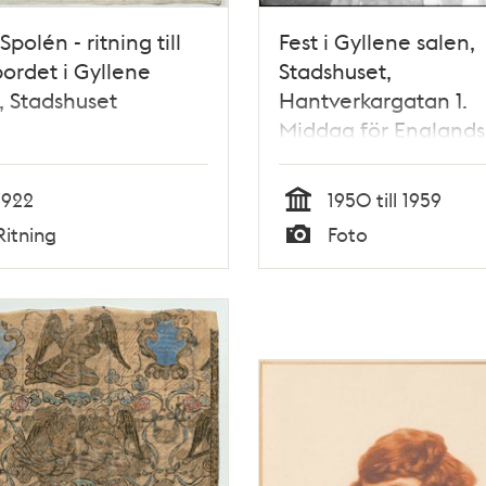
Spolén - ritning till
Fest i Gyllene salen,
ordet i Gyllene
Stadshuset,
, Stadshuset
Hantverkargatan 1.
Middag för Englands
premiärminister
Macmillan; sittandes
1922
1950 till 1959
honnörsbordet bred
Tid
Ritning
Foto
stadsfullmäktiges ord
Typ
Carl Albert Anderso