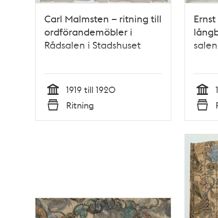
Carl Malmsten – ritning till
Ernst 
ordförandemöbler i
långb
Rådsalen i Stadshuset
salen
1919 till 1920
Tid
Tid
Ritning
Typ
Typ