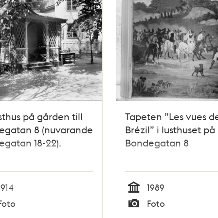
usthus på gården till
Tapeten ”Les vues d
egatan 8 (nuvarande
Brézil” i lusthuset på
gatan 18-22).
Bondegatan 8
1914
1989
Tid
Foto
Foto
Typ