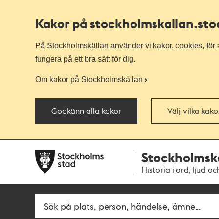
Kakor på stockholmskallan
.st
På Stockholmskällan använder vi kakor, cookies, för a
fungera på ett bra sätt för dig.
Om kakor på Stockholmskällan
Godkänn alla kakor
Välj vilka kak
Till
Till
Stockholmsk
navigationen
huvudinnehållet
Historia i ord, ljud oc
Fritextsök