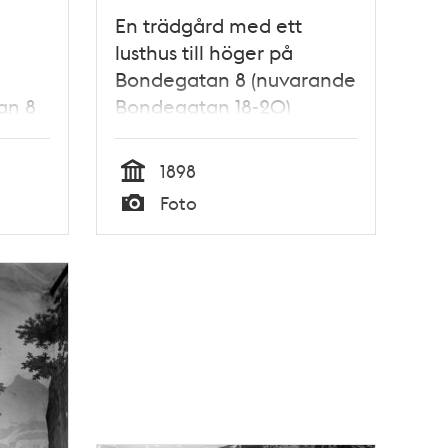
En trädgård med ett
lusthus till höger på
Bondegatan 8 (nuvarande
an 8
Bondegatan 18-20)
atan
1898
Tid
Foto
Typ