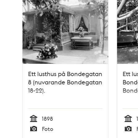
Ett lusthus på Bondegatan
Ett l
8 (nuvarande Bondegatan
Bond
18-22).
Bonde
1898
Tid
Tid
Foto
Typ
Typ