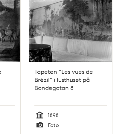
e
Tapeten ”Les vues de
Brézil” i lusthuset på
Bondegatan 8
1898
Tid
Foto
Typ