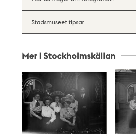
Stadsmuseet tipsar
Mer i Stockholmskällan
Relaterade
poster
och
teman