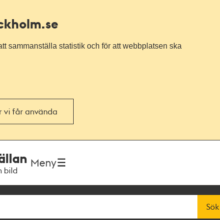
ockholm.se
tt sammanställa statistik och för att webbplatsen ska
or vi får använda
ällan
Meny
h bild
Sök