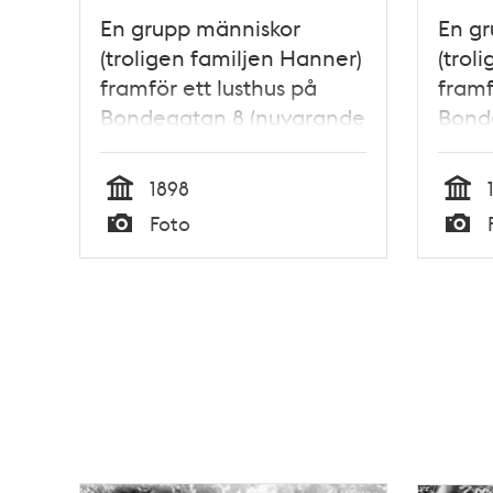
En grupp människor
En g
(troligen familjen Hanner)
(trol
framför ett lusthus på
framf
Bondegatan 8 (nuvarande
Bond
Bondegatan 18-20).
Bond
1898
Tid
Tid
Foto
Typ
Typ