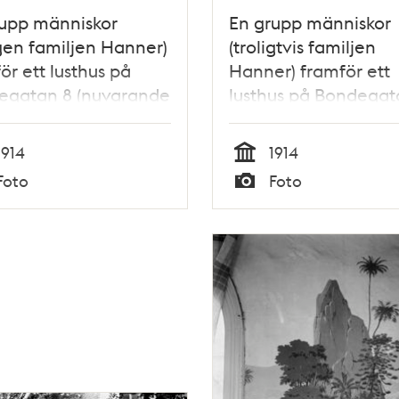
rupp människor
En grupp människor
igen familjen Hanner)
(troligtvis familjen
ör ett lusthus på
Hanner) framför ett
egatan 8 (nuvarande
lusthus på Bondegat
egatan 18-20).
(nuvarande Bondeg
18-20).
1914
1914
Tid
Foto
Foto
Typ