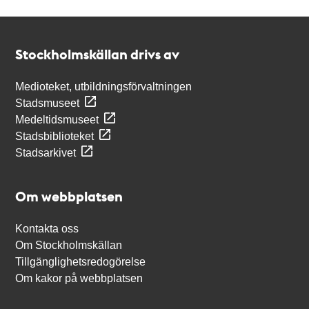
Kontakt
Stockholmskällan
Stockholmskällan drivs av
Medioteket, utbildningsförvaltningen
Stadsmuseet
Medeltidsmuseet
Stadsbiblioteket
Stadsarkivet
Om webbplatsen
Kontakta oss
Om Stockholmskällan
Tillgänglighetsredogörelse
Om kakor på webbplatsen