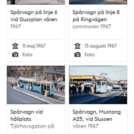
Spårvagn på linje 6
Spårvagn på linje 8
vid Slussplan våren
på Ringvägen
1967
sommaren 1967
11 maj 1967
13 augusti 1967
Tid
Tid
Foto
Foto
Typ
Typ
Spårvagn vid
Spårvagn, Mustang
hållplats
A25, vid Slussen
Tjärhovsgatan på
våren 1967
väg mot Sofia på