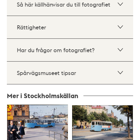
Så här källhänvisar du till fotografiet
Rättigheter
Har du frågor om fotografiet?
Spårvägsmuseet tipsar
Mer i Stockholmskällan
Relaterade
poster
och
teman