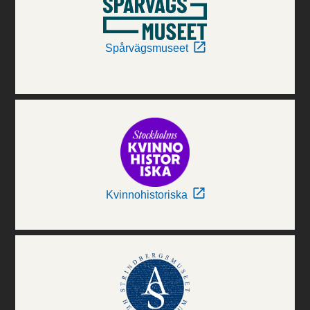
Spårvägsmuseet
Kvinnohistoriska