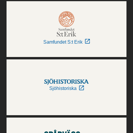
Samfundet S:t Erik
Sjöhistoriska