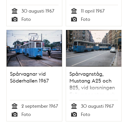
Södermalm år 1967
30 augusti 1967
11 april 1967
Tid
Tid
Foto
Foto
Typ
Typ
Spårvagnar vid
Spårvagnståg,
Söderhallen 1967
Mustang A25 och
B25, vid korsningen
Folkungagatan och
Renstiernas gata år
2 september 1967
30 augusti 1967
1967
Tid
Tid
Foto
Foto
Typ
Typ