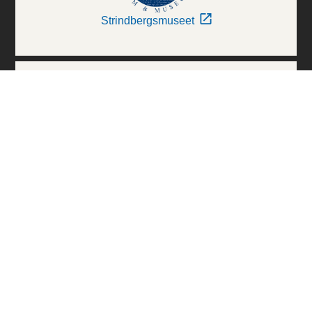
Strindbergsmuseet
Thielska Galleriet
Världskulturmuseerna