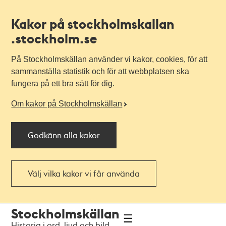
Kakor på stockholmskallan
.stockholm.se
På Stockholmskällan använder vi kakor, cookies, för att
sammanställa statistik och för att webbplatsen ska
fungera på ett bra sätt för dig.
Om kakor på Stockholmskällan
Godkänn alla kakor
Välj vilka kakor vi får använda
Till
Till
Stockholmskällan
navigationen
huvudinnehållet
Historia i ord, ljud och bild