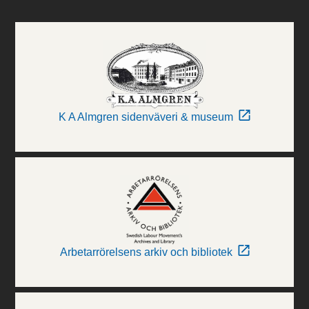
K A Almgren sidenväveri & museum
Arbetarrörelsens arkiv och bibliotek