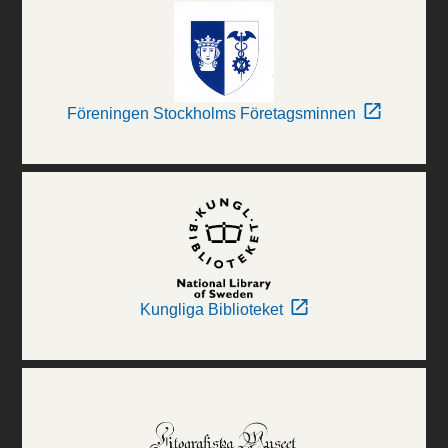
Föreningen Stockholms Företagsminnen
Kungliga Biblioteket