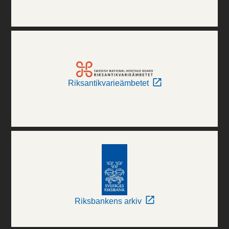
Riksantikvarieämbetet
Riksbankens arkiv