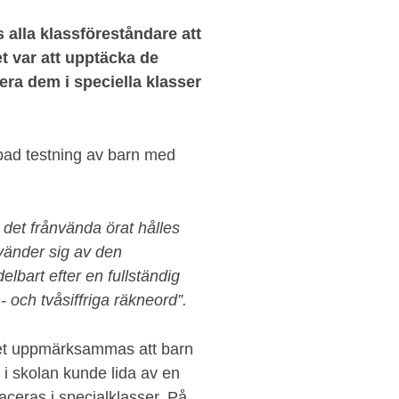
 alla klassföreståndare att
et var att upptäcka de
era dem i speciella klasser
jupad testning av barn med
t det frånvända örat hålles
vänder sig av den
art efter en fullständig
 och tvåsiffriga räkneord”.
det uppmärksammas att barn
 i skolan kunde lida av en
ceras i specialklasser. På