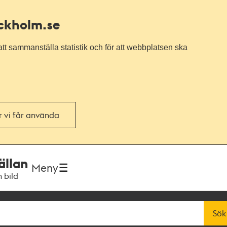
ockholm.se
tt sammanställa statistik och för att webbplatsen ska
or vi får använda
ällan
Meny
h bild
Sök