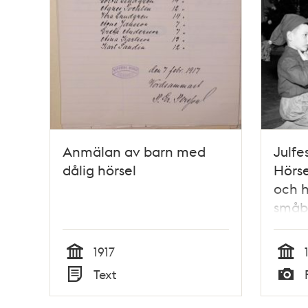
Anmälan av barn med
Julfe
dålig hörsel
Hörse
och 
småb
1917
Tid
Tid
Text
Typ
Typ