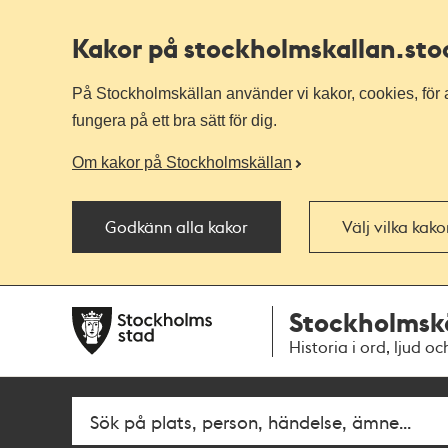
Kakor på stockholmskallan
.st
På Stockholmskällan använder vi kakor, cookies, för a
fungera på ett bra sätt för dig.
Om kakor på Stockholmskällan
Godkänn alla kakor
Välj vilka kak
Till
Till
Stockholmsk
navigationen
huvudinnehållet
Historia i ord, ljud oc
Fritextsök