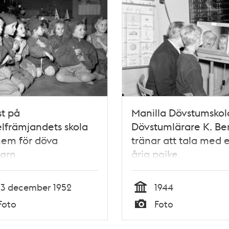
st på
Manilla Dövstumskol
lfrämjandets skola
Dövstumlärare K. Ber
hem för döva
tränar att tala med e
arn
årig pojke.
13 december 1952
1944
Tid
Foto
Foto
Typ