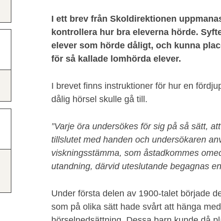
I ett brev från Skoldirektionen uppmanas
kontrollera hur bra eleverna hörde. Syft
elever som hörde dåligt, och kunna plac
för så kallade lomhörda elever.
I brevet finns instruktioner för hur en förd
dålig hörsel skulle gå till.
”Varje öra undersökes för sig på så sätt, at
tillslutet med handen och undersökaren an
viskningsstämma, som åstadkommes omedelb
utandning, därvid uteslutande begagnas en-
Under första delen av 1900-talet började 
som på olika sätt hade svårt att hänga med
hörselnedsättning. Dessa barn kunde då pla