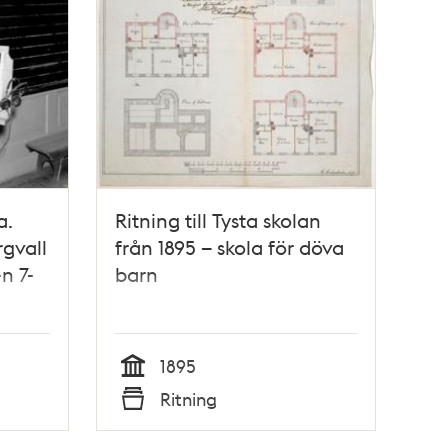
a.
Ritning till Tysta skolan
gvall
från 1895 – skola för döva
n 7-
barn
1895
Tid
Ritning
Typ