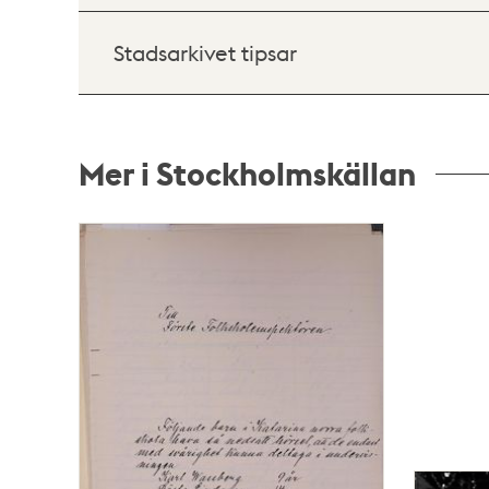
Stadsarkivet tipsar
Mer i Stockholmskällan
Relaterade
poster
och
teman