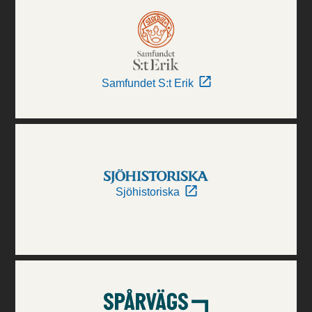
Samfundet S:t Erik
Sjöhistoriska