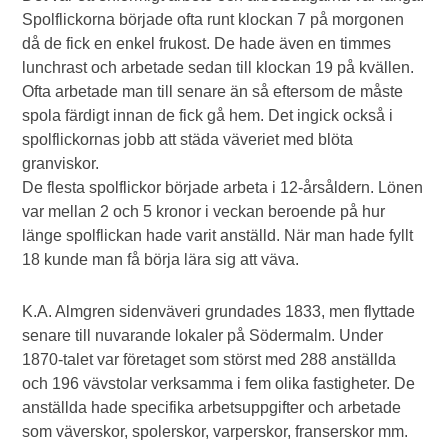
Spolflickorna började ofta runt klockan 7 på morgonen
då de fick en enkel frukost. De hade även en timmes
lunchrast och arbetade sedan till klockan 19 på kvällen.
Ofta arbetade man till senare än så eftersom de måste
spola färdigt innan de fick gå hem. Det ingick också i
spolflickornas jobb att städa väveriet med blöta
granviskor.
De flesta spolflickor började arbeta i 12-årsåldern. Lönen
var mellan 2 och 5 kronor i veckan beroende på hur
länge spolflickan hade varit anställd. När man hade fyllt
18 kunde man få börja lära sig att väva.
K.A. Almgren sidenväveri grundades 1833, men flyttade
senare till nuvarande lokaler på Södermalm. Under
1870-talet var företaget som störst med 288 anställda
och 196 vävstolar verksamma i fem olika fastigheter. De
anställda hade specifika arbetsuppgifter och arbetade
som väverskor, spolerskor, varperskor, franserskor mm.