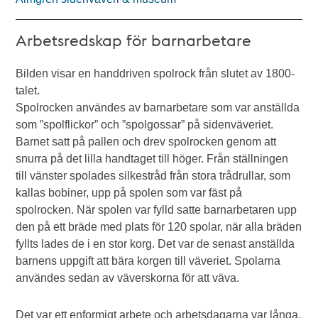
Arbetsredskap för barnarbetare
Bilden visar en handdriven spolrock från slutet av 1800-
talet.
Spolrocken användes av barnarbetare som var anställda
som ”spolflickor” och ”spolgossar” på sidenväveriet.
Barnet satt på pallen och drev spolrocken genom att
snurra på det lilla handtaget till höger. Från ställningen
till vänster spolades silkestråd från stora trådrullar, som
kallas bobiner, upp på spolen som var fäst på
spolrocken. När spolen var fylld satte barnarbetaren upp
den på ett bräde med plats för 120 spolar, när alla bräden
fyllts lades de i en stor korg. Det var de senast anställda
barnens uppgift att bära korgen till väveriet. Spolarna
användes sedan av väverskorna för att väva.
Det var ett enformigt arbete och arbetsdagarna var långa.