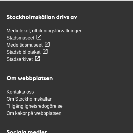
Kontakt
Stockholmskällan
Stockholmskällan drivs av
Medioteket, utbildningsförvaltningen
Stadsmuseet
Medeltidsmuseet
Stadsbiblioteket
Stadsarkivet
Om webbplatsen
Kontakta oss
Om Stockholmskällan
Tillgänglighetsredogörelse
Om kakor på webbplatsen
Sociala medier