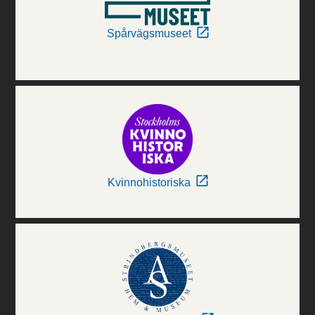
Spårvägsmuseet
Kvinnohistoriska