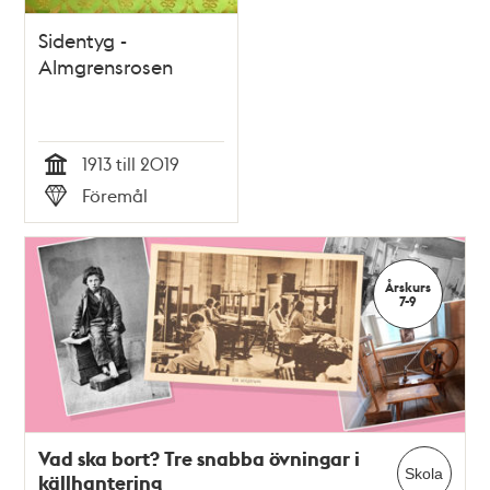
Sidentyg -
Almgrensrosen
1913 till 2019
Tid
Föremål
Typ
Årskurs
7-9
Vad ska bort? Tre snabba övningar i
Skola
källhantering