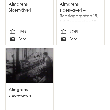
Almgrens
Almgrens
Sidenväveri
sidenväveri –
Repslagargatan 15,
f.d. Södergatan 15
1943
2019
Tid
Tid
Foto
Foto
Typ
Typ
Almgrens
sidenväveri