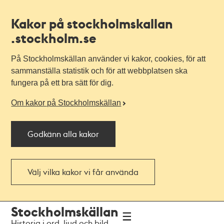
Kakor på stockholmskallan
.stockholm.se
På Stockholmskällan använder vi kakor, cookies, för att
sammanställa statistik och för att webbplatsen ska
fungera på ett bra sätt för dig.
Om kakor på Stockholmskällan
Godkänn alla kakor
Välj vilka kakor vi får använda
Till
Till
Stockholmskällan
navigationen
huvudinnehållet
Historia i ord, ljud och bild