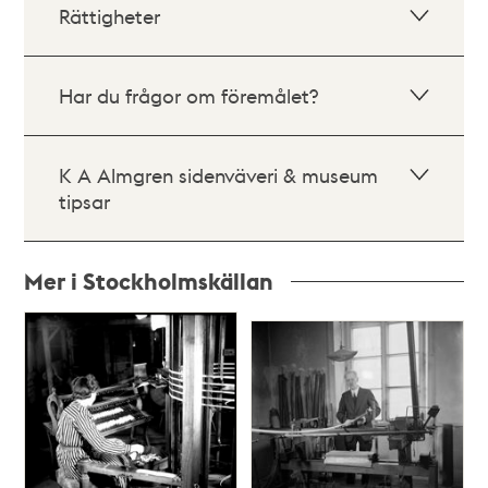
Rättigheter
Har du frågor om föremålet?
K A Almgren sidenväveri & museum
tipsar
Mer i Stockholmskällan
Relaterade
poster
och
teman