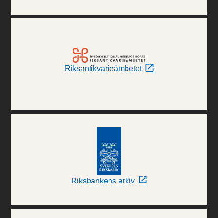
Riksantikvarieämbetet
Riksbankens arkiv