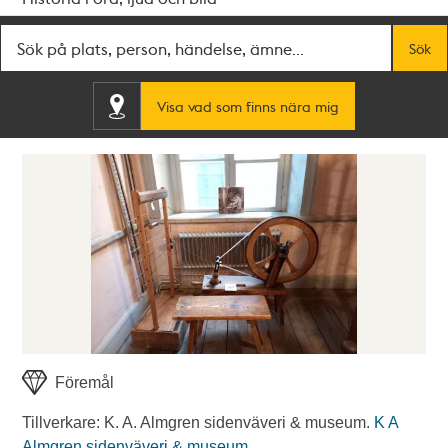
Fritextsök
Sök
Visa vad som finns nära mig
Föremål
Tillverkare: K. A. Almgren sidenväveri & museum.
K A
Almgren sidenväveri & museum