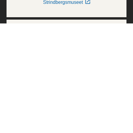
Strindbergsmuseet
Thielska Galleriet
Världskulturmuseerna