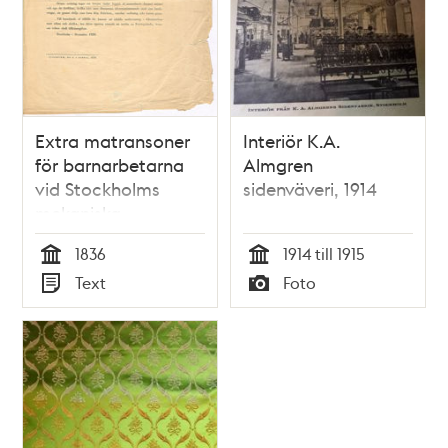
Extra matransoner
Interiör K.A.
för barnarbetarna
Almgren
vid Stockholms
sidenväveri, 1914
mekaniska
bomullsspinneri
1836
1914 till 1915
Tid
Tid
Text
Foto
Typ
Typ