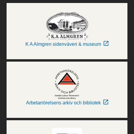
K A Almgren sidenväveri & museum
Arbetarrörelsens arkiv och bibliotek