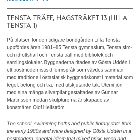
TENSTA TRÄFF, HAGSTRÅKET 13 (LILLA
TENSTA 1)
På platsen för den tidigare bondgården Lilla Tensta
uppfördes åren 1981–85 Tensta gymnasium, Tensta sim-
och idrottshall och Tensta träff med bibliotek och
samlingslokaler. Byggnaderna ritades av Gösta Uddén i
ett postmodernistiskt formspråk som vävdes samman
med traditionell östasiatisk byggnadskonst i material som
tegel, betong och trä, med utskjutande tak. Utemiljön
med sina många silverpilar gestaltades av Gunnar
Martinsson medan skulpturerna är skapade av
konstnären Olof Hellström.
The school, swimming baths and public library date from
the early 1980s and were designed by Gösta Uddén in a
postmodern, oriental idiom that mixed brick, wood and