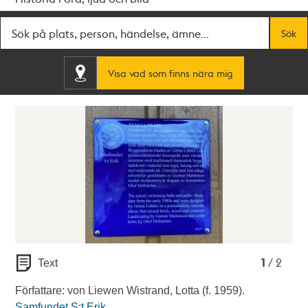
Fritextsök
Sök
Visa vad som finns nära mig
1
2
1
/ 2
Text
Författare: von Liewen Wistrand, Lotta (f. 1959).
Samfundet S:t Erik