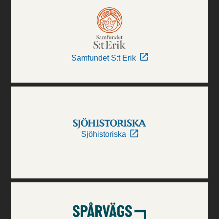
Samfundet S:t Erik
Sjöhistoriska