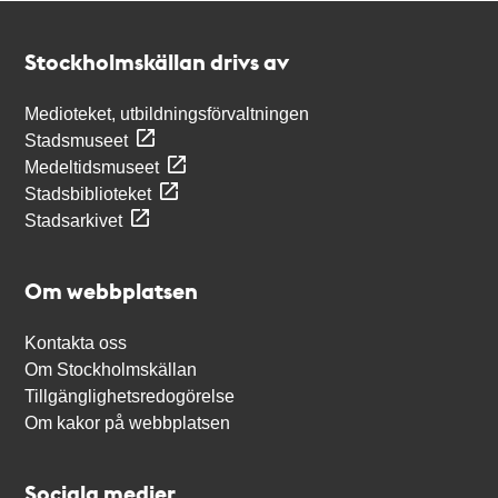
Kontakt
Stockholmskällan
Stockholmskällan drivs av
Medioteket, utbildningsförvaltningen
Stadsmuseet
Medeltidsmuseet
Stadsbiblioteket
Stadsarkivet
Om webbplatsen
Kontakta oss
Om Stockholmskällan
Tillgänglighetsredogörelse
Om kakor på webbplatsen
Sociala medier