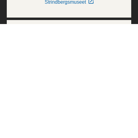
Strindbergsmuseet
Thielska Galleriet
Världskulturmuseerna