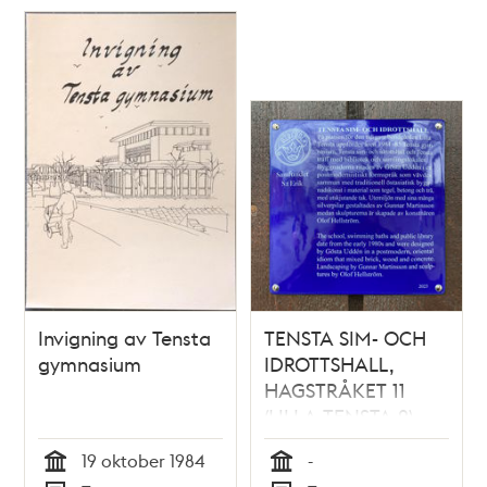
Relaterade
poster
och
teman
Invigning av Tensta
TENSTA SIM- OCH
gymnasium
IDROTTSHALL,
HAGSTRÅKET 11
(LILLA TENSTA 2)
19 oktober 1984
-
Tid
Tid