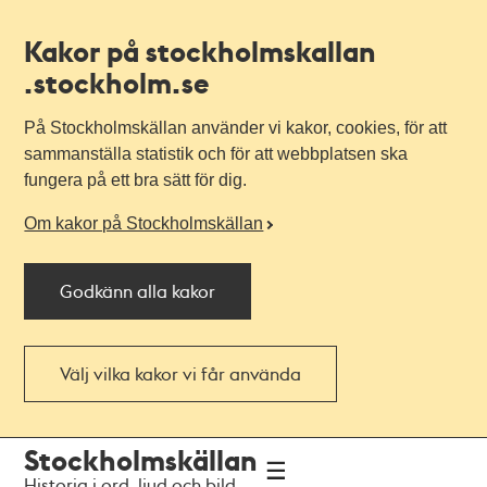
Kakor på stockholmskallan
.stockholm.se
På Stockholmskällan använder vi kakor, cookies, för att
sammanställa statistik och för att webbplatsen ska
fungera på ett bra sätt för dig.
Om kakor på Stockholmskällan
Godkänn alla kakor
Välj vilka kakor vi får använda
Till
Till
Stockholmskällan
navigationen
huvudinnehållet
Historia i ord, ljud och bild