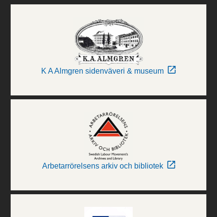
K A Almgren sidenväveri & museum
Arbetarrörelsens arkiv och bibliotek