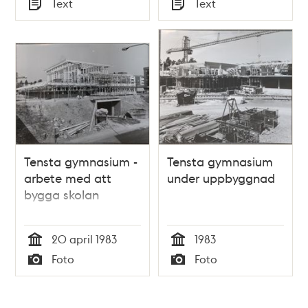
Text
Text
Typ
Typ
Tensta gymnasium -
Tensta gymnasium
arbete med att
under uppbyggnad
bygga skolan
20 april 1983
1983
Tid
Tid
Foto
Foto
Typ
Typ