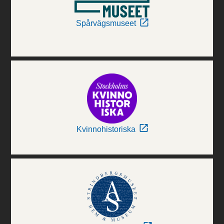
Spårvägsmuseet
Kvinnohistoriska