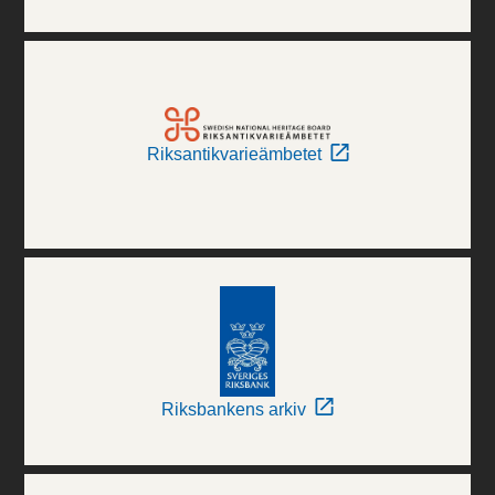
Riksantikvarieämbetet
Riksbankens arkiv