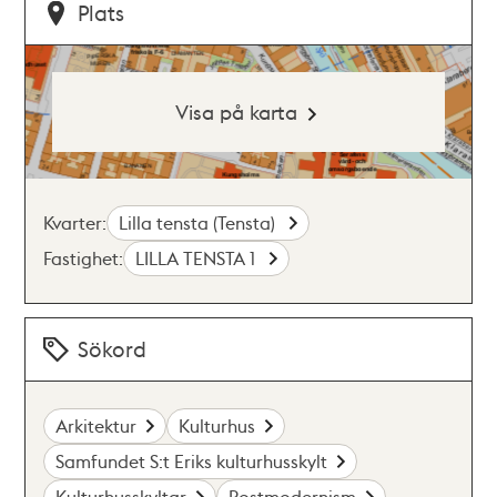
Plats
Visa på karta
Kvarter:
Lilla tensta (Tensta)
Fastighet:
LILLA TENSTA 1
Sökord
Arkitektur
Kulturhus
Samfundet S:t Eriks kulturhusskylt
Kulturhusskyltar
Postmodernism