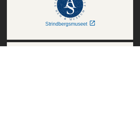
Strindbergsmuseet
Thielska Galleriet
Världskulturmuseerna