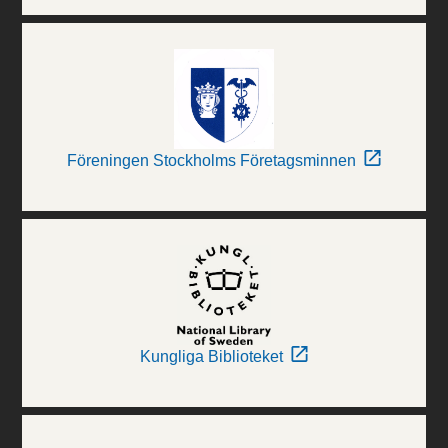
Föreningen Stockholms Företagsminnen
Kungliga Biblioteket