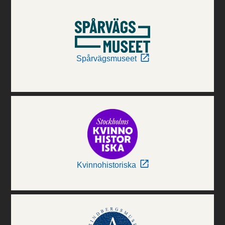
Spårvägsmuseet
Kvinnohistoriska