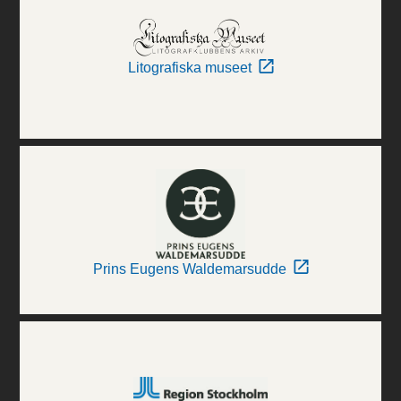
Litografiska museet
Prins Eugens Waldemarsudde