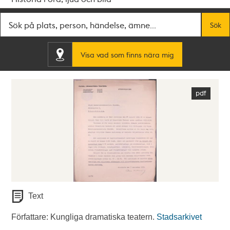
Fritextsök
Sök
Visa vad som finns nära mig
Text
Författare: Kungliga dramatiska teatern.
Stadsarkivet