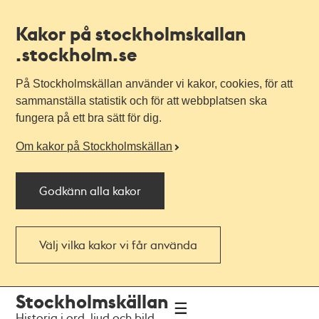
Kakor på stockholmskallan
.stockholm.se
På Stockholmskällan använder vi kakor, cookies, för att
sammanställa statistik och för att webbplatsen ska
fungera på ett bra sätt för dig.
Om kakor på Stockholmskällan
Godkänn alla kakor
Välj vilka kakor vi får använda
Till
Till
Stockholmskällan
navigationen
huvudinnehållet
Historia i ord, ljud och bild