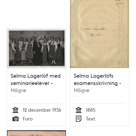
Selma Lagerlöf med
Selma Lagerlöfs
seminarieelever -
examensskrivning -
Högre
Högre
lärarinneseminariet
lärarinneseminariet
1936
VT 1885
12 december 1936
1885
Tid
Tid
Foto
Text
Typ
Typ