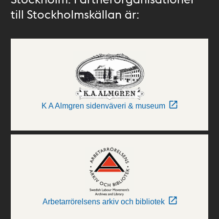
till Stockholmskällan är:
K A Almgren sidenväveri & museum
Arbetarrörelsens arkiv och bibliotek