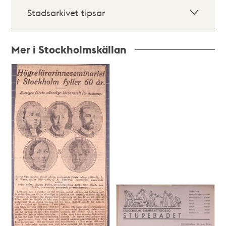
Stadsarkivet tipsar
Mer i Stockholmskällan
Relaterade
poster
och
teman