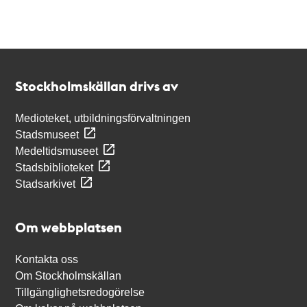
Kontakt
Stockholmskällan
Stockholmskällan drivs av
Medioteket, utbildningsförvaltningen
Stadsmuseet
Medeltidsmuseet
Stadsbiblioteket
Stadsarkivet
Om webbplatsen
Kontakta oss
Om Stockholmskällan
Tillgänglighetsredogörelse