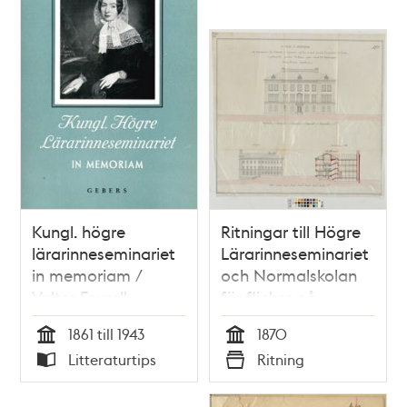
Kungl. högre
Ritningar till Högre
lärarinneseminariet
Lärarinneseminariet
in memoriam /
och Normalskolan
Valter Fevrell
för flickor på
Östermalm 1870
1861 till 1943
1870
Tid
Tid
Litteraturtips
Ritning
Typ
Typ