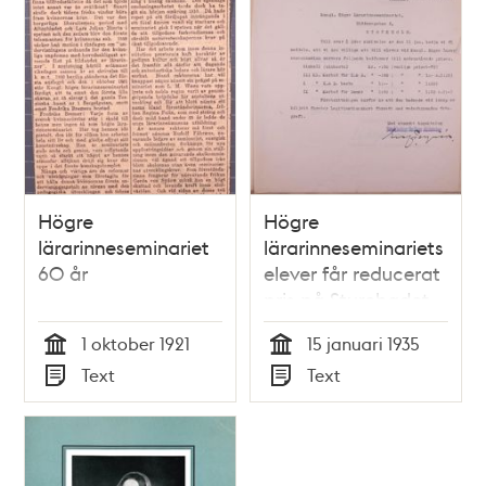
Högre
Högre
lärarinneseminariet
lärarinneseminariets
60 år
elever får reducerat
pris på Sturebadet
1 oktober 1921
15 januari 1935
Tid
Tid
Text
Text
Typ
Typ