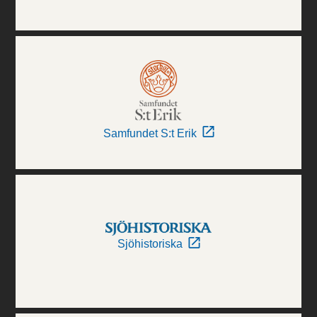
Samfundet S:t Erik
Sjöhistoriska