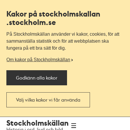
Kakor på stockholmskallan
.stockholm.se
På Stockholmskällan använder vi kakor, cookies, för att
sammanställa statistik och för att webbplatsen ska
fungera på ett bra sätt för dig.
Om kakor på Stockholmskällan
Godkänn alla kakor
Välj vilka kakor vi får använda
Till
Till
Stockholmskällan
navigationen
huvudinnehållet
Historia i ord, ljud och bild