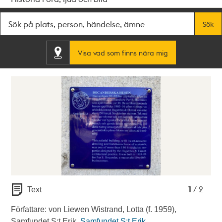
Fritextsök
Sök
Visa vad som finns nära mig
1
2
1
/ 2
Text
Författare: von Liewen Wistrand, Lotta (f. 1959),
Samfundet S:t Erik.
Samfundet S:t Erik