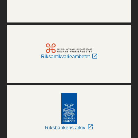
Riksantikvarieämbetet
Riksbankens arkiv