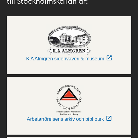
till Stockholmskällan är:
K A Almgren sidenväveri & museum
Arbetarrörelsens arkiv och bibliotek