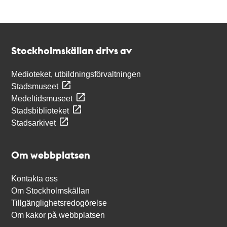
Kontakt
Stockholmskällan
Stockholmskällan drivs av
Medioteket, utbildningsförvaltningen
Stadsmuseet
Medeltidsmuseet
Stadsbiblioteket
Stadsarkivet
Om webbplatsen
Kontakta oss
Om Stockholmskällan
Tillgänglighetsredogörelse
Om kakor på webbplatsen