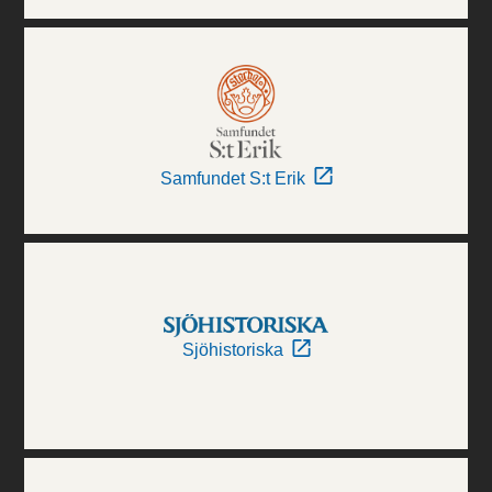
Samfundet S:t Erik
Sjöhistoriska