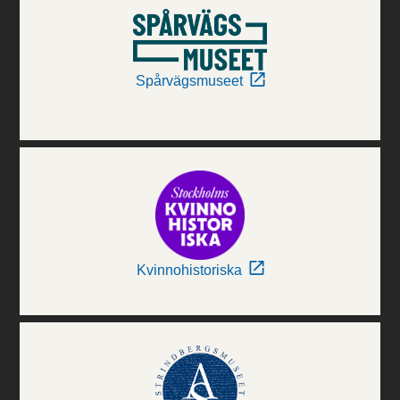
Spårvägsmuseet
Kvinnohistoriska