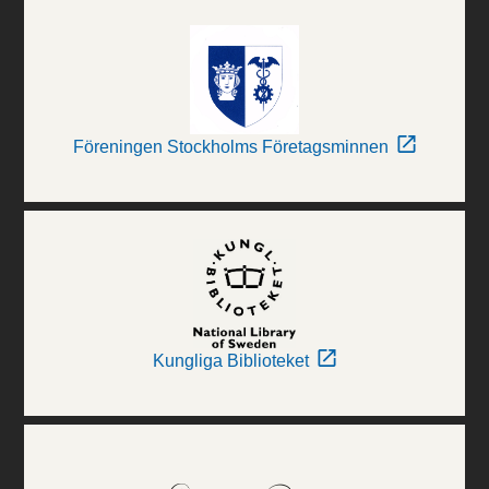
Föreningen Stockholms Företagsminnen
Kungliga Biblioteket