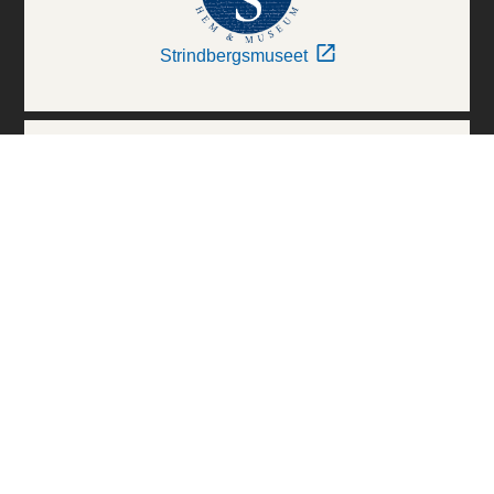
Strindbergsmuseet
Thielska Galleriet
Världskulturmuseerna