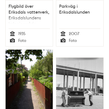
Flygbild över
Parkväg i
Eriksdals vattenverk,
Eriksdalslunden
Eriksdalslundens
koloniområde,
Stugans och
1935
2007
Dianelunds
Tid
Tid
Foto
Foto
koloniområden
Typ
Typ