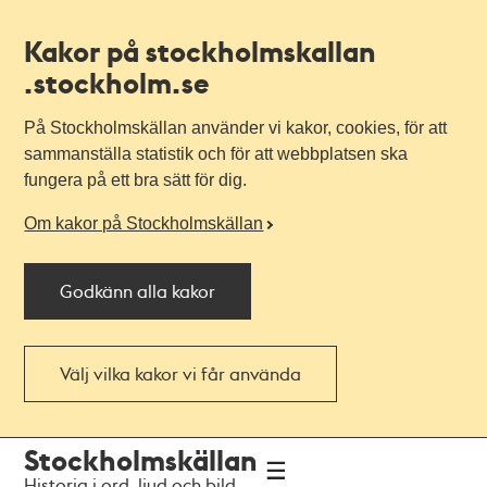
Kakor på stockholmskallan
.stockholm.se
På Stockholmskällan använder vi kakor, cookies, för att
sammanställa statistik och för att webbplatsen ska
fungera på ett bra sätt för dig.
Om kakor på Stockholmskällan
Godkänn alla kakor
Välj vilka kakor vi får använda
Till
Till
Stockholmskällan
navigationen
huvudinnehållet
Historia i ord, ljud och bild