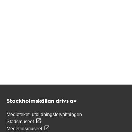
Kontakt
Stockholmskällan
Stockholmskällan drivs av
Medioteket, utbildningsförvaltningen
Stadsmuseet
Medeltidsmuseet