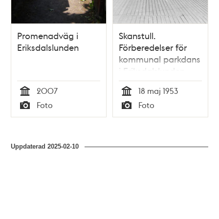
Promenadväg i
Skanstull.
Eriksdalslunden
Förberedelser för
kommunal parkdans
i Eriksdalslunden.
Två män rullar ett
2007
18 maj 1953
piano,
Tid
Tid
Foto
Foto
Skanstullsbron i
Typ
Typ
fonden
Uppdaterad
2025-02-10