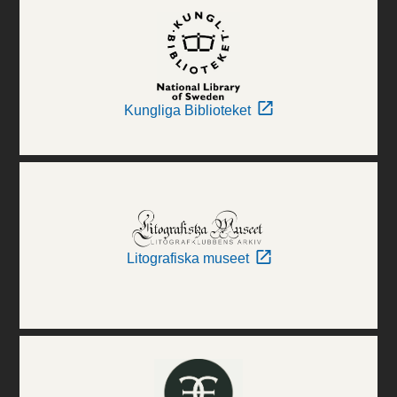
Kungliga Biblioteket
Litografiska museet