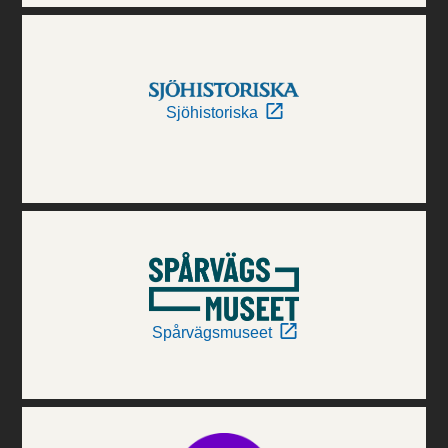
Sjöhistoriska
Spårvägsmuseet