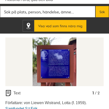
Fritextsök
Sök
Visa vad som finns nära mig
1
2
1
/ 2
Text
Författare: von Liewen Wistrand, Lotta (f. 1959).
Samfundet S:t Erik