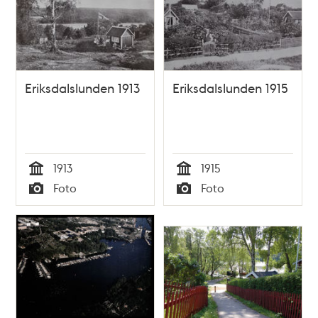
poster
och
teman
Eriksdalslunden 1913
Eriksdalslunden 1915
1913
1915
Tid
Tid
Foto
Foto
Typ
Typ