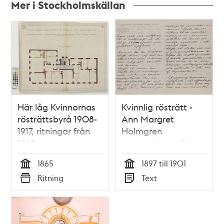
Mer i Stockholmskällan
Relaterade
poster
och
teman
Här låg Kvinnornas
Kvinnlig rösträtt -
rösträttsbyrå 1908-
Ann Margret
1917, ritningar från
Holmgren
1865
argumenterar för
kvinnors rösträtt i
1865
1897 till 1901
brev till Carl
Tid
Tid
Ritning
Text
Lindhagen
Typ
Typ