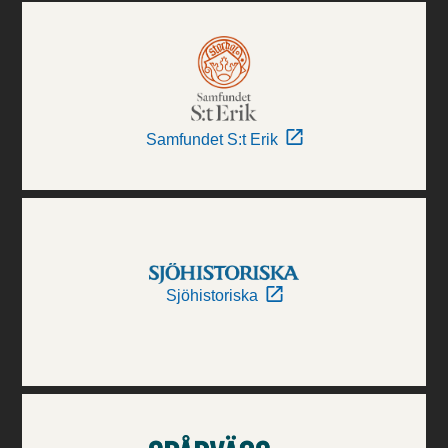
Samfundet S:t Erik
Sjöhistoriska