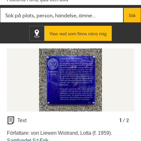
Fritextsök
Sök
Visa vad som finns nära mig
1
2
1
/ 2
Text
Författare: von Liewen Wistrand, Lotta (f. 1959).
Samfundet S:t Erik