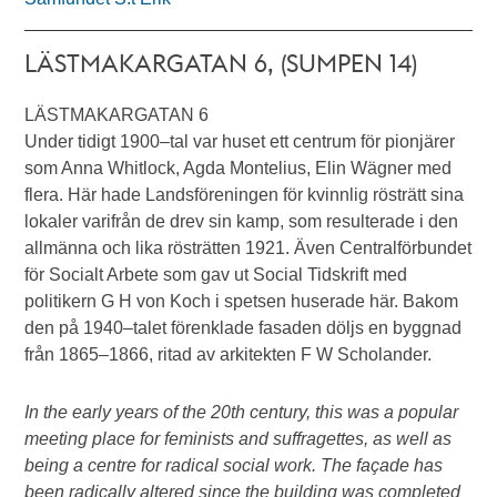
LÄSTMAKARGATAN 6, (SUMPEN 14)
LÄSTMAKARGATAN 6
Under tidigt 1900–tal var huset ett centrum för pionjärer
som Anna Whitlock, Agda Montelius, Elin Wägner med
flera. Här hade Landsföreningen för kvinnlig rösträtt sina
lokaler varifrån de drev sin kamp, som resulterade i den
allmänna och lika rösträtten 1921. Även Centralförbundet
för Socialt Arbete som gav ut Social Tidskrift med
politikern G H von Koch i spetsen huserade här. Bakom
den på 1940–talet förenklade fasaden döljs en byggnad
från 1865–1866, ritad av arkitekten F W Scholander.
In the early years of the 20th century, this was a popular
meeting place for feminists and suffragettes, as well as
being a centre for radical social work. The façade has
been radically altered since the building was completed