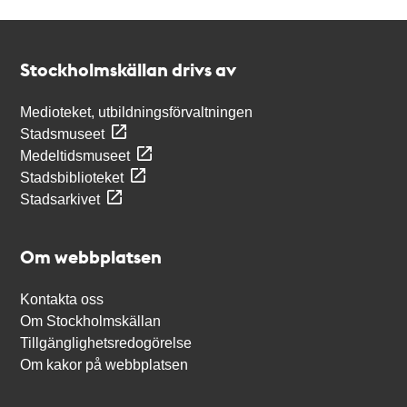
Kontakt
Stockholmskällan
Stockholmskällan drivs av
Medioteket, utbildningsförvaltningen
Stadsmuseet
Medeltidsmuseet
Stadsbiblioteket
Stadsarkivet
Om webbplatsen
Kontakta oss
Om Stockholmskällan
Tillgänglighetsredogörelse
Om kakor på webbplatsen