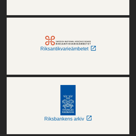
Riksantikvarieämbetet
Riksbankens arkiv