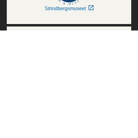
Strindbergsmuseet
Thielska Galleriet
Världskulturmuseerna