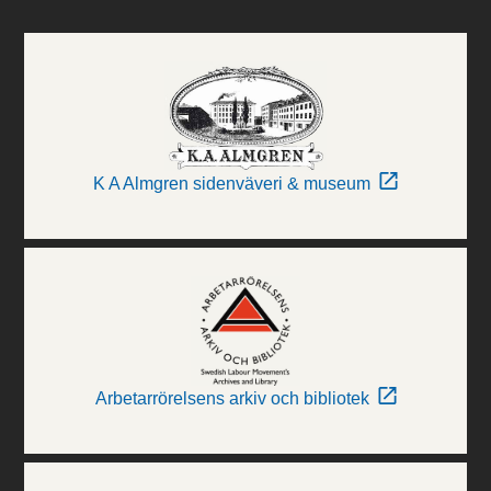
K A Almgren sidenväveri & museum
Arbetarrörelsens arkiv och bibliotek