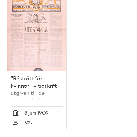
”Rösträtt för
kvinnor” – tidskrift
utgiven till de
svenska kvinnornas
första allmänna
18 juni 1909
rösträttsmöte 1909
Tid
Text
Typ