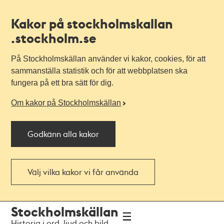
Kakor på stockholmskallan
.stockholm.se
På Stockholmskällan använder vi kakor, cookies, för att
sammanställa statistik och för att webbplatsen ska
fungera på ett bra sätt för dig.
Om kakor på Stockholmskällan
Godkänn alla kakor
Välj vilka kakor vi får använda
Till
Till
Stockholmskällan
navigationen
huvudinnehållet
Historia i ord, ljud och bild