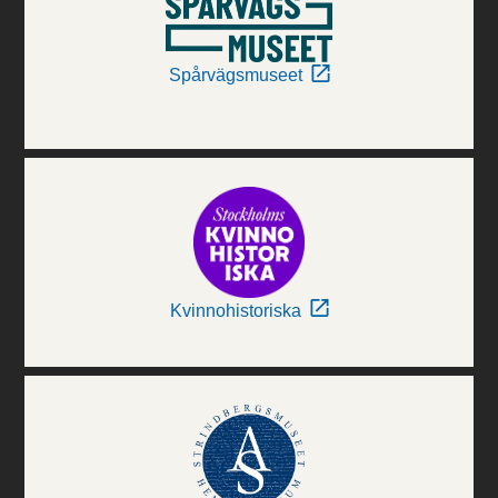
Spårvägsmuseet
Kvinnohistoriska