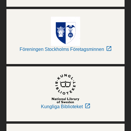
Föreningen Stockholms Företagsminnen
Kungliga Biblioteket