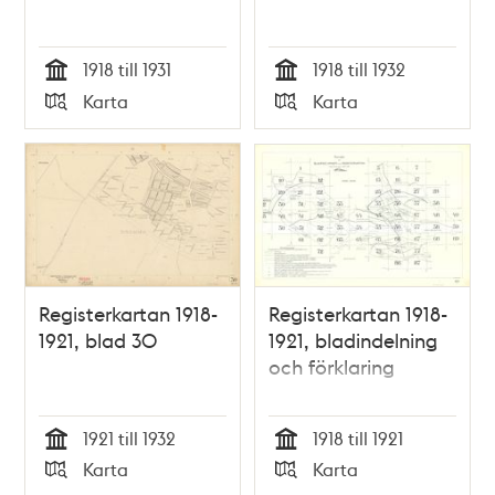
1918 till 1931
1918 till 1932
Tid
Tid
Karta
Karta
Typ
Typ
Registerkartan 1918-
Registerkartan 1918-
1921, blad 30
1921, bladindelning
och förklaring
1921 till 1932
1918 till 1921
Tid
Tid
Karta
Karta
Typ
Typ