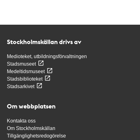
Kontakt
Stockholmskällan
Stockholmskällan drivs av
Medioteket, utbildningsförvaltningen
Stadsmuseet
Medeltidsmuseet
Stadsbiblioteket
Stadsarkivet
Om webbplatsen
Kontakta oss
Om Stockholmskällan
Tillgänglighetsredogörelse