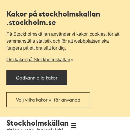
Kakor på stockholmskallan
.stockholm.se
På Stockholmskällan använder vi kakor, cookies, för att
sammanställa statistik och för att webbplatsen ska
fungera på ett bra sätt för dig.
Om kakor på Stockholmskällan
Godkänn alla kakor
Välj vilka kakor vi får använda
Till
Till
Stockholmskällan
navigationen
huvudinnehållet
Historia i ord, ljud och bild