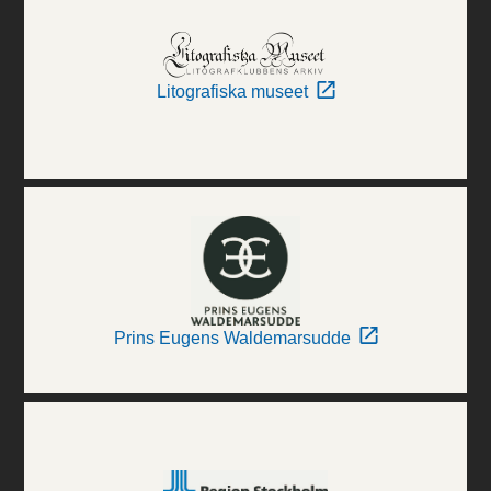
Litografiska museet
Prins Eugens Waldemarsudde