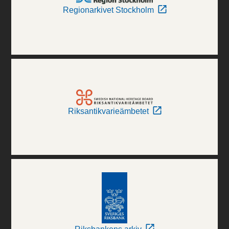
Regionarkivet Stockholm
Riksantikvarieämbetet