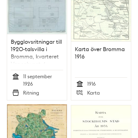
Bygglovsritningar till
1920-talsvilla i
Karta över Bromma
Bromma, kvarteret
1916
Vapenhuset 4
(dåvarande
11 september
stadsägan
Tid
1926
1916
Beckomberga 7)
Tid
Ritning
Karta
Typ
Typ