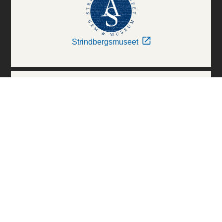
Strindbergsmuseet
Thielska Galleriet