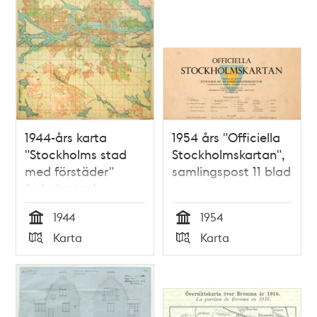
och
teman
1944-års karta
1954 års "Officiella
"Stockholms stad
Stockholmskartan",
med förstäder"
samlingspost 11 blad
(hela kartan)
1944
1954
Tid
Tid
Karta
Karta
Typ
Typ