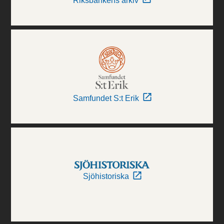
Riksbankens arkiv
Samfundet S:t Erik
Sjöhistoriska