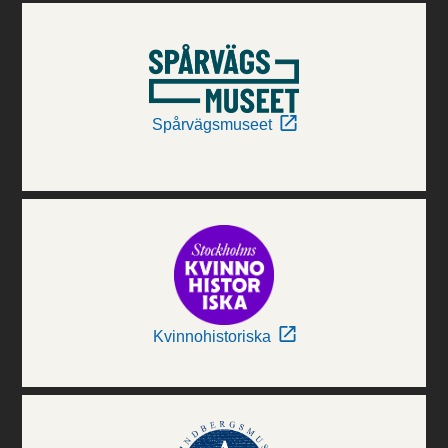
Spårvägsmuseet
Kvinnohistoriska