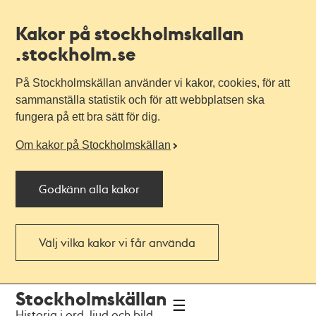
Kakor på stockholmskallan
.stockholm.se
På Stockholmskällan använder vi kakor, cookies, för att
sammanställa statistik och för att webbplatsen ska
fungera på ett bra sätt för dig.
Om kakor på Stockholmskällan
Godkänn alla kakor
Välj vilka kakor vi får använda
Till
Till
Stockholmskällan
navigationen
huvudinnehållet
Historia i ord, ljud och bild