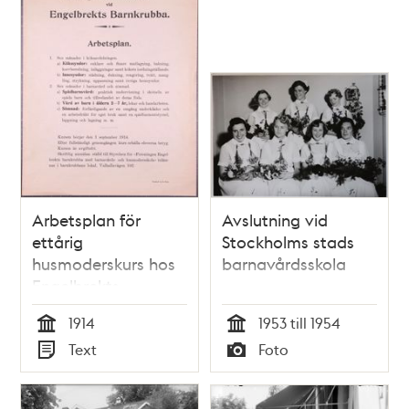
poster
och
teman
Arbetsplan för
Avslutning vid
ettårig
Stockholms stads
husmoderskurs hos
barnavårdsskola
Engelbrekts
barnkrubba
1914
1953 till 1954
Tid
Tid
Text
Foto
Typ
Typ