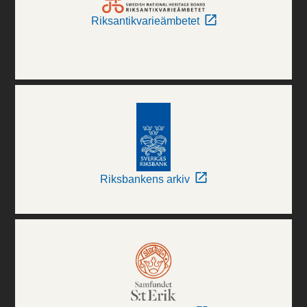
Riksantikvarieämbetet
Riksbankens arkiv