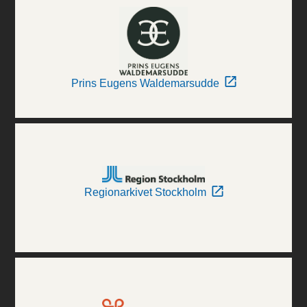
Prins Eugens Waldemarsudde
Regionarkivet Stockholm