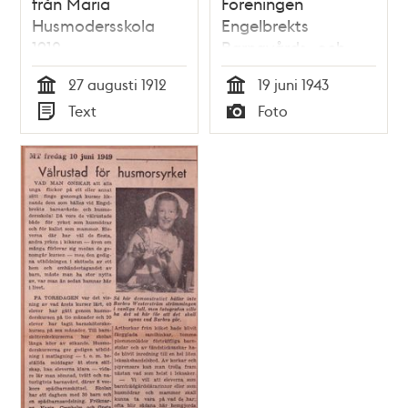
från Maria
Föreningen
Husmodersskola
Engelbrekts
1912
Barnavårds- och
Husmodersskola/Engelbr
27 augusti 1912
19 juni 1943
barnkrubba(daghem).
Tid
Tid
Text
Foto
Spjälsängar och
Typ
Typ
spädbarn på
balkongen