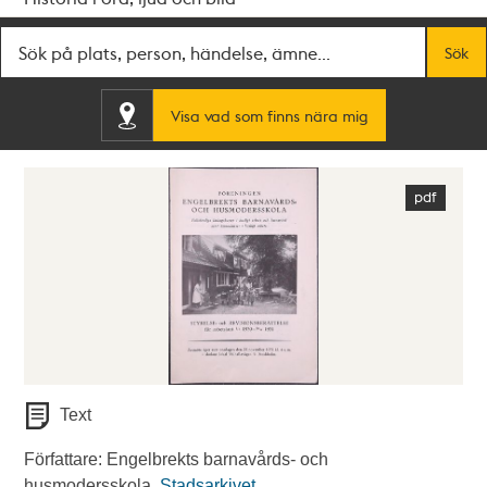
Fritextsök
Sök
Visa vad som finns nära mig
Text
Författare: Engelbrekts barnavårds- och
husmodersskola.
Stadsarkivet