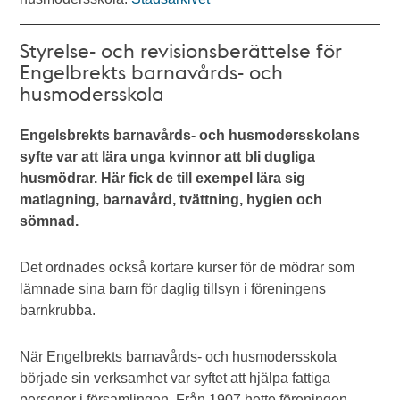
Styrelse- och revisionsberättelse för
Engelbrekts barnavårds- och
husmodersskola
Engelsbrekts barnavårds- och husmodersskolans
syfte var att lära unga kvinnor att bli dugliga
husmödrar. Här fick de till exempel lära sig
matlagning, barnavård, tvättning, hygien och
sömnad.
Det ordnades också kortare kurser för de mödrar som
lämnade sina barn för daglig tillsyn i föreningens
barnkrubba.
När Engelbrekts barnavårds- och husmodersskola
började sin verksamhet var syftet att hjälpa fattiga
personer i församlingen. Från 1907 hette föreningen