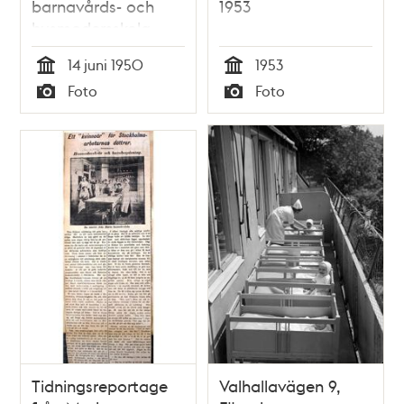
barnavårds- och
1953
husmodersskola
14 juni 1950
1953
Tid
Tid
Foto
Foto
Typ
Typ
Tidningsreportage
Valhallavägen 9,