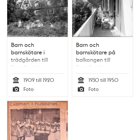
Barn och
Barn och
barnskötare i
barnskötare på
trädgården till
balkongen till
Engelbrekts
Engelbrekts
barnkrubba.
Barnavårds &
1909 till 1920
1930 till 1950
Husmodersskola..
Tid
Tid
Foto
Foto
Typ
Typ