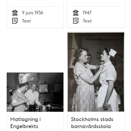
husmodersskola
9 juni 1936
1947
Tid
Tid
Text
Text
Typ
Typ
Matlagning i
Stockholms stads
Engelbrekts
barnavårdsskola