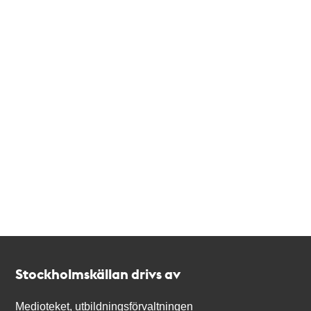
Kontakt
Stockholmskällan
Stockholmskällan drivs av
Medioteket, utbildningsförvaltningen