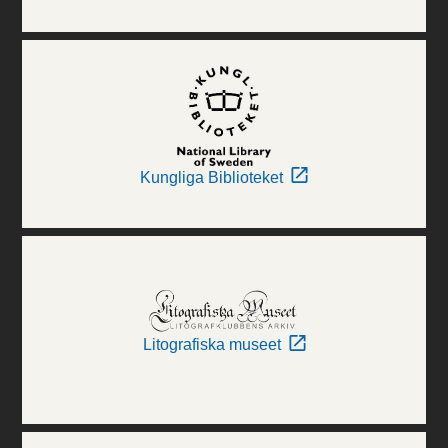
Kungliga Biblioteket
Litografiska museet