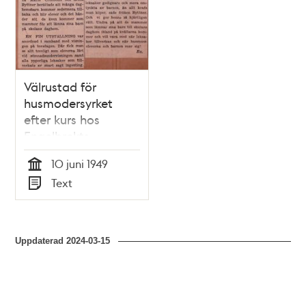
Välrustad för
husmodersyrket
efter kurs hos
Engelbrekts
barnavårds- och
10 juni 1949
husmodersskola
Tid
Text
Typ
Uppdaterad
2024-03-15