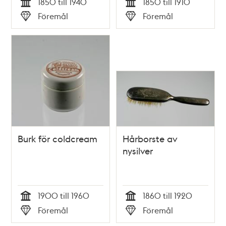
1850 till 1940
1850 till 1910
Tid
Tid
Föremål
Föremål
Typ
Typ
Burk för coldcream
Hårborste av
nysilver
1900 till 1960
1860 till 1920
Tid
Tid
Föremål
Föremål
Typ
Typ