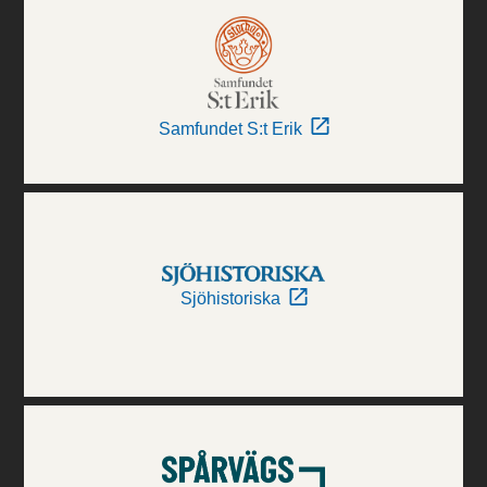
Samfundet S:t Erik
Sjöhistoriska