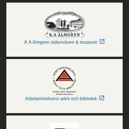
K A Almgren sidenväveri & museum
Arbetarrörelsens arkiv och bibliotek