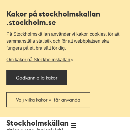
Kakor på stockholmskallan
.stockholm.se
På Stockholmskällan använder vi kakor, cookies, för att
sammanställa statistik och för att webbplatsen ska
fungera på ett bra sätt för dig.
Om kakor på Stockholmskällan
Godkänn alla kakor
Välj vilka kakor vi får använda
Till
Till
Stockholmskällan
navigationen
huvudinnehållet
Historia i ord, ljud och bild