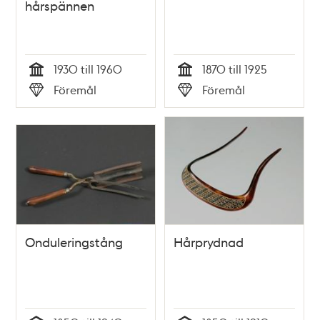
hårspännen
1930 till 1960
1870 till 1925
Tid
Tid
Föremål
Föremål
Typ
Typ
Onduleringstång
Hårprydnad