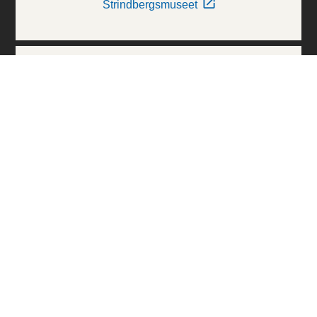
Strindbergsmuseet
Thielska Galleriet
Världskulturmuseerna