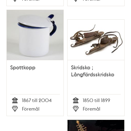
Typ
Typ
Spottkopp
Skridsko ;
Långfärdsskridsko
1867 till 2004
1850 till 1899
Tid
Tid
Föremål
Föremål
Typ
Typ