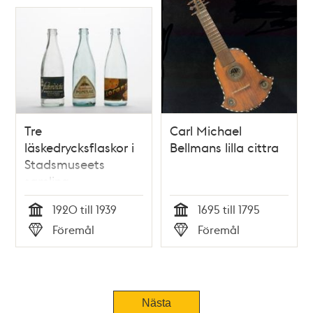
Tre
Carl Michael
läskedrycksflaskor i
Bellmans lilla cittra
Stadsmuseets
samling
1920 till 1939
1695 till 1795
Tid
Tid
Föremål
Föremål
Typ
Typ
Tidigare
Nästa