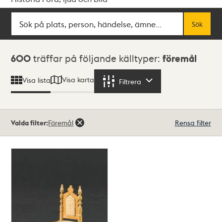
Sök
Fritextsök
Sök
Sökresultat
600
träffar på följande källtyper:
föremål
Visa karta
Visa lista
Filtrera
Filtrera
Valda filter:
Föremål
Rensa filter