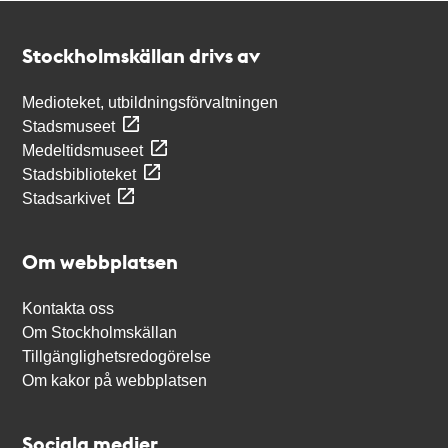
Kontakt
Stockholmskällan
Stockholmskällan drivs av
Medioteket, utbildningsförvaltningen
Stadsmuseet
Medeltidsmuseet
Stadsbiblioteket
Stadsarkivet
Om webbplatsen
Kontakta oss
Om Stockholmskällan
Tillgänglighetsredogörelse
Om kakor på webbplatsen
Sociala medier