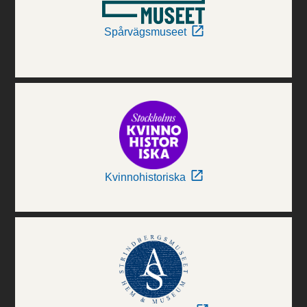
Spårvägsmuseet
Kvinnohistoriska