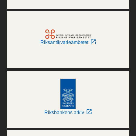
Riksantikvarieämbetet
Riksbankens arkiv