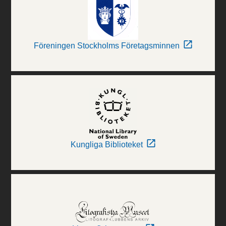
Föreningen Stockholms Företagsminnen
Kungliga Biblioteket