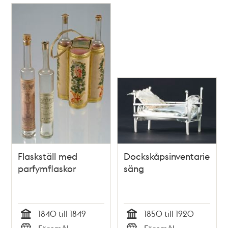
Flaskställ med
Dockskåpsinventarie;
parfymflaskor
säng
1840 till 1849
1850 till 1920
Tid
Tid