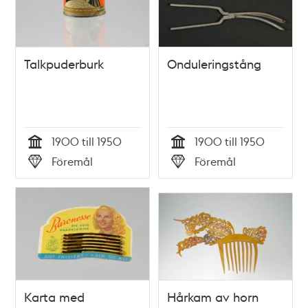
Talkpuderburk
Onduleringstång
1900 till 1950
1900 till 1950
Tid
Tid
Föremål
Föremål
Typ
Typ
Karta med
Hårkam av horn