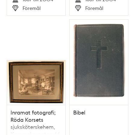
Tid
Tid
Föremål
Föremål
Typ
Typ
Inramat fotografi;
Bibel
Röda Korsets
sjuksköterskehem,
Kammakargatan 66