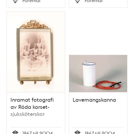
Föremål
Föremål
Typ
Typ
Inramat fotografi
Lavemangskanna
av Röda korset-
sjuksköterskor
1867 till 2004
1867 till 2004