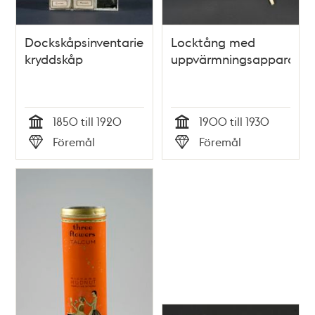
Dockskåpsinventarie;
Locktång med
kryddskåp
uppvärmningsapparat
1850 till 1920
1900 till 1930
Tid
Tid
Föremål
Föremål
Typ
Typ