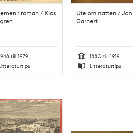
emen : roman / Klas
Ute om natten / Jan
rgren
Garnert
1948 till 1979
1880 till 1919
Tid
Litteraturtips
Litteraturtips
Typ