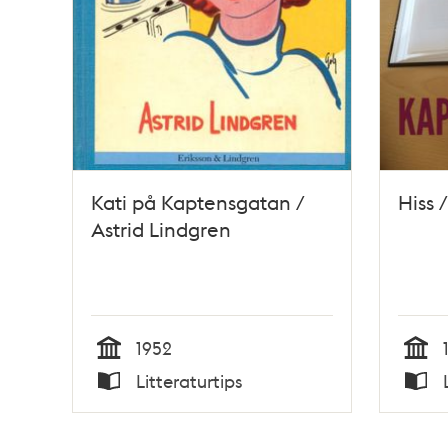
Kati på Kaptensgatan /
Hiss 
Astrid Lindgren
1952
Tid
Tid
Litteraturtips
Typ
Typ