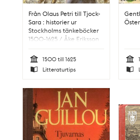
Från Olaus Petri till Tjock-
Gentl
Sara : historier ur
Öste
Stockholms tänkeböcker
1500-1625 / Åke Eriksson
1500 till 1625
Tid
Tid
Litteraturtips
Typ
Typ