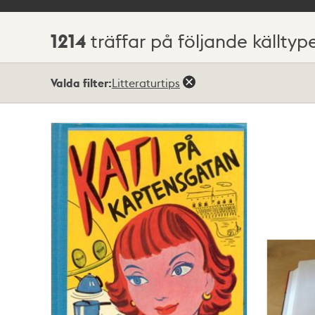
1214
träffar på följande källtyp
Sökresultat
Valda filter:
Litteraturtips