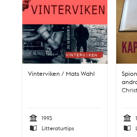
Vinterviken / Mats Wahl
Spion
andra
Chris
1993
Tid
Tid
Litteraturtips
Typ
Typ