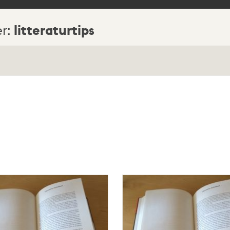
litteraturtips
er: