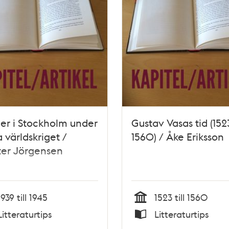
er i Stockholm under
Gustav Vasas tid (152
 världskriget /
1560) / Åke Eriksson
ter Jörgensen
1939 till 1945
1523 till 1560
Tid
Litteraturtips
Litteraturtips
Typ