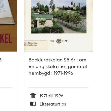
3-
Backluraskolan 25 år : om
en ung skola i en gammal
hembygd : 1971-1996
1971 till 1996
Tid
Litteraturtips
Typ