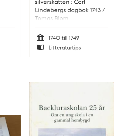
silverskatten : Carl
Lindebergs dagbok 1743 /
Tomas Blom
1740 till 1749
Tid
Litteraturtips
Typ