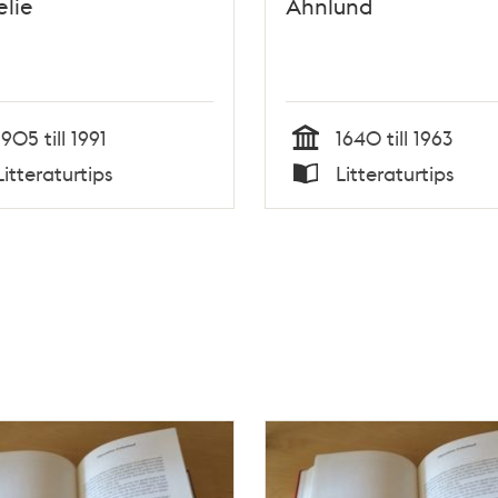
lie
Ahnlund
1905 till 1991
1640 till 1963
Tid
Litteraturtips
Litteraturtips
Typ