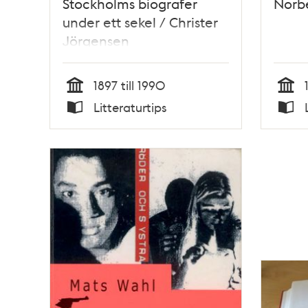
Stockholms biografer
Norbe
under ett sekel / Christer
Jörgensen
1897 till 1990
Tid
Tid
Litteraturtips
Typ
Typ