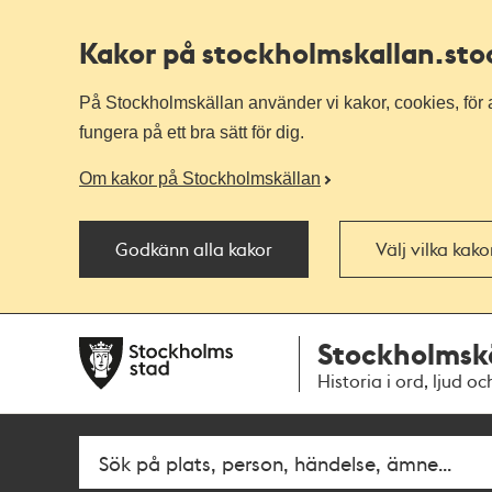
Kakor på stockholmskallan
.st
På Stockholmskällan använder vi kakor, cookies, för a
fungera på ett bra sätt för dig.
Om kakor på Stockholmskällan
Godkänn alla kakor
Välj vilka kak
Till
Till
Stockholmsk
navigationen
huvudinnehållet
Historia i ord, ljud oc
Sök
Fritextsök