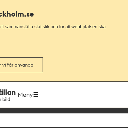
ockholm.se
tt sammanställa statistik och för att webbplatsen ska
or vi får använda
ällan
Meny
h bild