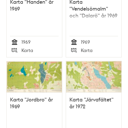
Karta "Handen" år
Karta
1969
"Vendelsömalm"
och "Dalarö" år 1969
1969
1969
Tid
Tid
Karta
Karta
Typ
Typ
Karta "Jordbro" år
Karta "Järvafältet"
1969
år 1972