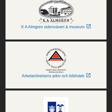
K A Almgren sidenväveri & museum
Arbetarrörelsens arkiv och bibliotek