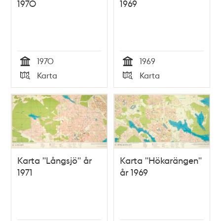
1970
1969
1970
1969
Tid
Tid
Karta
Karta
Typ
Typ
Karta "Långsjö" år
Karta "Hökarängen"
1971
år 1969