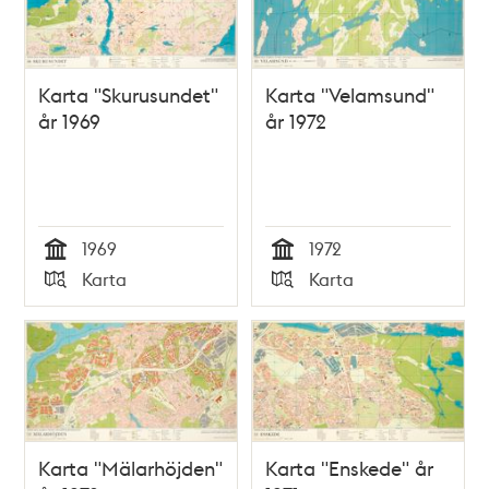
Karta "Skurusundet"
Karta "Velamsund"
år 1969
år 1972
1969
1972
Tid
Tid
Karta
Karta
Typ
Typ
Karta "Mälarhöjden"
Karta "Enskede" år