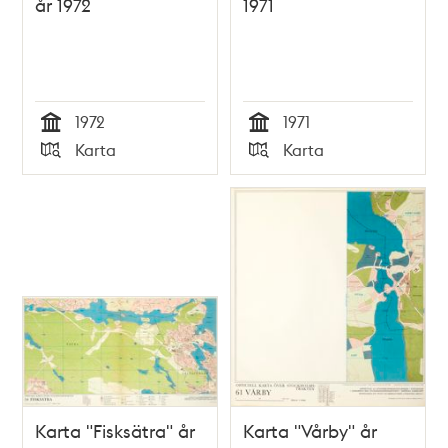
år 1972
1971
1972
1971
Tid
Tid
Karta
Karta
Typ
Typ
Karta "Fisksätra" år
Karta "Vårby" år