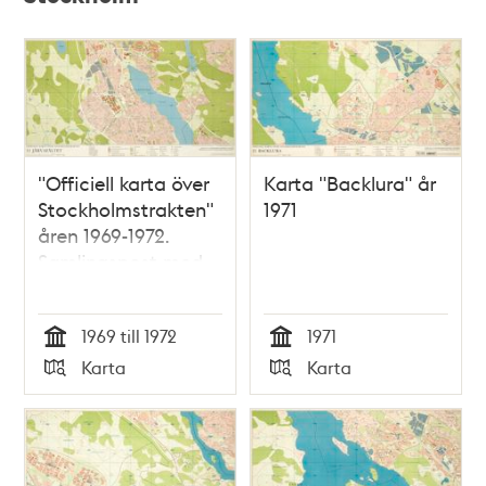
"Officiell karta över
Karta "Backlura" år
Stockholmstrakten"
1971
åren 1969-1972.
Samlingspost med
25 kartblad
1969 till 1972
1971
Tid
Tid
Karta
Karta
Typ
Typ