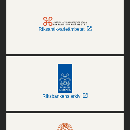
Riksantikvarieämbetet
Riksbankens arkiv