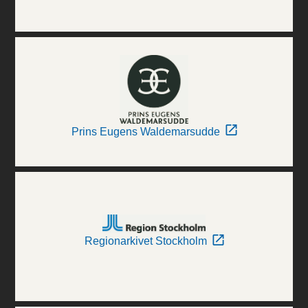
Prins Eugens Waldemarsudde
Regionarkivet Stockholm