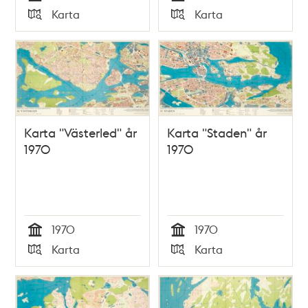
Tid
Tid
Karta
Karta
Typ
Typ
Karta "Västerled" år
Karta "Staden" år
1970
1970
1970
1970
Tid
Tid
Karta
Karta
Typ
Typ