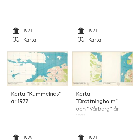
1971
1971
Tid
Tid
Karta
Karta
Typ
Typ
Karta "Kummelnäs"
Karta
år 1972
"Drottningholm"
och "Vårberg" år
1971
1972
1971