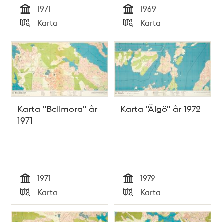
1971
1969
Tid
Tid
Karta
Karta
Typ
Typ
Karta "Bollmora" år
Karta "Älgö" år 1972
1971
1971
1972
Tid
Tid
Karta
Karta
Typ
Typ