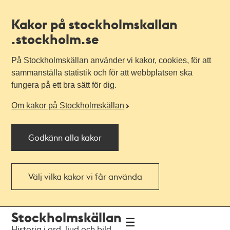
Kakor på stockholmskallan
.stockholm.se
På Stockholmskällan använder vi kakor, cookies, för att
sammanställa statistik och för att webbplatsen ska
fungera på ett bra sätt för dig.
Om kakor på Stockholmskällan
Godkänn alla kakor
Välj vilka kakor vi får använda
Till
Till
Stockholmskällan
navigationen
huvudinnehållet
Historia i ord, ljud och bild