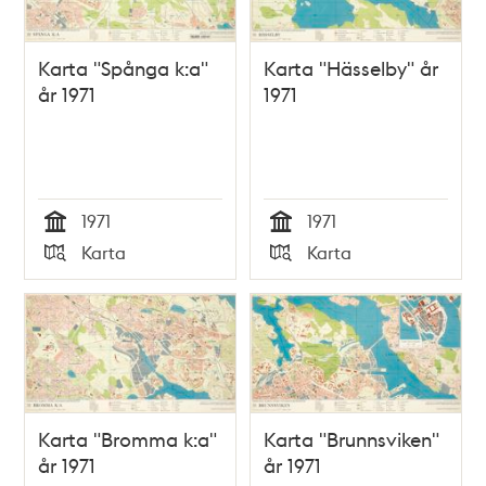
Karta "Spånga k:a"
Karta "Hässelby" år
år 1971
1971
1971
1971
Tid
Tid
Karta
Karta
Typ
Typ
Karta "Bromma k:a"
Karta "Brunnsviken"
år 1971
år 1971