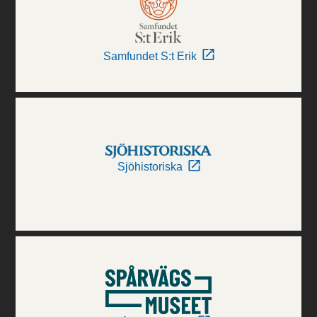
Samfundet S:t Erik
Sjöhistoriska