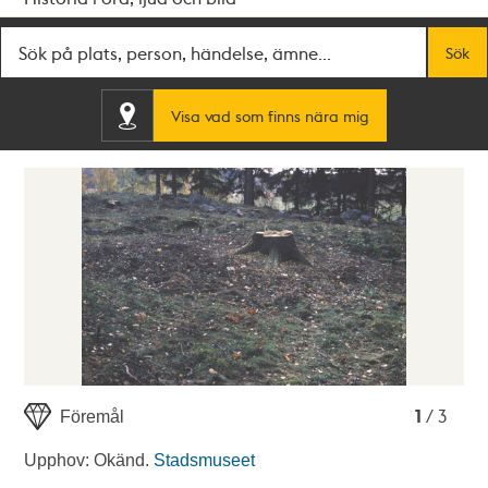
Fritextsök
Sök
Visa vad som finns nära mig
1
2
3
1
/ 3
Föremål
Upphov: Okänd.
Stadsmuseet