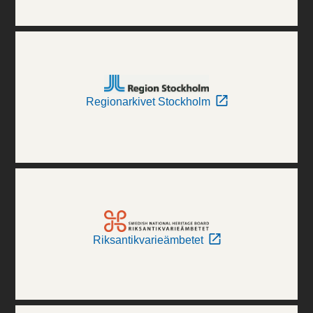
Regionarkivet Stockholm
Riksantikvarieämbetet