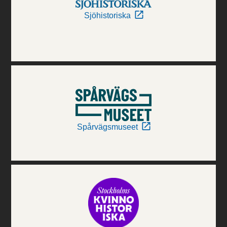
Sjöhistoriska
Spårvägsmuseet