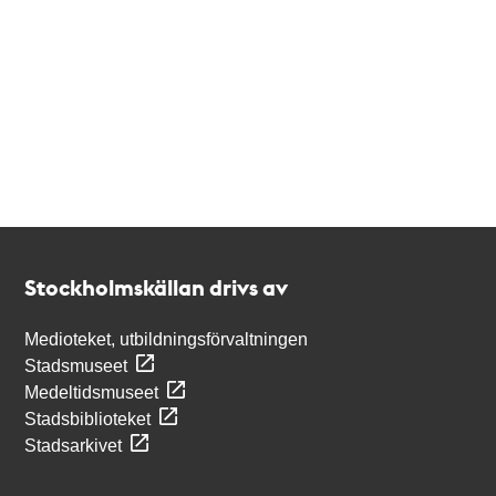
Kontakt
Stockholmskällan
Stockholmskällan drivs av
Medioteket, utbildningsförvaltningen
Stadsmuseet
Medeltidsmuseet
Stadsbiblioteket
Stadsarkivet