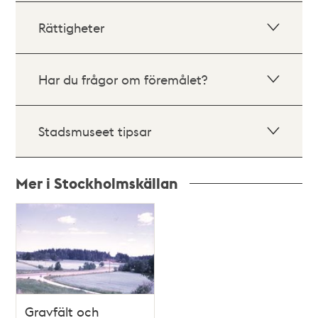
Rättigheter
Har du frågor om föremålet?
Stadsmuseet tipsar
Mer i Stockholmskällan
Relaterade
poster
och
teman
Gravfält och