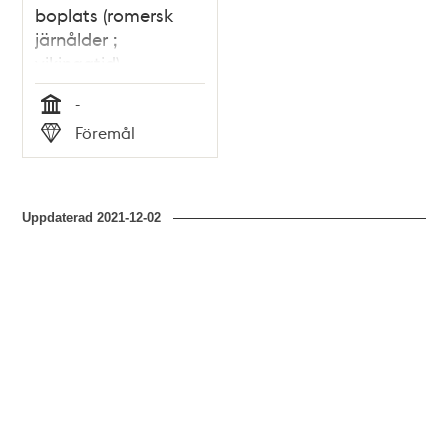
boplats (romersk
järnålder ;
vikingatid),
fornlämning RAÄ
-
143 i Spånga
Tid
Föremål
socken, Akalla
Typ
Uppdaterad
2021-12-02