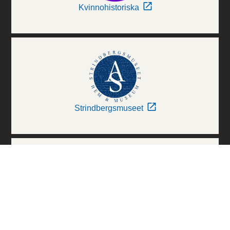
Kvinnohistoriska
Strindbergsmuseet
Thielska Galleriet