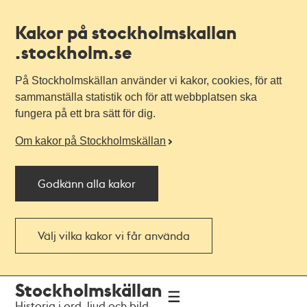
Kakor på stockholmskallan
.stockholm.se
På Stockholmskällan använder vi kakor, cookies, för att
sammanställa statistik och för att webbplatsen ska
fungera på ett bra sätt för dig.
Om kakor på Stockholmskällan
Godkänn alla kakor
Välj vilka kakor vi får använda
Till
Till
Stockholmskällan
navigationen
huvudinnehållet
Historia i ord, ljud och bild