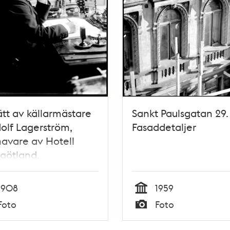
ätt av källarmästare
Sankt Paulsgatan 29.
olf Lagerström,
Fasaddetaljer
avare av Hotell
götland.
1908
1959
Tid
Foto
Foto
Typ