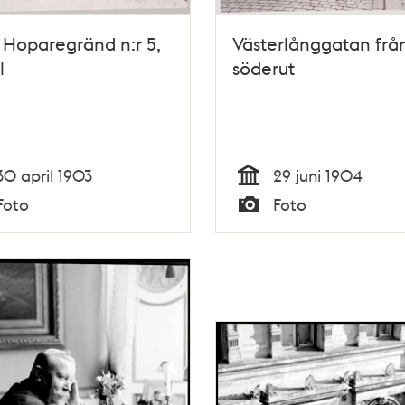
 Hoparegränd n:r 5,
Västerlånggatan frå
l
söderut
30 april 1903
29 juni 1904
Tid
Foto
Foto
Typ