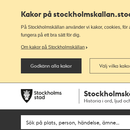
Kakor på stockholmskallan
.st
På Stockholmskällan använder vi kakor, cookies, för a
fungera på ett bra sätt för dig.
Om kakor på Stockholmskällan
Godkänn alla kakor
Välj vilka kak
Till
Till
Stockholmsk
navigationen
huvudinnehållet
Historia i ord, ljud oc
Sök
Fritextsök