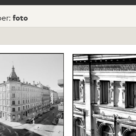
foto
per: