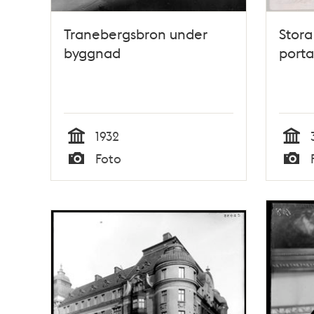
Tranebergsbron under
Stora
byggnad
porta
1932
Tid
Tid
Foto
Typ
Typ