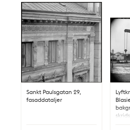
Sankt Paulsgatan 29,
Lyftk
fasaddataljer
Blas
bakg
skrid
Nybr