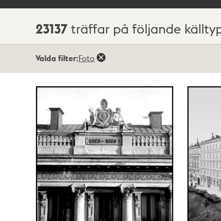
23137
träffar på följande källty
Sökresultat
Valda filter:
Foto