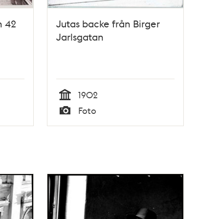
n 42
Jutas backe från Birger
Jarlsgatan
1902
Tid
Foto
Typ