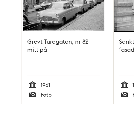
Grevt Turegatan, nr 82
Sankt
mitt på
fasad
1961
Tid
Tid
Foto
Typ
Typ