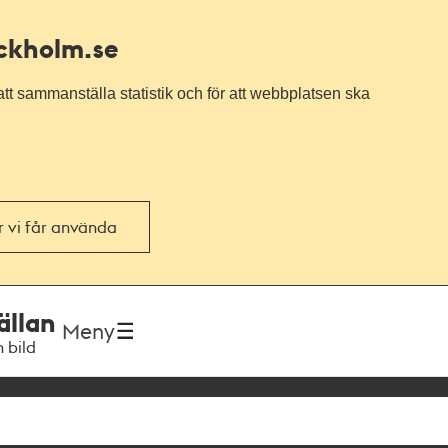
ockholm.se
tt sammanställa statistik och för att webbplatsen ska
or vi får använda
ällan
Meny
h bild