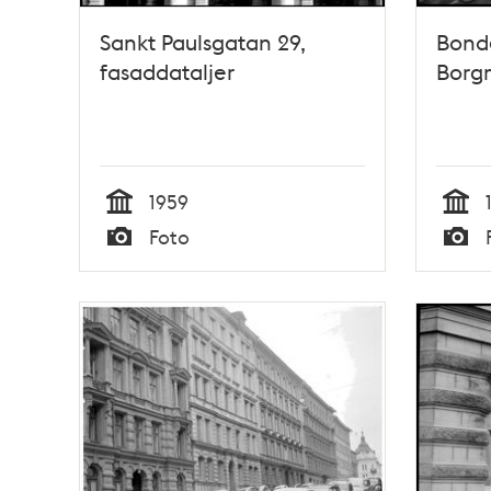
Sankt Paulsgatan 29,
Bond
fasaddataljer
Borg
1959
Tid
Tid
Foto
Typ
Typ