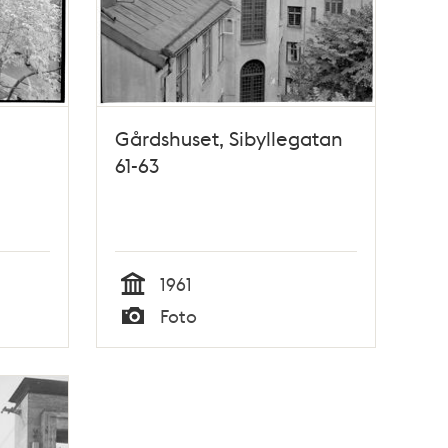
Gårdshuset, Sibyllegatan
61-63
1961
Tid
Foto
Typ