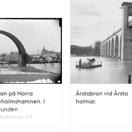
ran på Norra
Årstabron vid Årsta
ieholmshamnen. I
holmar.
runden
skobanan på
oviken