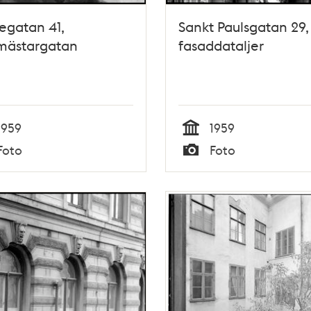
egatan 41,
Sankt Paulsgatan 29,
mästargatan
fasaddataljer
1959
1959
Tid
Foto
Foto
Typ