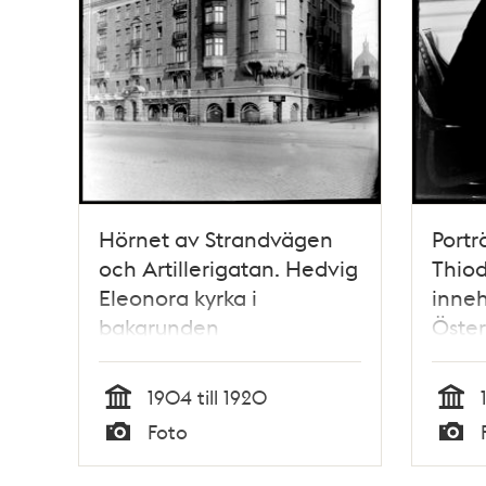
Hörnet av Strandvägen
Portr
och Artillerigatan. Hedvig
Thiod
Eleonora kyrka i
inneh
bakgrunden
Öster
1904 till 1920
Tid
Tid
Foto
Typ
Typ