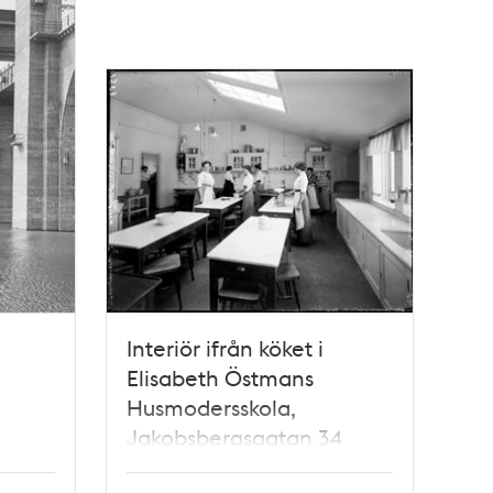
Interiör ifrån köket i
Elisabeth Östmans
Husmodersskola,
Jakobsbergsgatan 34