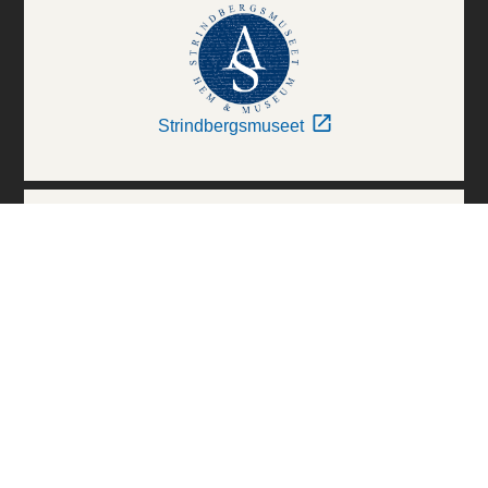
Strindbergsmuseet
Thielska Galleriet