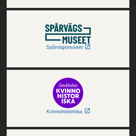
Spårvägsmuseet
Kvinnohistoriska