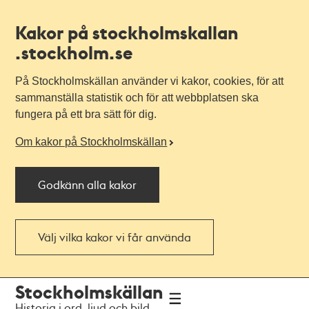
Kakor på stockholmskallan
.stockholm.se
På Stockholmskällan använder vi kakor, cookies, för att
sammanställa statistik och för att webbplatsen ska
fungera på ett bra sätt för dig.
Om kakor på Stockholmskällan
Godkänn alla kakor
Välj vilka kakor vi får använda
Till
Till
Stockholmskällan
navigationen
huvudinnehållet
Historia i ord, ljud och bild