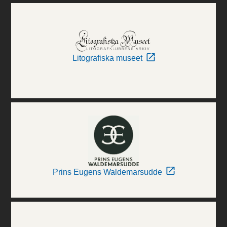
Litografiska museet
Prins Eugens Waldemarsudde