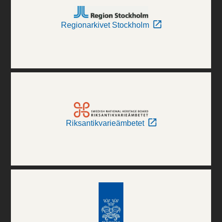
Regionarkivet Stockholm
Riksantikvarieämbetet