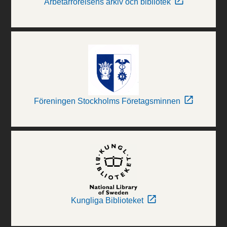
Arbetarrörelsens arkiv och bibliotek
Föreningen Stockholms Företagsminnen
Kungliga Biblioteket