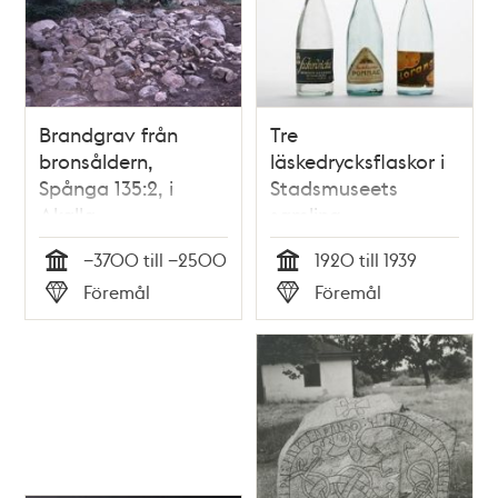
Brandgrav från
Tre
bronsåldern,
läskedrycksflaskor i
Spånga 135:2, i
Stadsmuseets
Akalla.
samling
−3700 till −2500
1920 till 1939
Tid
Tid
Föremål
Föremål
Typ
Typ