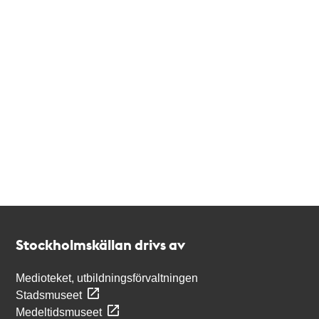
Kontakt
Stockholmskällan
Stockholmskällan drivs av
Medioteket, utbildningsförvaltningen
Stadsmuseet
Medeltidsmuseet