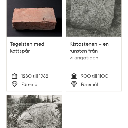
Tegelsten med
Kistastenen – en
kattspår
runsten från
vikingatiden
1280 till 1982
900 till 1100
Tid
Tid
Föremål
Föremål
Typ
Typ