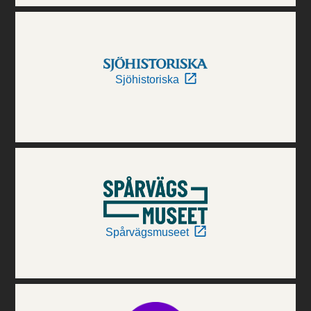
Sjöhistoriska
Spårvägsmuseet