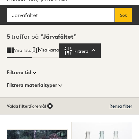
Sök
Fritextsök
Sök
Sökresultat
5
träffar på
Järvafältet
Visa karta
Visa lista
Filtrera
Filtrera
Filtrera tid
Filtrera materialtyper
Visningsläge
Totalt
Valda filter:
Föremål
Rensa filter
5
träffar
Lista
Karta