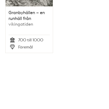
Granbyhällen – en
runhäll från
vikingatiden
700 till 1000
Tid
Föremål
Typ