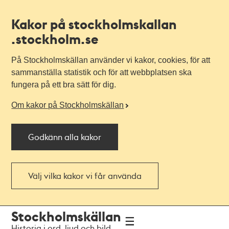
Kakor på stockholmskallan
.stockholm.se
På Stockholmskällan använder vi kakor, cookies, för att
sammanställa statistik och för att webbplatsen ska
fungera på ett bra sätt för dig.
Om kakor på Stockholmskällan
Godkänn alla kakor
Välj vilka kakor vi får använda
Till
Till
Stockholmskällan
navigationen
huvudinnehållet
Historia i ord, ljud och bild