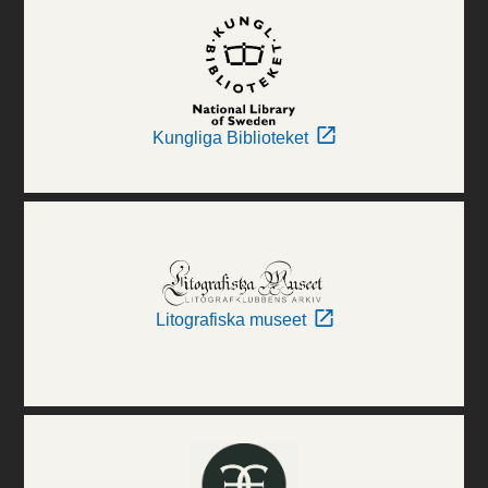
Kungliga Biblioteket
Litografiska museet