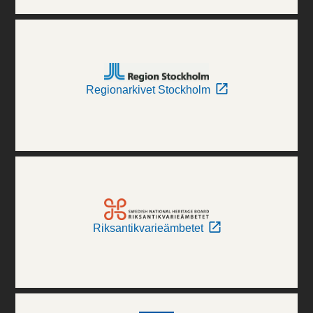
Regionarkivet Stockholm
Riksantikvarieämbetet