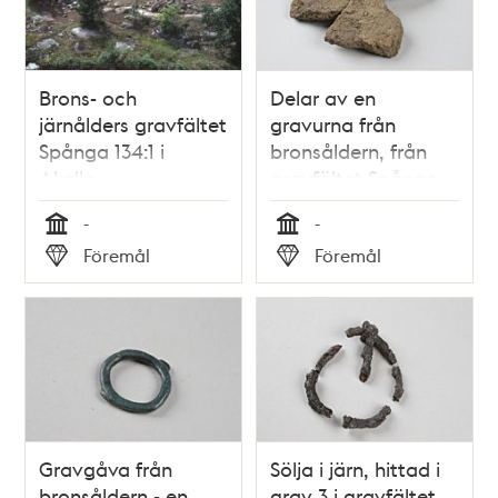
teman
Brons- och
Delar av en
järnålders gravfältet
gravurna från
Spånga 134:1 i
bronsåldern, från
Akalla.
gravfältet Spånga
134:1 i Akalla.
-
-
Tid
Tid
Föremål
Föremål
Typ
Typ
Gravgåva från
Sölja i järn, hittad i
bronsåldern - en
grav 3 i gravfältet