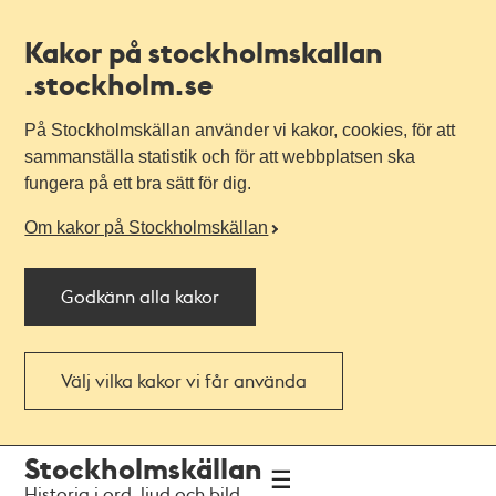
Kakor på stockholmskallan
.stockholm.se
På Stockholmskällan använder vi kakor, cookies, för att
sammanställa statistik och för att webbplatsen ska
fungera på ett bra sätt för dig.
Om kakor på Stockholmskällan
Godkänn alla kakor
Välj vilka kakor vi får använda
Till
Till
Stockholmskällan
navigationen
huvudinnehållet
Historia i ord, ljud och bild