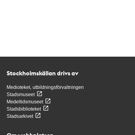
Kontakt
Stockholmskällan
Stockholmskällan drivs av
Medioteket, utbildningsförvaltningen
Stadsmuseet
Medeltidsmuseet
Stadsbiblioteket
Stadsarkivet