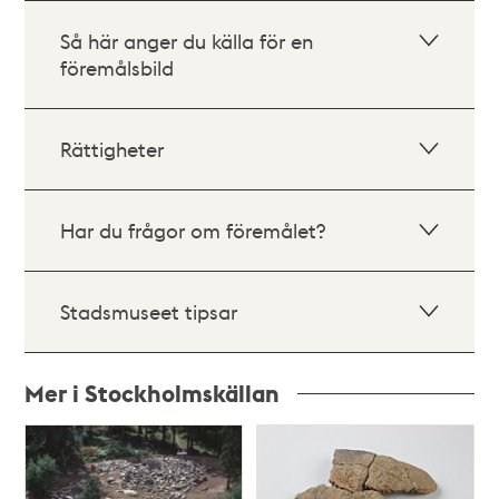
Så här anger du källa för en
föremålsbild
Rättigheter
Har du frågor om föremålet?
Stadsmuseet tipsar
Mer i Stockholmskällan
Relaterade
poster
och