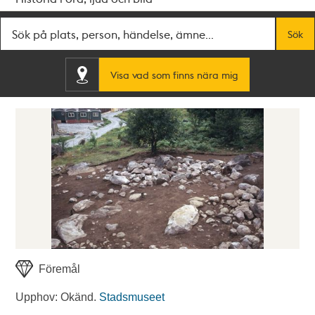
Fritextsök
Sök
Visa vad som finns nära mig
Föremål
Upphov: Okänd.
Stadsmuseet