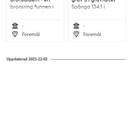
bronsring funnen i
Spånga 134:1 i
en urngrav på
Akalla.
gravfältet Spånga
-
-
134:1 i Akalla.
Tid
Tid
Föremål
Föremål
Typ
Typ
Uppdaterad
2021-12-02