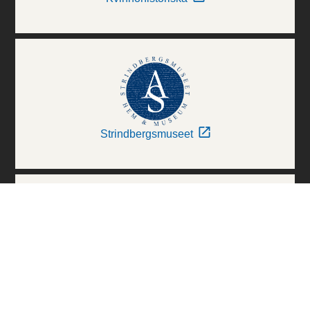
Strindbergsmuseet
Thielska Galleriet