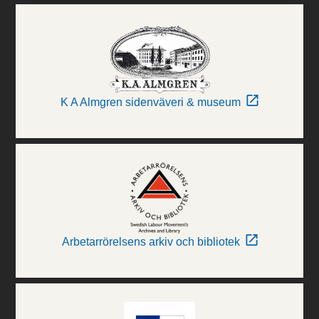
K A Almgren sidenväveri & museum
Arbetarrörelsens arkiv och bibliotek