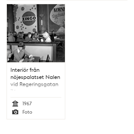
Interiör från
nöjespalatset Nalen
vid Regeringsgatan
74
1967
Tid
Foto
Typ