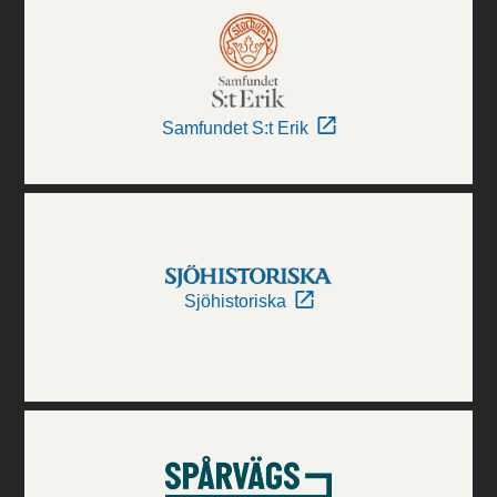
Samfundet S:t Erik
Sjöhistoriska