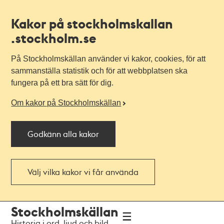
Kakor på stockholmskallan
.stockholm.se
På Stockholmskällan använder vi kakor, cookies, för att
sammanställa statistik och för att webbplatsen ska
fungera på ett bra sätt för dig.
Om kakor på Stockholmskällan
Godkänn alla kakor
Välj vilka kakor vi får använda
Till
Till
Stockholmskällan
navigationen
huvudinnehållet
Historia i ord, ljud och bild