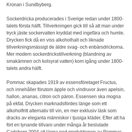
Kronan i Sundbyberg.
Sockerdricka producerades i Sverige redan under 1800-
talets första hälft. Tillverkningen gick till så att man under
tryck jäste sockervatten kryddat med ingefära och humle.
Drycken fick då en viss alkoholhalt och liknade
tillverkningsmässigt de äldre svag- och enbärsdrickorna.
Mer modern sockerdrickstillverkning (blandning av
smakämnen och kolsyrat vatten) kom igång under 1800-
talets andra hälft.
Pommac skapades 1919 av essensföretaget Fructus,
och innehåller förutom äpple och vindruvor även apelsin,
hallon, ananas, citron och päron. Essensen ska mogna
på ekfat. Drycken marknadsfördes länge som ett
alkoholfritt alternativ till vin, en mer exklusiv läsk som
dracks av eleganta människor i tjusiga kläder. Efter att ha
fört en tynande tillvaro under många år beslutade
Carlsberg 2004 att lägga ned produktionen av Pommac.