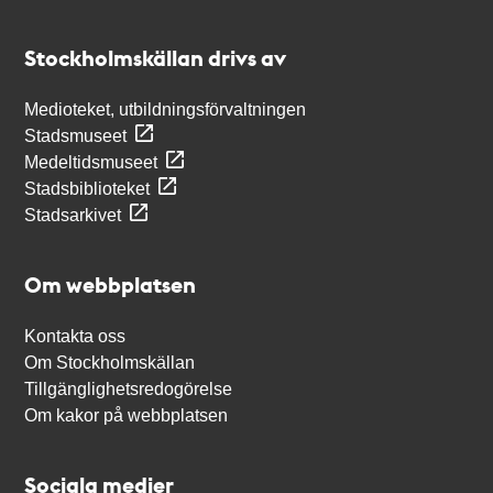
Kontakt
Stockholmskällan
Stockholmskällan drivs av
Medioteket, utbildningsförvaltningen
Stadsmuseet
Medeltidsmuseet
Stadsbiblioteket
Stadsarkivet
Om webbplatsen
Kontakta oss
Om Stockholmskällan
Tillgänglighetsredogörelse
Om kakor på webbplatsen
Sociala medier