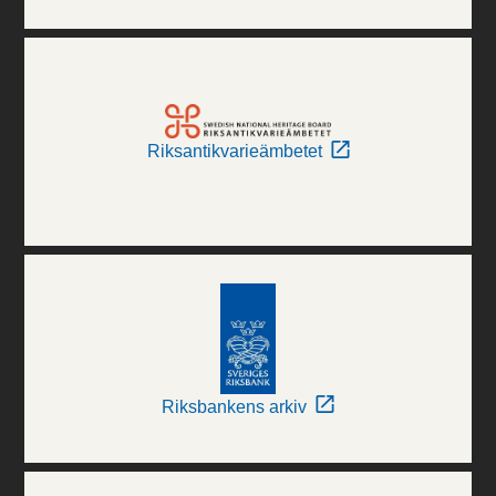
Riksantikvarieämbetet
Riksbankens arkiv