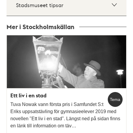
Stadsmuseet tipsar
Mer i Stockholmskällan
Relaterade
poster
och
teman
Ett liv i en stad
Tema
Tuva Nowak vann första pris i Samfundet S:t
Eriks uppsatstävling för gymnasieelever 2019 med
novellen "Ett liv i en stad". Längst ned på sidan finns
en länk till information om täv…