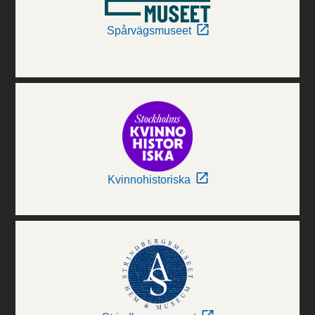
Spårvägsmuseet
Kvinnohistoriska