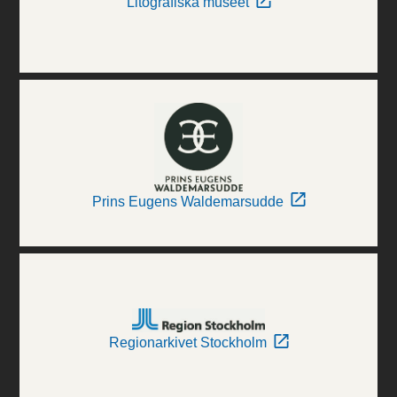
Litografiska museet
Prins Eugens Waldemarsudde
Regionarkivet Stockholm