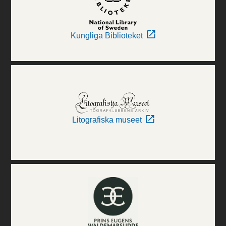
Kungliga Biblioteket
Litografiska museet