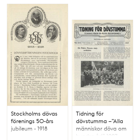
Stockholms dövas
Tidning för
förenings 50-års
dövstumma –”Alla
jubileum - 1918
människor döva om
hundra år!” 1927