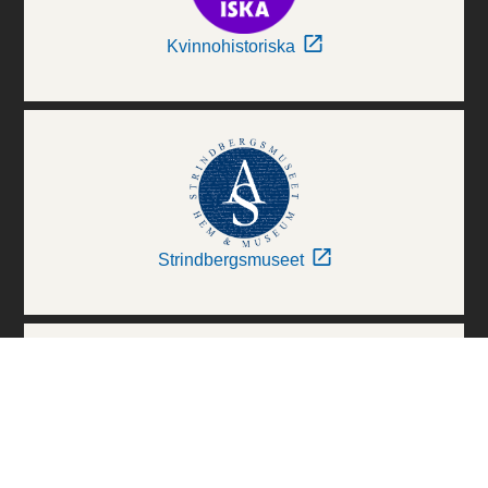
Kvinnohistoriska
Strindbergsmuseet
Thielska Galleriet