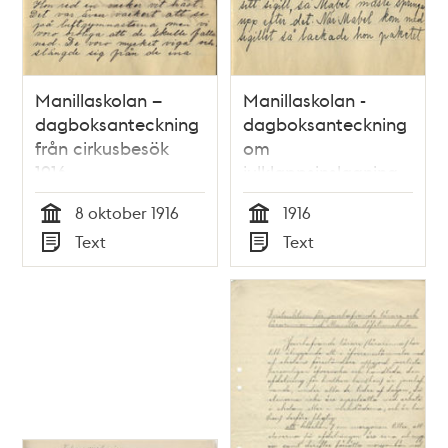
Manillaskolan –
Manillaskolan -
dagboksanteckning
dagboksanteckning
från cirkusbesök
om
1916
julklappsinslagning
1916
8 oktober 1916
1916
Tid
Tid
Text
Text
Typ
Typ