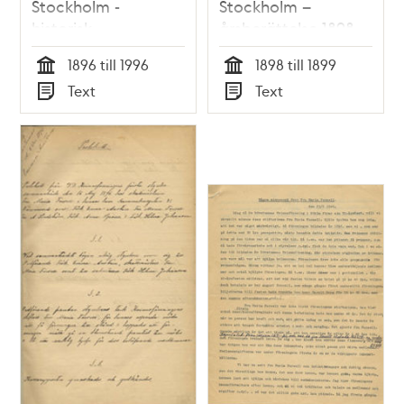
Stockholm -
Stockholm –
historisk
årsberättelse 1898 -
sammanställning till
1899
1896 till 1996
1898 till 1899
100 års jubileum
Tid
Tid
Text
Text
1996
Typ
Typ