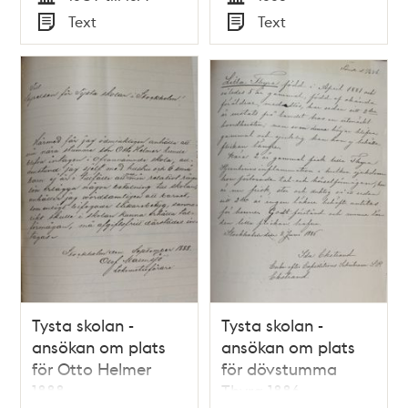
Tid
Tid
Text
Text
Typ
Typ
Tysta skolan -
Tysta skolan -
ansökan om plats
ansökan om plats
för Otto Helmer
för dövstumma
1888
Thyra 1886