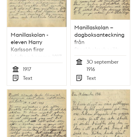
Manillaskolan –
Manillaskolan -
dagboksanteckning
eleven Harry
från
Karlsson firar
Stockholmsbesök
julafton hemma 1917
1916
30 september
Tid
1917
1916
Tid
Text
Text
Typ
Typ