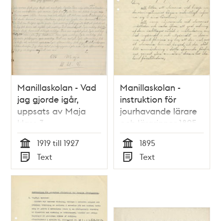
Manillaskolan - Vad
Manillaskolan -
jag gjorde igår,
instruktion för
uppsats av Maja
jourhavande lärare
klass 3
och lärarinnor 1895
1919 till 1927
1895
Tid
Tid
Text
Text
Typ
Typ