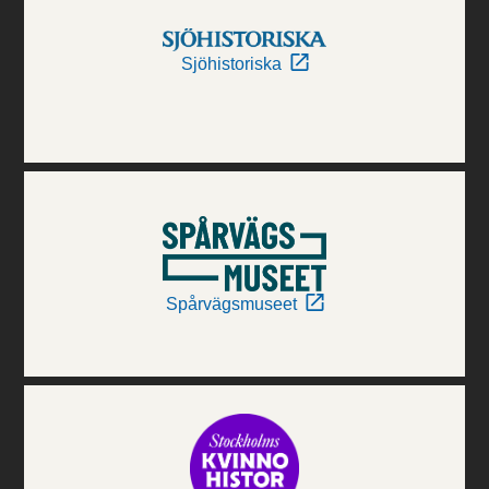
Sjöhistoriska
Spårvägsmuseet