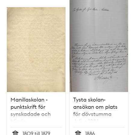
Manillaskolan -
Tysta skolan-
punktskrift för
ansökan om plats
synskadade och
för dövstumma
blinda
Julius 1886
1809 till 1879
1886