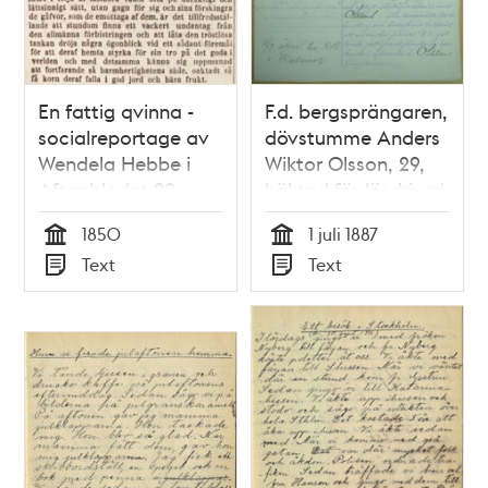
En fattig qvinna -
F.d. bergsprängaren,
socialreportage av
dövstumme Anders
Wendela Hebbe i
Wiktor Olsson, 29,
Aftonbladet 22
häktad för lösdriveri
februari 1850
den 1 juli 1887 -
1850
1 juli 1887
polisförhör
Tid
Tid
Text
Text
Typ
Typ