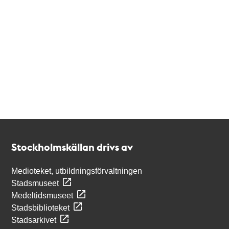
Kontakt
Stockholmskällan
Stockholmskällan drivs av
Medioteket, utbildningsförvaltningen
Stadsmuseet
Medeltidsmuseet
Stadsbiblioteket
Stadsarkivet