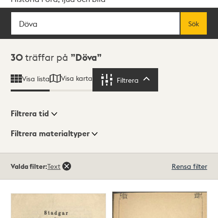
Sök
Fritextsök
Sök
Sökresultat
30
träffar på
Döva
Visa karta
Visa lista
Filtrera
Filtrera
Filtrera tid
Filtrera materialtyper
Visningsläge
Totalt
Valda filter:
Text
Rensa filter
30
träffar
Lista
Karta