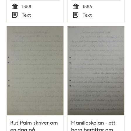
1888
1886
Tid
Tid
Text
Text
Typ
Typ
Rut Palm skriver om
Manillaskolan - ett
en dag på
barn berättar om