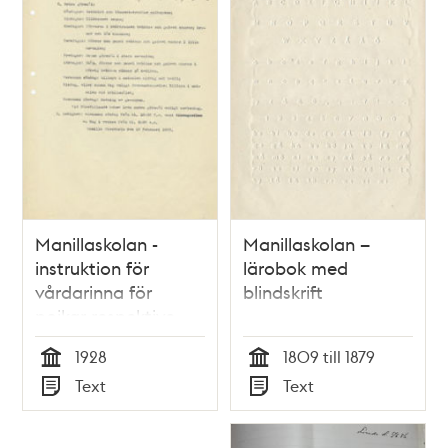
Manillaskolan -
Manillaskolan –
instruktion för
lärobok med
vårdarinna för
blindskrift
pojkar respektive
flickor 1928
1928
1809 till 1879
Tid
Tid
Text
Text
Typ
Typ