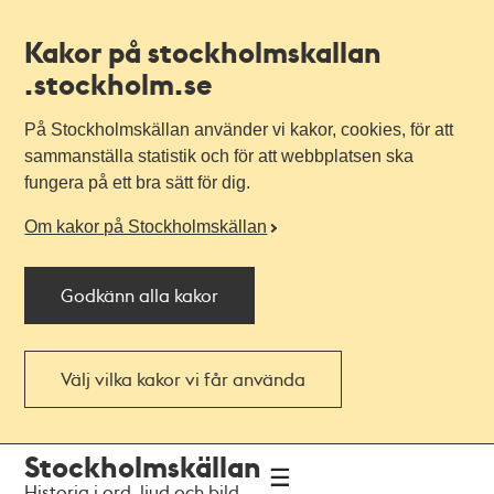
Kakor på stockholmskallan
.stockholm.se
På Stockholmskällan använder vi kakor, cookies, för att
sammanställa statistik och för att webbplatsen ska
fungera på ett bra sätt för dig.
Om kakor på Stockholmskällan
Godkänn alla kakor
Välj vilka kakor vi får använda
Till
Till
Stockholmskällan
navigationen
huvudinnehållet
Historia i ord, ljud och bild