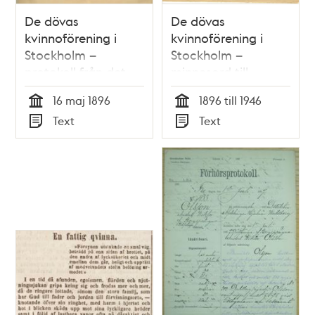
De dövas
De dövas
kvinnoförening i
kvinnoförening i
Stockholm –
Stockholm –
protokoll från det
minnesord till
första styrelsemötet
föreningens
16 maj 1896
1896 till 1946
1896
grundare Maria
Tid
Tid
Text
Text
Forsell 1946
Typ
Typ