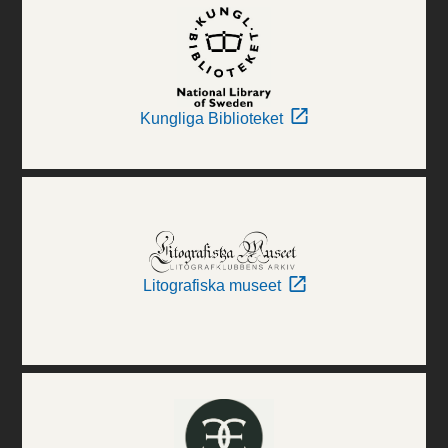
Kungliga Biblioteket
Litografiska museet