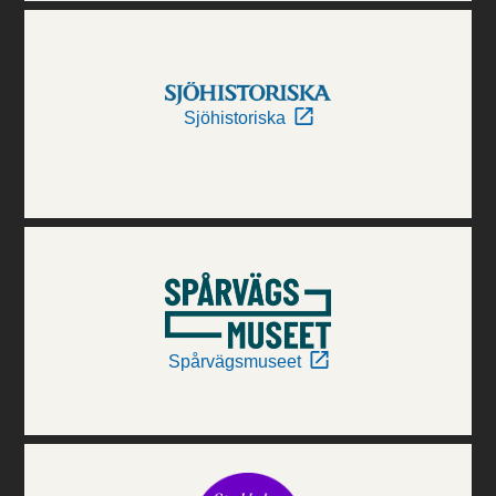
Sjöhistoriska
Spårvägsmuseet