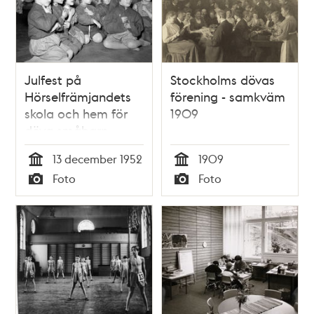
Julfest på
Stockholms dövas
Hörselfrämjandets
förening - samkväm
skola och hem för
1909
döva småbarn
13 december 1952
1909
Tid
Tid
Foto
Foto
Typ
Typ