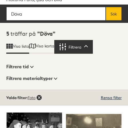
Sök
Fritextsök
Sök
Sökresultat
5
träffar på
Döva
Visa karta
Visa lista
Filtrera
Filtrera
Filtrera tid
Filtrera materialtyper
Visningsläge
Totalt
Valda filter:
Foto
Rensa filter
5
träffar
Lista
Karta