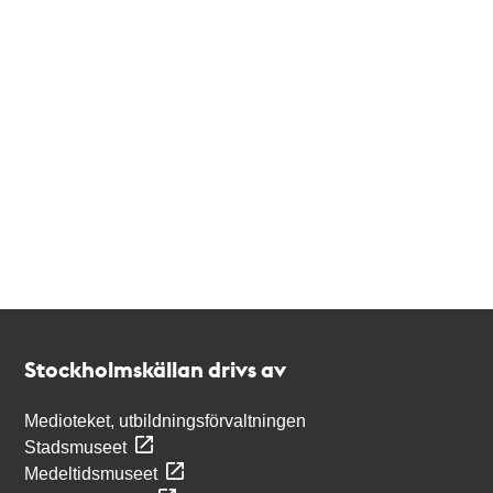
Kontakt
Stockholmskällan
Stockholmskällan drivs av
Medioteket, utbildningsförvaltningen
Stadsmuseet
Medeltidsmuseet