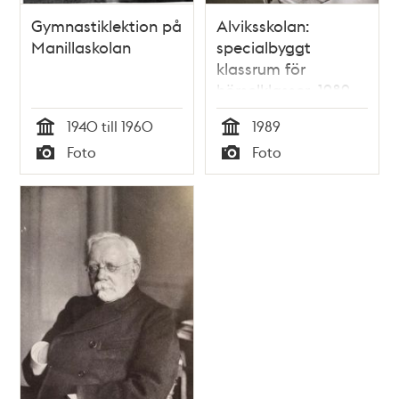
Gymnastiklektion på
Alviksskolan:
Manillaskolan
specialbyggt
klassrum för
hörselklasser, 1989
1940 till 1960
1989
Tid
Tid
Foto
Foto
Typ
Typ