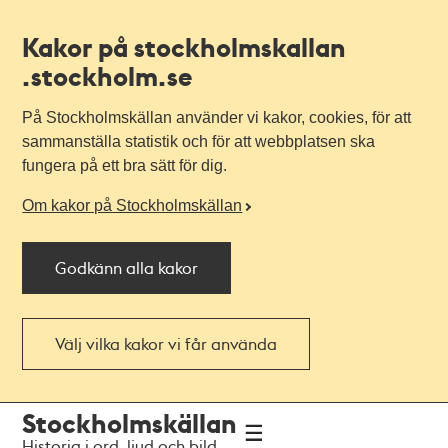
Kakor på stockholmskallan
.stockholm.se
På Stockholmskällan använder vi kakor, cookies, för att
sammanställa statistik och för att webbplatsen ska
fungera på ett bra sätt för dig.
Om kakor på Stockholmskällan
Godkänn alla kakor
Välj vilka kakor vi får använda
Till
Till
Stockholmskällan
navigationen
huvudinnehållet
Historia i ord, ljud och bild