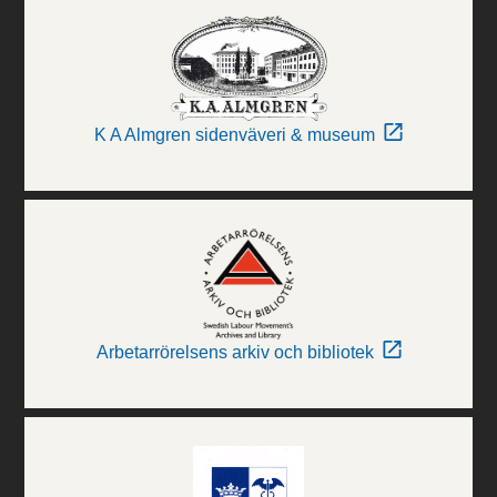
K A Almgren sidenväveri & museum
Arbetarrörelsens arkiv och bibliotek