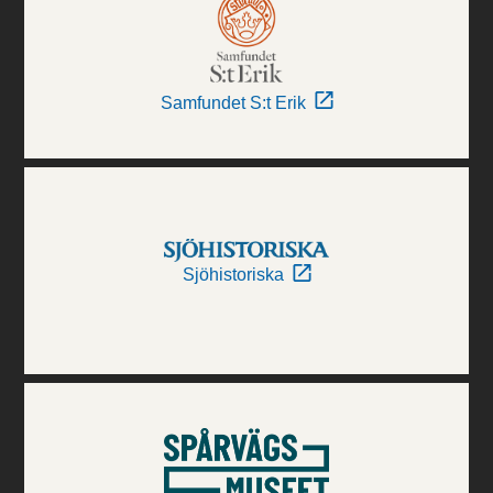
Samfundet S:t Erik
Sjöhistoriska