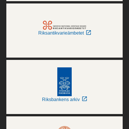
Riksantikvarieämbetet
Riksbankens arkiv