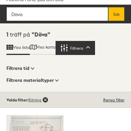
Sök
Fritextsök
Sök
Sökresultat
1
träff på
Döva
Visa karta
Visa lista
Filtrera
Filtrera
Filtrera tid
Filtrera materialtyper
Visningsläge
Totalt
Valda filter:
Ritning
Rensa filter
1
träffar
Lista
Karta