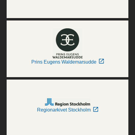
Prins Eugens Waldemarsudde
Regionarkivet Stockholm