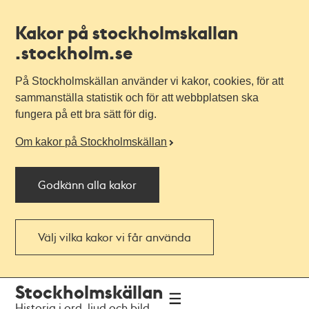
Kakor på stockholmskallan
.stockholm.se
På Stockholmskällan använder vi kakor, cookies, för att
sammanställa statistik och för att webbplatsen ska
fungera på ett bra sätt för dig.
Om kakor på Stockholmskällan
Godkänn alla kakor
Välj vilka kakor vi får använda
Till
Till
Stockholmskällan
navigationen
huvudinnehållet
Historia i ord, ljud och bild