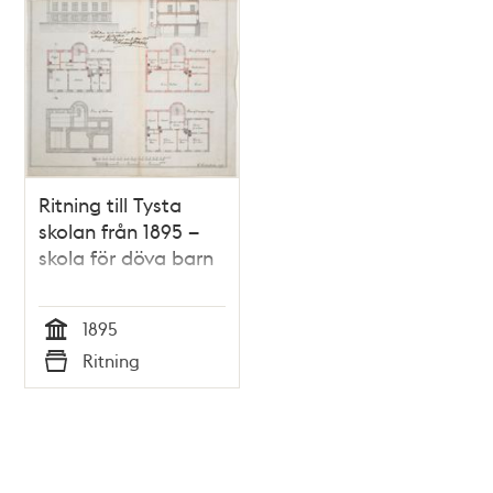
Ritning till Tysta
skolan från 1895 –
skola för döva barn
1895
Tid
Ritning
Typ