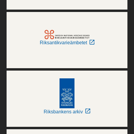
Riksantikvarieämbetet
Riksbankens arkiv