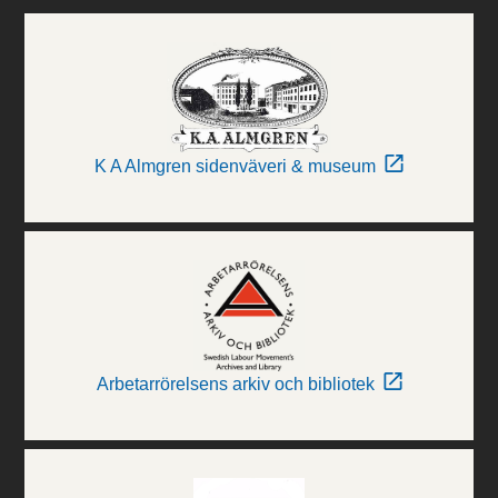
K A Almgren sidenväveri & museum
Arbetarrörelsens arkiv och bibliotek