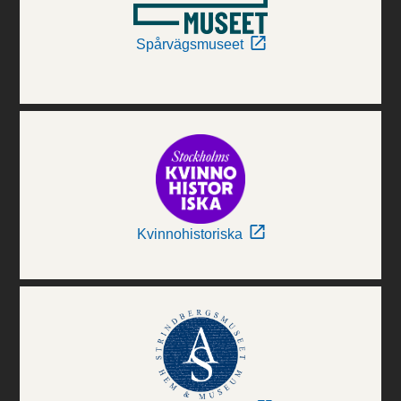
Spårvägsmuseet
Kvinnohistoriska