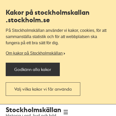
Kakor på stockholmskallan
.stockholm.se
På Stockholmskällan använder vi kakor, cookies, för att
sammanställa statistik och för att webbplatsen ska
fungera på ett bra sätt för dig.
Om kakor på Stockholmskällan
Godkänn alla kakor
Välj vilka kakor vi får använda
Till
Till
Stockholmskällan
navigationen
huvudinnehållet
Historia i ord, ljud och bild