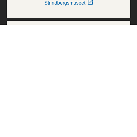
Strindbergsmuseet
Thielska Galleriet
Världskulturmuseerna