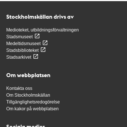
Kontakt
Stockholmskällan
Stockholmskällan drivs av
Medioteket, utbildningsförvaltningen
Stadsmuseet
Medeltidsmuseet
Stadsbiblioteket
Stadsarkivet
Om webbplatsen
Kontakta oss
Om Stockholmskällan
Tillgänglighetsredogörelse
Om kakor på webbplatsen
Sociala medier