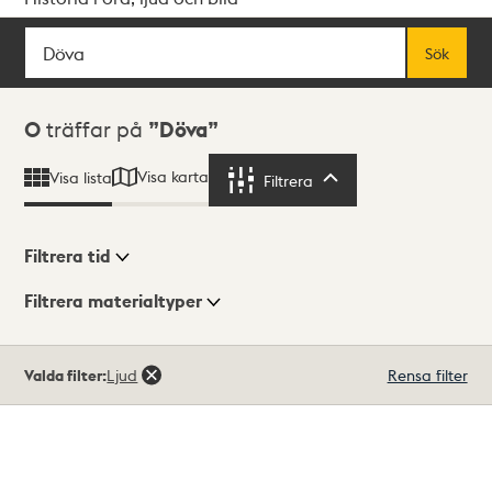
Sök
Fritextsök
Sök
Sökresultat
0
träffar på
Döva
Visa karta
Visa lista
Filtrera
Filtrera
Filtrera tid
Filtrera materialtyper
Visningsläge
Totalt
Valda filter:
Ljud
Rensa filter
0
träffar
Lista
Karta