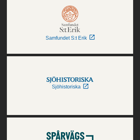
Samfundet S:t Erik
Sjöhistoriska