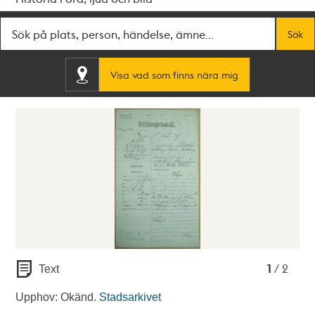
Fritextsök
Sök
Visa vad som finns nära mig
1
2
1
/ 2
Text
Upphov: Okänd.
Stadsarkivet