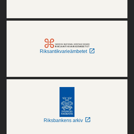
Riksantikvarieämbetet
Riksbankens arkiv