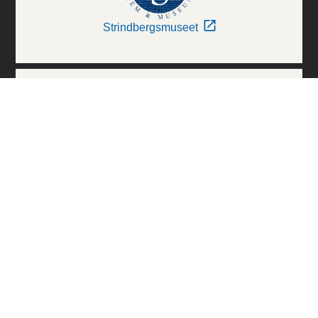
Strindbergsmuseet
Thielska Galleriet
Världskulturmuseerna