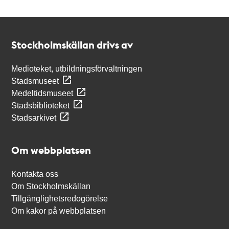
Kontakt
Stockholmskällan
Stockholmskällan drivs av
Medioteket, utbildningsförvaltningen
Stadsmuseet
Medeltidsmuseet
Stadsbiblioteket
Stadsarkivet
Om webbplatsen
Kontakta oss
Om Stockholmskällan
Tillgänglighetsredogörelse
Om kakor på webbplatsen