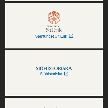
Samfundet S:t Erik
Sjöhistoriska