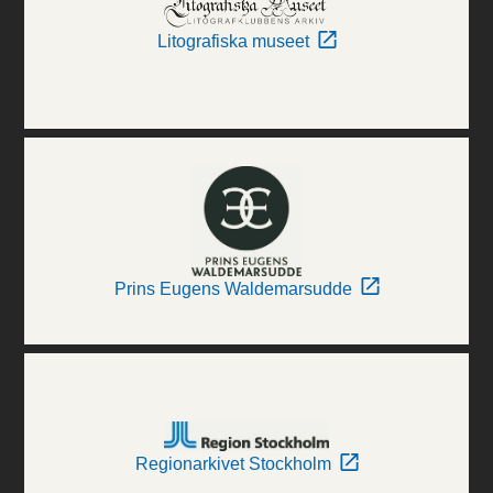
Litografiska museet
Prins Eugens Waldemarsudde
Regionarkivet Stockholm