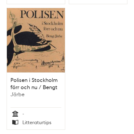
Typ
Typ
Polisen i Stockholm
förr och nu / Bengt
Järbe
-
Tid
Litteraturtips
Typ