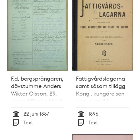
F.d. bergsprängaren,
Fattigvårdslagarna
dövstumme Anders
samt såsom tillägg
Wiktor Olsson, 29,
Kongl. kungörelsen
varnad för lösdriveri
ang. skatt för
den 22 juni 1887 -
hundar
22 juni 1887
1896
polisförhör
Tid
Tid
Text
Text
Typ
Typ