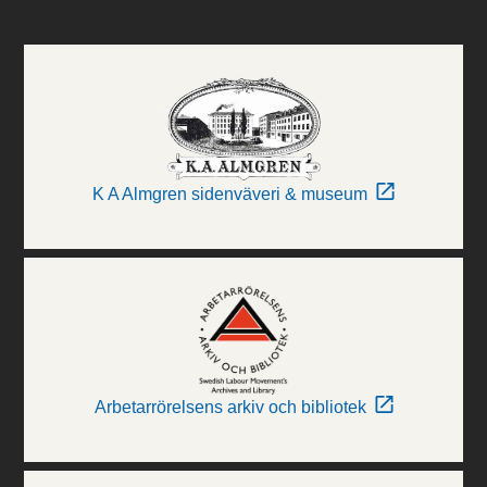
K A Almgren sidenväveri & museum
Arbetarrörelsens arkiv och bibliotek