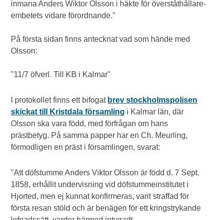
inmana Anders Wiktor Olsson i häkte för överståthållare-
embetets vidare förordnande."
På första sidan finns antecknat vad som hände med
Olsson:
"11/7 öfverl. Till KB i Kalmar"
I protokollet finns ett bifogat
brev stockholmspolisen
skickat till Kristdala församling
i Kalmar län, där
Olsson ska vara född, med förfrågan om hans
prästbetyg. På samma papper har en Ch. Meurling,
förmodligen en präst i församlingen, svarat:
"Att döfstumme Anders Viktor Olsson är född d. 7 Sept.
1858, erhållit undervisning vid döfstummeinstitutet i
Hjorted, men ej kunnat konfirmeras, varit straffad för
första resan stöld och är benägen för ett kringstrykande
lefnadssätt, varder härmed intygadt.