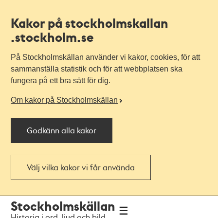
Kakor på stockholmskallan
.stockholm.se
På Stockholmskällan använder vi kakor, cookies, för att
sammanställa statistik och för att webbplatsen ska
fungera på ett bra sätt för dig.
Om kakor på Stockholmskällan
Godkänn alla kakor
Välj vilka kakor vi får använda
Till
Till
Stockholmskällan
navigationen
huvudinnehållet
Historia i ord, ljud och bild