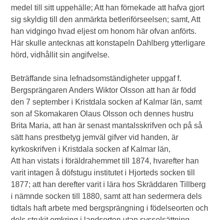
medel till sitt uppehälle; Att han förnekade att hafva gjort
sig skyldig till den anmärkta betleriförseelsen; samt, Att
han vidgingo hvad eljest om honom här ofvan anförts.
Här skulle antecknas att konstapeln Dahlberg ytterligare
hörd, vidhållit sin angifvelse.
Beträffande sina lefnadsomständigheter uppgaf f.
Bergsprängaren Anders Wiktor Olsson att han är född
den 7 september i Kristdala socken af Kalmar län, samt
son af Skomakaren Olaus Olsson och dennes hustru
Brita Maria, att han är senast mantalsskrifven och på så
sätt hans prestbetyg jemväl gifver vid handen, är
kyrkoskrifven i Kristdala socken af Kalmar län,
Att han vistats i föräldrahemmet till 1874, hvarefter han
varit intagen å döfstugu institutet i Hjorteds socken till
1877; att han derefter varit i lära hos Skräddaren Tillberg
i nämnde socken till 1880, samt att han sedermera dels
tidtals haft arbete med bergsprängning i födelseorten och
dels strukit omkring i landsorten utan sysselsättning,