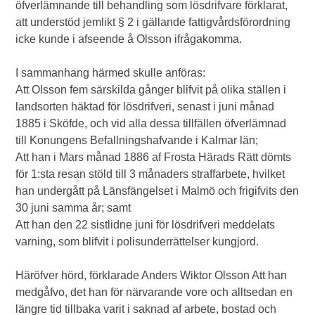
öfverlämnande till behandling som lösdrifvare förklarat,
att understöd jemlikt § 2 i gällande fattigvårdsförordning
icke kunde i afseende å Olsson ifrågakomma.
I sammanhang härmed skulle anföras:
Att Olsson fem särskilda gånger blifvit på olika ställen i
landsorten häktad för lösdrifveri, senast i juni månad
1885 i Sköfde, och vid alla dessa tillfällen öfverlämnad
till Konungens Befallningshafvande i Kalmar län;
Att han i Mars månad 1886 af Frosta Härads Rätt dömts
för 1:sta resan stöld till 3 månaders straffarbete, hvilket
han undergått på Länsfängelset i Malmö och frigifvits den
30 juni samma år; samt
Att han den 22 sistlidne juni för lösdrifveri meddelats
varning, som blifvit i polisunderrättelser kungjord.
Häröfver hörd, förklarade Anders Wiktor Olsson Att han
medgåfvo, det han för närvarande vore och alltsedan en
längre tid tillbaka varit i saknad af arbete, bostad och