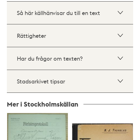
Så här källhänvisar du till en text
Rättigheter
Har du frågor om texten?
Stadsarkivet tipsar
Mer i Stockholmskällan
Relaterade
poster
och
teman