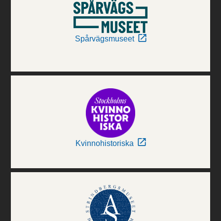
Spårvägsmuseet
Kvinnohistoriska