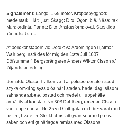
Signalement:
Längd: 1,68 meter. Kroppsbyggnad:
medelstark. Hår: ljust. Skägg: Dito. Ögon: blå. Näsa: rak.
Mun: ordinär. Panna: Dito. Ansigtsform: oval. Särskilda
kännetecken: -
Af poliskonstapeln vid Detektiva Afdelningen Hjalmar
Wahlberg instäldes för mig den 1:sta Juli 1887
Döfstumme f. Bergsprängaren Anders Wiktor Olsson af
följande anledning:
Bemälde Olsson hvilken varit af polispersonalen sedd
stryka omkring sysslolös här i staden, hade idag, såsom
saknande arbete, bostad och medel till uppehälle
anhållits af konstap. No 303 Dahlberg, emedan Olsson
varit uppe i huset No 25 vid Göthgatan och besvärat med
betleri, hvarefter Stockholms fattigvårdsnämnd pröfvat
saken och enligt närlagde remiss med Olssons