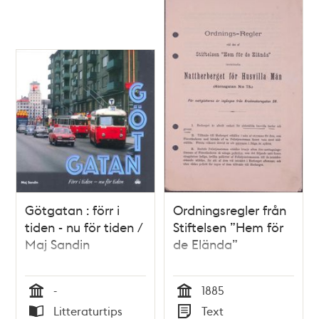
Götgatan : förr i
Ordningsregler från
tiden - nu för tiden /
Stiftelsen ”Hem för
Maj Sandin
de Elända”
-
1885
Tid
Tid
Litteraturtips
Text