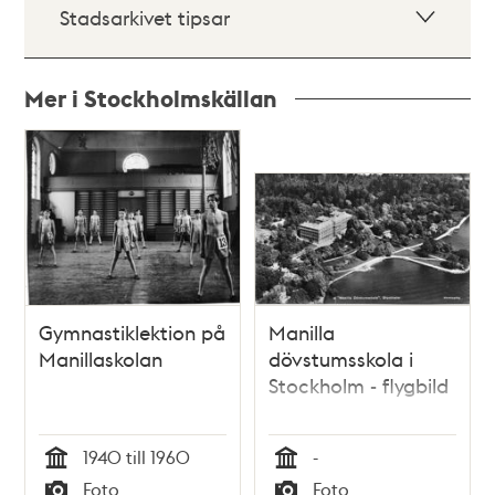
Stadsarkivet tipsar
Mer i Stockholmskällan
Relaterade
poster
och
teman
Gymnastiklektion på
Manilla
Manillaskolan
dövstumsskola i
Stockholm - flygbild
1940 till 1960
-
Tid
Tid
Foto
Foto