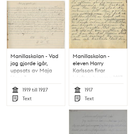
Manillaskolan - Vad
Manillaskolan -
jag gjorde igår,
eleven Harry
uppsats av Maja
Karlsson firar
klass 3
julafton hemma 1917
1919 till 1927
1917
Tid
Tid
Text
Text
Typ
Typ