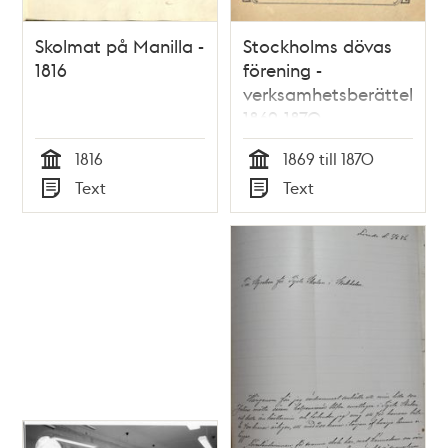
Skolmat på Manilla -
Stockholms dövas
1816
förening -
verksamhetsberättelser
1869-1870
1816
1869 till 1870
Tid
Tid
Text
Text
Typ
Typ