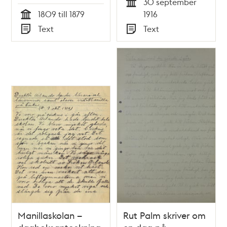
30 september
Tid
1809 till 1879
1916
Tid
Text
Text
Typ
Typ
Manillaskolan –
Rut Palm skriver om