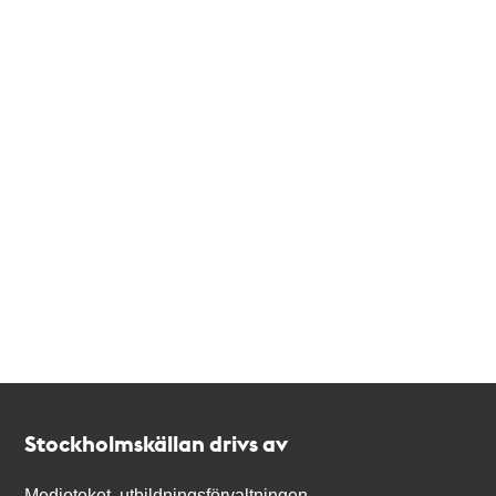
Kontakt
Stockholmskällan
Stockholmskällan drivs av
Medioteket, utbildningsförvaltningen