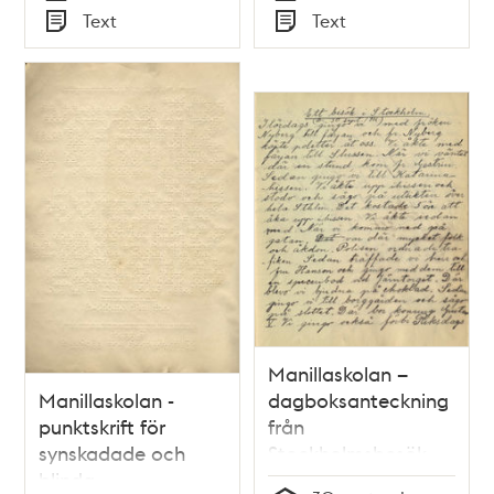
Tid
Tid
Text
Text
Typ
Typ
Manillaskolan –
Manillaskolan -
dagboksanteckning
punktskrift för
från
synskadade och
Stockholmsbesök
blinda
1916