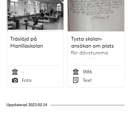
Träslöjd på
Tysta skolan-
Manillaskolan
ansökan om plats
för dövstumma
Julius 1886
-
1886
Tid
Tid
Foto
Text
Typ
Typ
Uppdaterad
2023-02-14