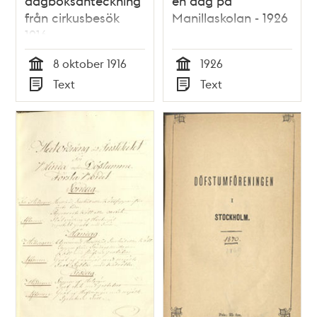
dagboksanteckning
en dag på
från cirkusbesök
Manillaskolan - 1926
1916
8 oktober 1916
1926
Tid
Tid
Text
Text
Typ
Typ