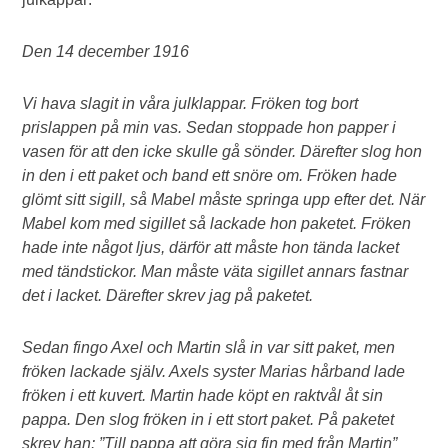
Den 14 december 1916
Vi hava slagit in våra julklappar. Fröken tog bort
prislappen på min vas. Sedan stoppade hon papper i
vasen för att den icke skulle gå sönder. Därefter slog hon
in den i ett paket och band ett snöre om. Fröken hade
glömt sitt sigill, så Mabel måste springa upp efter det. När
Mabel kom med sigillet så lackade hon paketet. Fröken
hade inte något ljus, därför att måste hon tända lacket
med tändstickor. Man måste väta sigillet annars fastnar
det i lacket. Därefter skrev jag på paketet.
Sedan fingo Axel och Martin slå in var sitt paket, men
fröken lackade själv. Axels syster
Marias hårband lade
fröken i ett kuvert. Martin hade köpt en raktvål åt sin
pappa. Den slog fröken in i ett stort paket. På paketet
skrev han: ”Till pappa att göra sig fin med från Martin”