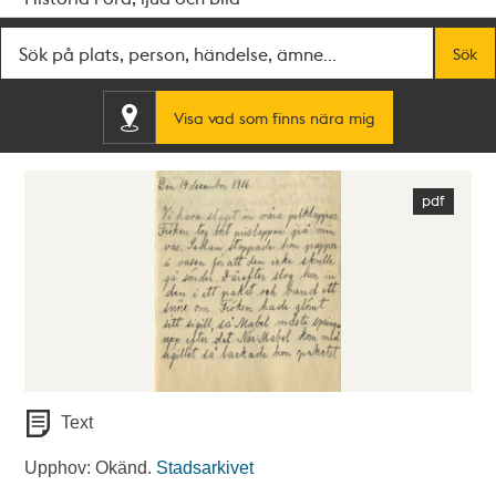
Fritextsök
Sök
Visa vad som finns nära mig
Text
Upphov: Okänd.
Stadsarkivet