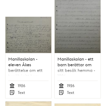
Manillaskolan -
Manillaskolan - ett
eleven Åkes
barn berättar om
berättelse om ett
sitt besök hemma -
besök i sitt hem
1926
1926
1926
1926
Tid
Tid
Text
Text
Typ
Typ