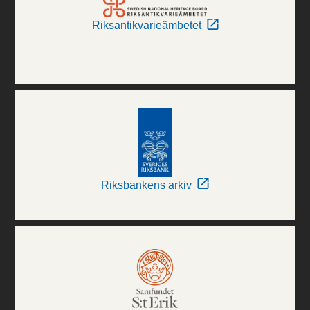
Riksantikvarieämbetet
Riksbankens arkiv