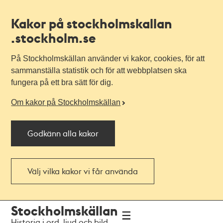
Kakor på stockholmskallan
.stockholm.se
På Stockholmskällan använder vi kakor, cookies, för att
sammanställa statistik och för att webbplatsen ska
fungera på ett bra sätt för dig.
Om kakor på Stockholmskällan
Godkänn alla kakor
Välj vilka kakor vi får använda
Till
Till
Stockholmskällan
navigationen
huvudinnehållet
Historia i ord, ljud och bild