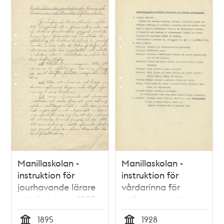
Manillaskolan -
Manillaskolan -
instruktion för
instruktion för
jourhavande lärare
vårdarinna för
och lärarinnor 1895
pojkar respektive
flickor 1928
1895
1928