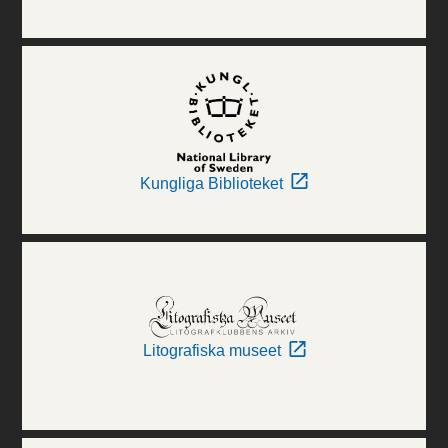
Kungliga Biblioteket
Litografiska museet