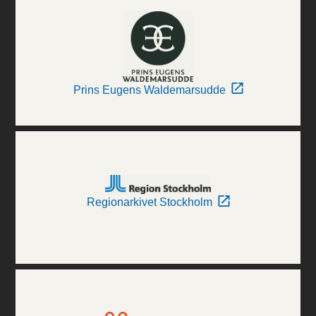
Prins Eugens Waldemarsudde
Regionarkivet Stockholm