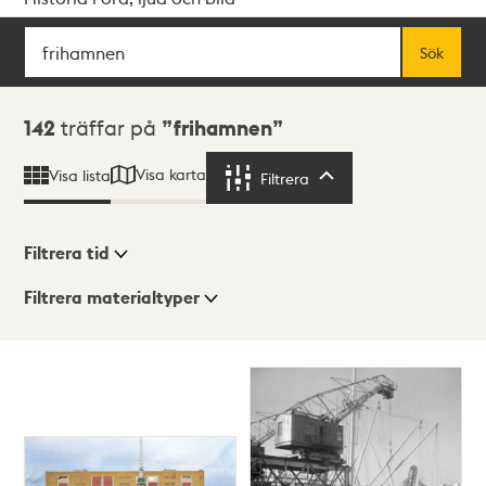
Sök
Fritextsök
Sök
Sökresultat
142
träffar på
frihamnen
Visa karta
Visa lista
Filtrera
Filtrera
Filtrera tid
Filtrera materialtyper
Visningsläge
Totalt
142
träffar
Lista
Karta