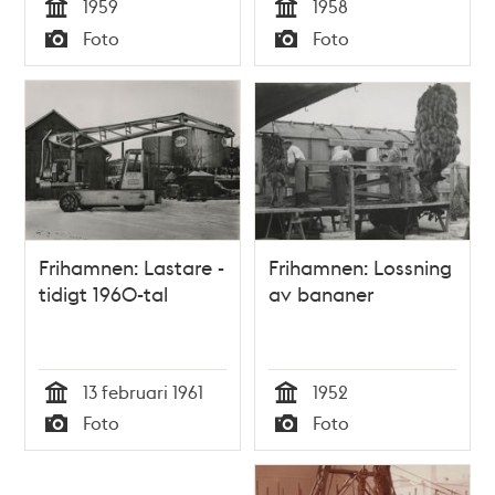
1959
1958
Tid
Tid
Foto
Foto
Typ
Typ
Frihamnen: Lastare -
Frihamnen: Lossning
tidigt 1960-tal
av bananer
13 februari 1961
1952
Tid
Tid
Foto
Foto
Typ
Typ