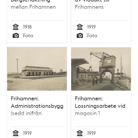
mellan Frihamnen
Frihamnens
och Lindarängen.
bangård.
Lokomotivkranar i
1918
1919
arbete.
Tid
Tid
Foto
Foto
Typ
Typ
Frihamnen:
Frihamnen:
Administrationsbyggnaden
Lossningsarbete vid
(sedd inifrån
magasin 1
hamnen)
1919
1919