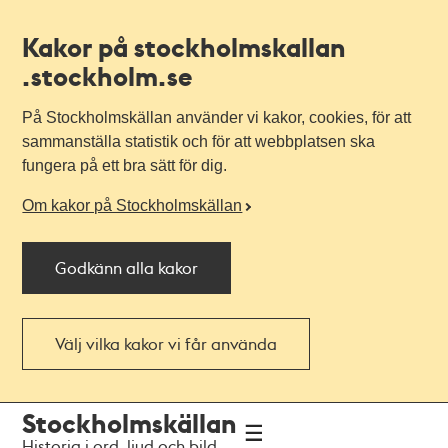
Kakor på stockholmskallan
.stockholm.se
På Stockholmskällan använder vi kakor, cookies, för att
sammanställa statistik och för att webbplatsen ska
fungera på ett bra sätt för dig.
Om kakor på Stockholmskällan
Godkänn alla kakor
Välj vilka kakor vi får använda
Till
Till
Stockholmskällan
navigationen
huvudinnehållet
Historia i ord, ljud och bild