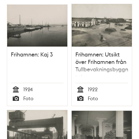
Frihamnen: Kaj 3
Frihamnen: Utsikt
över Frihamnen från
Tullbevakningsbyggnade
tak.
1924
1922
Tid
Tid
Foto
Foto
Typ
Typ