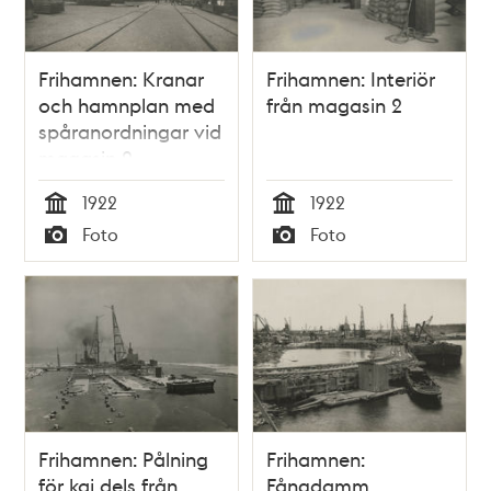
Frihamnen: Kranar
Frihamnen: Interiör
och hamnplan med
från magasin 2
spåranordningar vid
magasin 2
1922
1922
Tid
Tid
Foto
Foto
Typ
Typ
Frihamnen: Pålning
Frihamnen:
för kaj dels från
Fångdamm