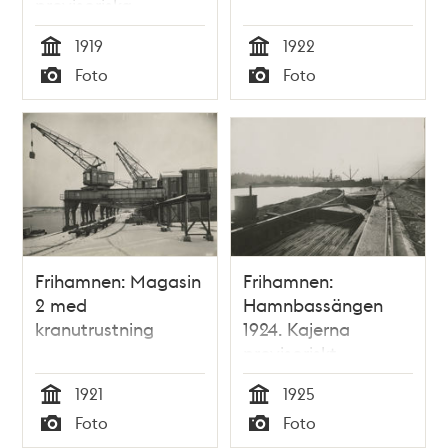
provisoriska
Frihamnen den 10
1919
1922
oktober 1919
Tid
Tid
Foto
Foto
Typ
Typ
Frihamnen: Magasin
Frihamnen:
2 med
Hamnbassängen
kranutrustning
1924. Kajerna
provisoriskt
upplåtna för export
1921
1925
av props
Tid
Tid
Foto
Foto
Typ
Typ