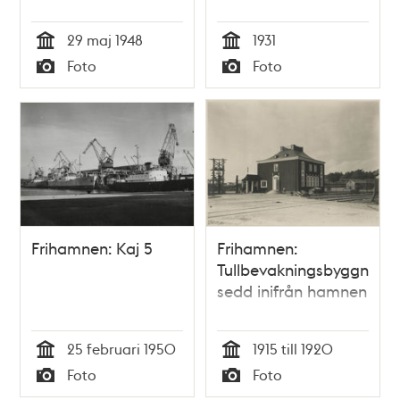
29 maj 1948
1931
Tid
Tid
Foto
Foto
Typ
Typ
Frihamnen: Kaj 5
Frihamnen:
Tullbevakningsbyggnade
sedd inifrån hamnen
25 februari 1950
1915 till 1920
Tid
Tid
Foto
Foto
Typ
Typ