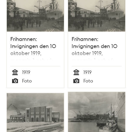
Frihamnen:
Frihamnen:
Invigningen den 10
Invigningen den 10
oktober 1919,
oktober 1919,
magasin 1 och s/s
magasin 1 och s/s
Annie Johnson.
Annie Johnson.
1919
1919
Invigningspaviljongen
Invigningspaviljongen
Tid
Tid
Foto
Foto
till vänster.
till vänster.
Typ
Typ