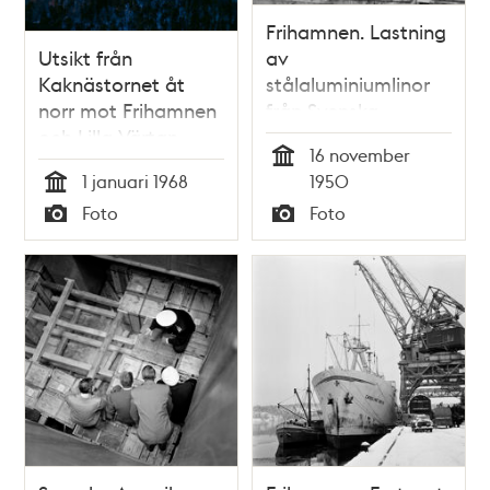
Frihamnen. Lastning
Utsikt från
av
Kaknästornet åt
stålaluminiumlinor
norr mot Frihamnen
från Svenska
och Lilla Värtan
Metallverken
16 november
Tid
1 januari 1968
1950
Tid
Foto
Foto
Typ
Typ