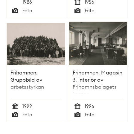
Tid
1926
1926
2
Tid
Foto
Foto
Typ
Typ
Frihamnen:
Frihamnen: Magasin
Gruppbild av
3, interiör av
arbetsstyrkan
Frihamnsbolagets
kontor
1922
1926
Tid
Tid
Foto
Foto
Typ
Typ