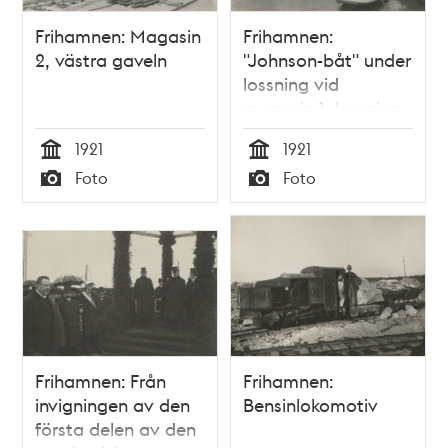
Frihamnen: Magasin
Frihamnen:
2, västra gaveln
"Johnson-båt" under
lossning vid
magasin 1, lossning
utsides till
1921
1921
Finlandsbåt. I
Tid
Tid
Foto
Foto
bakgrunden
Typ
Typ
Magasin 2.
Frihamnen: Från
Frihamnen:
invigningen av den
Bensinlokomotiv
första delen av den