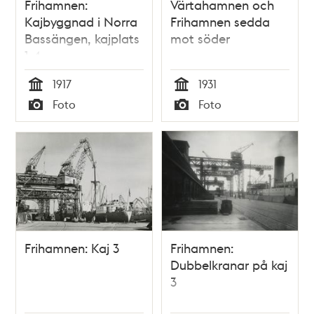
Frihamnen:
Värtahamnen och
Kajbyggnad i Norra
Frihamnen sedda
Bassängen, kajplats
mot söder
1-4
1917
1931
Tid
Tid
Foto
Foto
Typ
Typ
Frihamnen: Kaj 3
Frihamnen:
Dubbelkranar på kaj
3