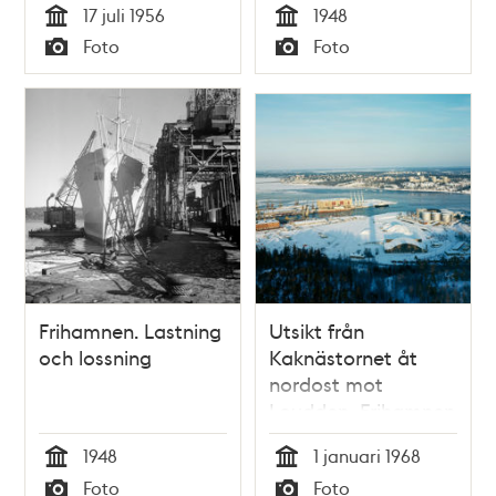
17 juli 1956
1948
Tid
Tid
Foto
Foto
Typ
Typ
Frihamnen. Lastning
Utsikt från
och lossning
Kaknästornet åt
nordost mot
Loudden, Frihamnen
och Lidingö
1948
1 januari 1968
Tid
Tid
Foto
Foto