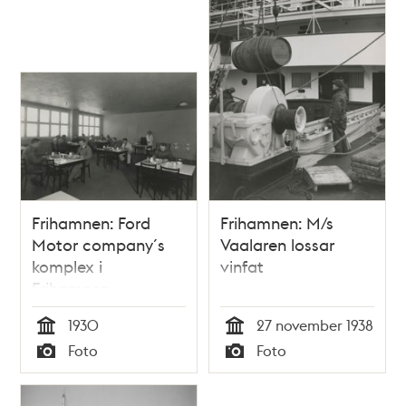
Frihamnen: Ford
Frihamnen: M/s
Motor company´s
Vaalaren lossar
komplex i
vinfat
Frihamnen,
lunchrummet
1930
27 november 1938
Tid
Tid
Foto
Foto
Typ
Typ