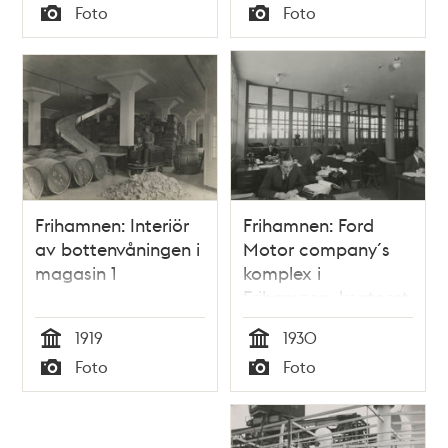
Tid
Tid
Foto
Foto
Typ
Typ
Frihamnen: Interiör
Frihamnen: Ford
av bottenvåningen i
Motor company´s
magasin 1
komplex i
Frihamnen, kontoret
1919
1930
Tid
Tid
Foto
Foto
Typ
Typ