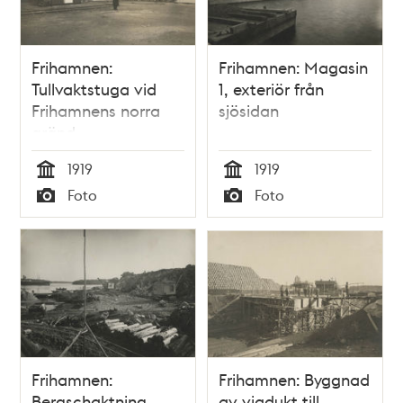
Frihamnen:
Frihamnen: Magasin
Tullvaktstuga vid
1, exteriör från
Frihamnens norra
sjösidan
gränd
1919
1919
Tid
Tid
Foto
Foto
Typ
Typ
Frihamnen:
Frihamnen: Byggnad
Bergschaktning
av viadukt till