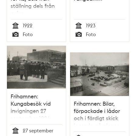
ställning dels från
pråm
1922
1923
Tid
Tid
Foto
Foto
Typ
Typ
Frihamnen:
Kungabesök vid
Frihamnen: Bilar,
invigningen 27
förpackade i lådor
september 1926
och i färdigt skick
lagrade på planen
27 september
väster om magasin