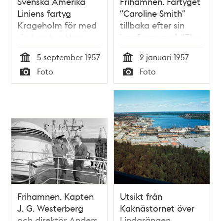
Svenska Amerika
Frihamnen. Fartyget
Liniens fartyg
"Caroline Smith"
Krageholm för med
tillbaka efter sin
sig tungt vatten
jungfruresa på "The
från USA som ska
Swedish Chicago
5 september 1957
2 januari 1957
förvaras i Frihamnen
Line"
Tid
Tid
Foto
Foto
tills atomkraftverket
Typ
Typ
i Ågesta är byggt
Frihamnen. Kapten
Utsikt från
J. G. Westerberg
Kaknästornet över
och direktör Anders
Lindarängen,