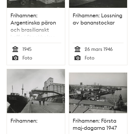
Frihamnen:
Frihamnen: Lossning
Argentinska päron
av bananstockar
och brasilianskt
kaffe i Stockholms
Frihamns lager
1945
26 mars 1946
Tid
Tid
Foto
Foto
Typ
Typ
Frihamnen:
Frihamnen: Första
maj-dagarna 1947