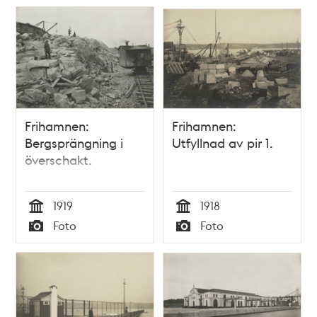
Frihamnen:
Frihamnen:
Bergsprängning i
Utfyllnad av pir 1.
överschakt.
1919
1918
Tid
Tid
Foto
Foto
Typ
Typ