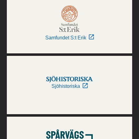
Samfundet S:t Erik
Sjöhistoriska