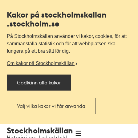
Kakor på stockholmskallan
.stockholm.se
På Stockholmskällan använder vi kakor, cookies, för att
sammanställa statistik och för att webbplatsen ska
fungera på ett bra sätt för dig.
Om kakor på Stockholmskällan
Godkänn alla kakor
Välj vilka kakor vi får använda
Till
Till
Stockholmskällan
navigationen
huvudinnehållet
Historia i ord, ljud och bild