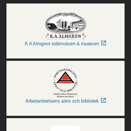
K A Almgren sidenväveri & museum
Arbetarrörelsens arkiv och bibliotek