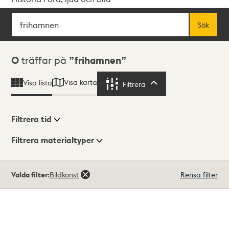
Sök
Fritextsök
Sök
Sökresultat
0
träffar på
frihamnen
Visa karta
Visa lista
Filtrera
Filtrera
Filtrera tid
Filtrera materialtyper
Visningsläge
Totalt
Valda filter:
Bildkonst
Rensa filter
0
träffar
Lista
Karta