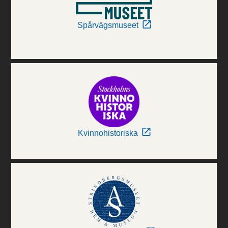
Spårvägsmuseet
Kvinnohistoriska