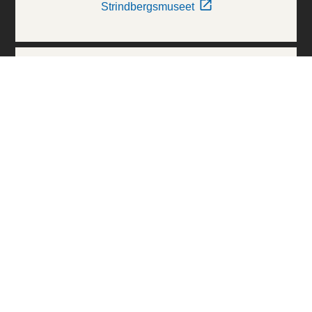
Strindbergsmuseet
Thielska Galleriet
Världskulturmuseerna