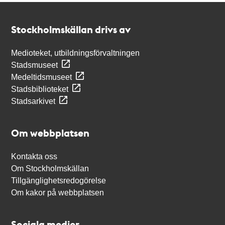
Kontakt
Stockholmskällan
Stockholmskällan drivs av
Medioteket, utbildningsförvaltningen
Stadsmuseet
Medeltidsmuseet
Stadsbiblioteket
Stadsarkivet
Om webbplatsen
Kontakta oss
Om Stockholmskällan
Tillgänglighetsredogörelse
Om kakor på webbplatsen
Sociala medier