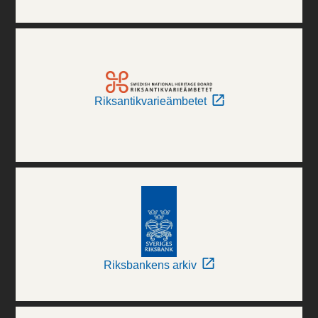
Riksantikvarieämbetet
Riksbankens arkiv