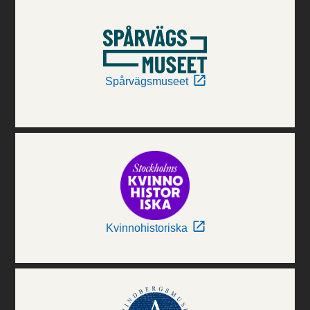
Spårvägsmuseet
Kvinnohistoriska