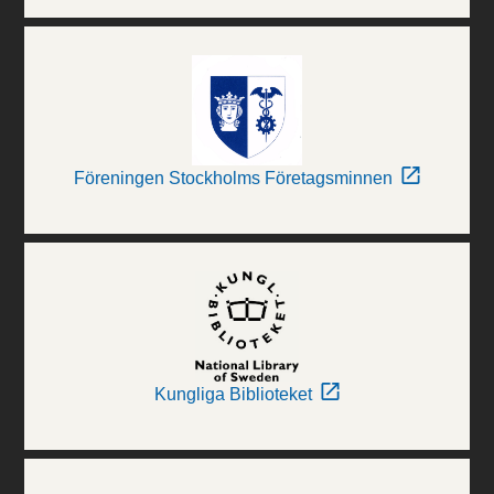
Föreningen Stockholms Företagsminnen
Kungliga Biblioteket