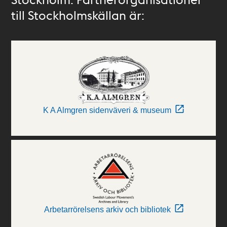
till Stockholmskällan är:
K A Almgren sidenväveri & museum
Arbetarrörelsens arkiv och bibliotek