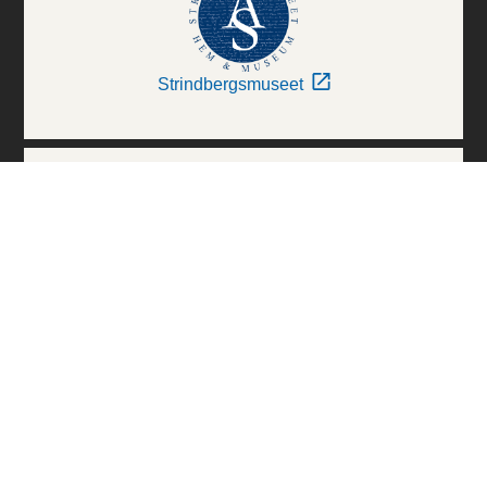
Strindbergsmuseet
Thielska Galleriet
Världskulturmuseerna