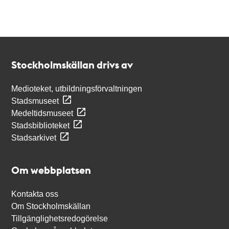
Kontakt
Stockholmskällan
Stockholmskällan drivs av
Medioteket, utbildningsförvaltningen
Stadsmuseet
Medeltidsmuseet
Stadsbiblioteket
Stadsarkivet
Om webbplatsen
Kontakta oss
Om Stockholmskällan
Tillgänglighetsredogörelse