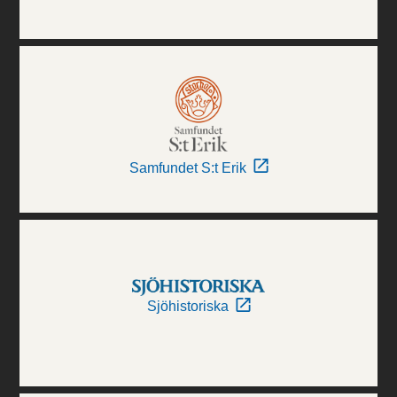
Samfundet S:t Erik
Sjöhistoriska