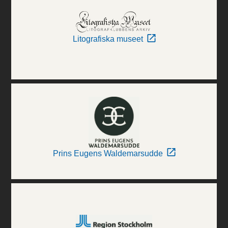
Litografiska museet
Prins Eugens Waldemarsudde