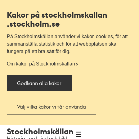
Kakor på stockholmskallan
.stockholm.se
På Stockholmskällan använder vi kakor, cookies, för att
sammanställa statistik och för att webbplatsen ska
fungera på ett bra sätt för dig.
Om kakor på Stockholmskällan
Godkänn alla kakor
Välj vilka kakor vi får använda
Till
Till
Stockholmskällan
navigationen
huvudinnehållet
Historia i ord, ljud och bild