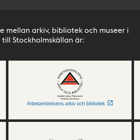
 mellan arkiv, bibliotek och museer i
till Stockholmskällan är:
Arbetarrörelsens arkiv och bibliotek