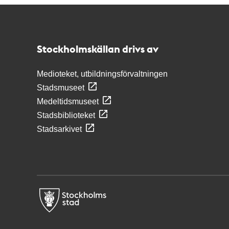
Kontakt
Stockholmskällan
Stockholmskällan drivs av
Medioteket, utbildningsförvaltningen
Stadsmuseet
Medeltidsmuseet
Stadsbiblioteket
Stadsarkivet