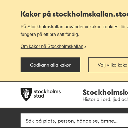
Kakor på stockholmskallan
.st
På Stockholmskällan använder vi kakor, cookies, för a
fungera på ett bra sätt för dig.
Om kakor på Stockholmskällan
Godkänn alla kakor
Välj vilka kak
Till
Till
Stockholmsk
navigationen
huvudinnehållet
Historia i ord, ljud oc
Fritextsök