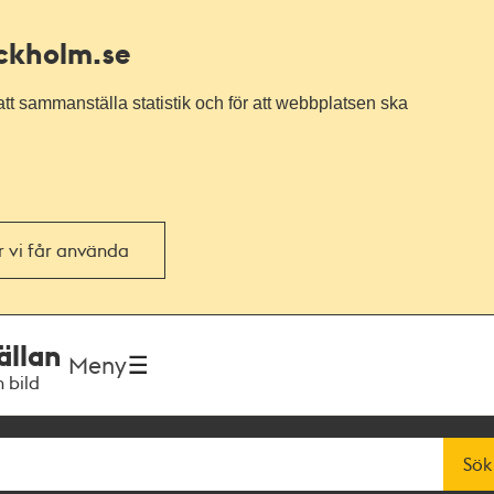
ockholm.se
tt sammanställa statistik och för att webbplatsen ska
or vi får använda
ällan
Meny
h bild
Sök