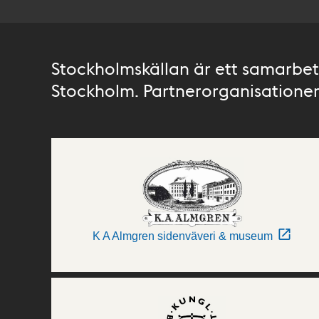
Stockholmskällan är ett samarbete
Stockholm. Partnerorganisationer 
K A Almgren sidenväveri & museum