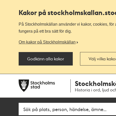
Kakor på stockholmskallan
.st
På Stockholmskällan använder vi kakor, cookies, för a
fungera på ett bra sätt för dig.
Om kakor på Stockholmskällan
Godkänn alla kakor
Välj vilka kak
Till
Till
Stockholmsk
navigationen
huvudinnehållet
Historia i ord, ljud oc
Fritextsök