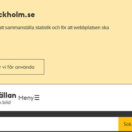
ockholm.se
tt sammanställa statistik och för att webbplatsen ska
or vi får använda
ällan
Meny
h bild
Sök