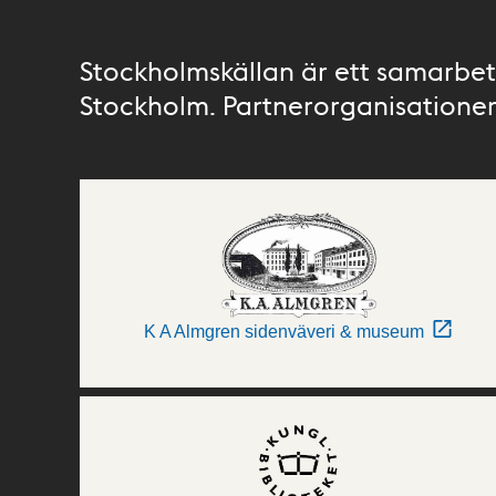
Stockholmskällan är ett samarbete
Stockholm. Partnerorganisationer 
K A Almgren sidenväveri & museum