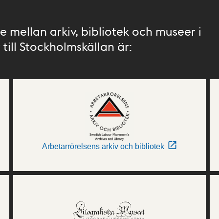
 mellan arkiv, bibliotek och museer i
till Stockholmskällan är:
Arbetarrörelsens arkiv och bibliotek