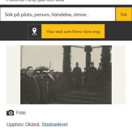
Fritextsök
Sök
Visa vad som finns nära mig
Foto
Upphov: Okänd.
Stadsarkivet