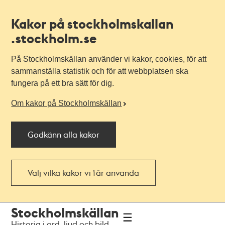
Kakor på stockholmskallan
.stockholm.se
På Stockholmskällan använder vi kakor, cookies, för att
sammanställa statistik och för att webbplatsen ska
fungera på ett bra sätt för dig.
Om kakor på Stockholmskällan
Godkänn alla kakor
Välj vilka kakor vi får använda
Till
Till
Stockholmskällan
navigationen
huvudinnehållet
Historia i ord, ljud och bild