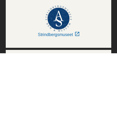
Strindbergsmuseet
Thielska Galleriet