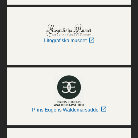
Litografiska museet
Prins Eugens Waldemarsudde