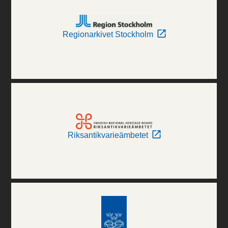
Regionarkivet Stockholm
Riksantikvarieämbetet