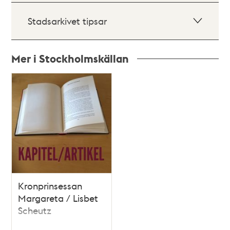
Stadsarkivet tipsar
Mer i Stockholmskällan
Relaterade
poster
och
teman
Kronprinsessan
Margareta / Lisbet
Scheutz