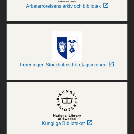
Arbetarrörelsens arkiv och bibliotek
Föreningen Stockholms Företagsminnen
Kungliga Biblioteket