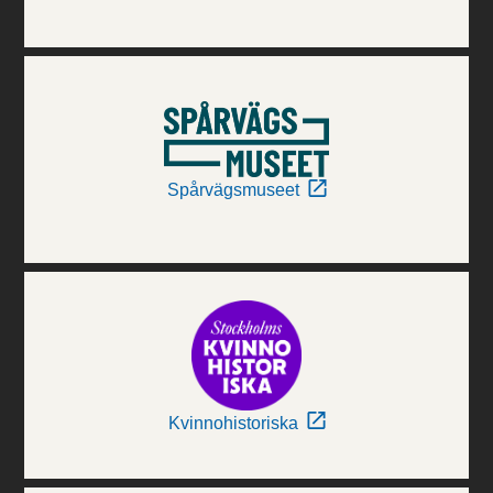
Spårvägsmuseet
Kvinnohistoriska