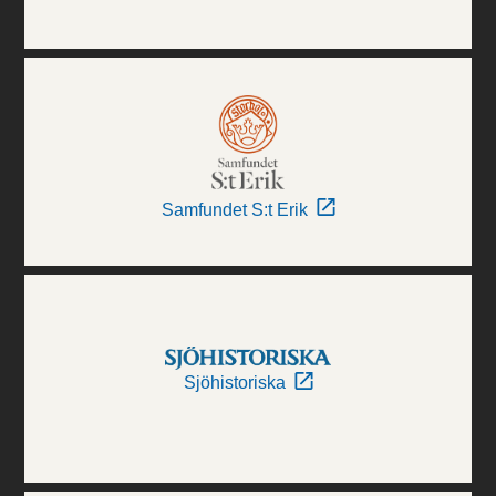
Samfundet S:t Erik
Sjöhistoriska