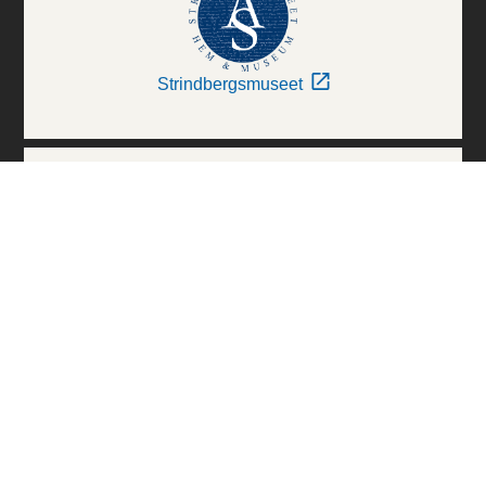
Strindbergsmuseet
Thielska Galleriet
Världskulturmuseerna