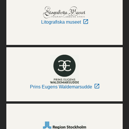
Litografiska museet
Prins Eugens Waldemarsudde