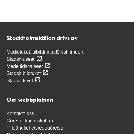
Kontakt
Stockholmskällan
Stockholmskällan drivs av
Medioteket, utbildningsförvaltningen
Stadsmuseet
Medeltidsmuseet
Stadsbiblioteket
Stadsarkivet
Om webbplatsen
Kontakta oss
Om Stockholmskällan
Tillgänglighetsredogörelse