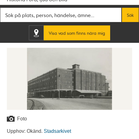
Fritextsök
Sök
Visa vad som finns nära mig
Foto
Upphov: Okänd.
Stadsarkivet