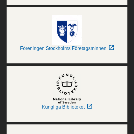
Föreningen Stockholms Företagsminnen
Kungliga Biblioteket