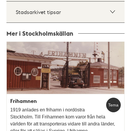
Stadsarkivet tipsar
Mer i Stockholmskällan
Relaterade
poster
och
teman
Frihamnen
Tema
1919 anlades en frihamn i nordöstra
Stockholm. Till Frihamnen kom varor från hela
världen för att transporteras vidare till andra länder,
eller för att säljas i Sverige. I frihamne…