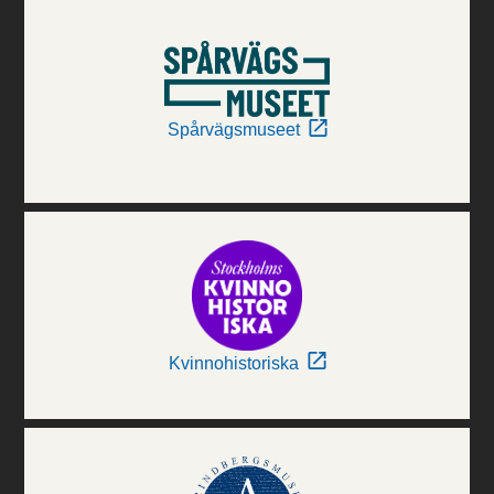
Spårvägsmuseet
Kvinnohistoriska