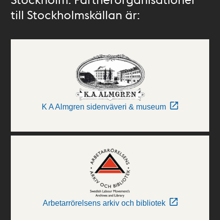
till Stockholmskällan är:
K A Almgren sidenväveri & museum
Arbetarrörelsens arkiv och bibliotek