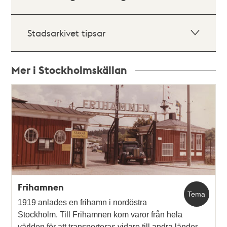
Stadsarkivet tipsar
Mer i Stockholmskällan
Relaterade
poster
och
teman
Frihamnen
Tema
1919 anlades en frihamn i nordöstra
Stockholm. Till Frihamnen kom varor från hela
världen för att transporteras vidare till andra länder,