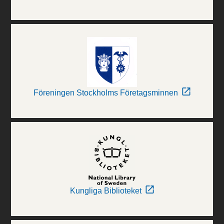
Föreningen Stockholms Företagsminnen
Kungliga Biblioteket