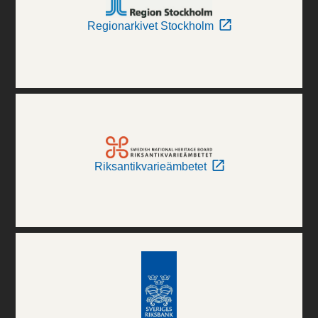
Regionarkivet Stockholm
Riksantikvarieämbetet