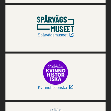
Spårvägsmuseet
Kvinnohistoriska