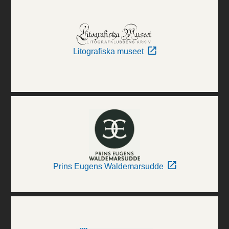
Litografiska museet
Prins Eugens Waldemarsudde