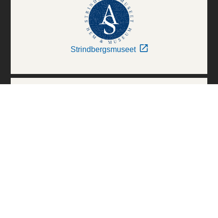
Strindbergsmuseet
Thielska Galleriet