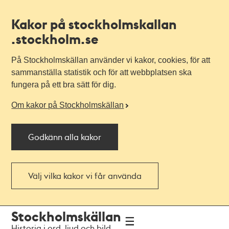
Kakor på stockholmskallan
.stockholm.se
På Stockholmskällan använder vi kakor, cookies, för att
sammanställa statistik och för att webbplatsen ska
fungera på ett bra sätt för dig.
Om kakor på Stockholmskällan
Godkänn alla kakor
Välj vilka kakor vi får använda
Till
Till
Stockholmskällan
navigationen
huvudinnehållet
Historia i ord, ljud och bild