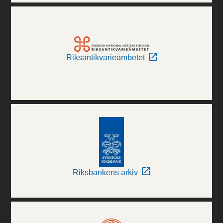
Riksantikvarieämbetet
Riksbankens arkiv