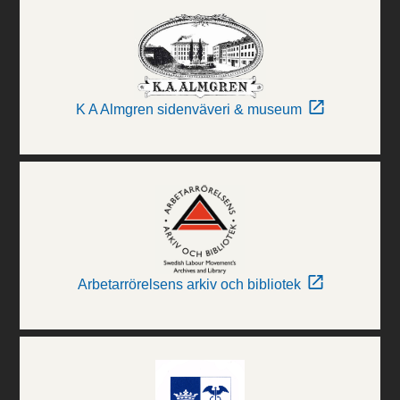
K A Almgren sidenväveri & museum
Arbetarrörelsens arkiv och bibliotek