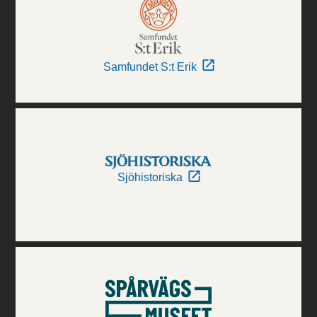
Samfundet S:t Erik
Sjöhistoriska