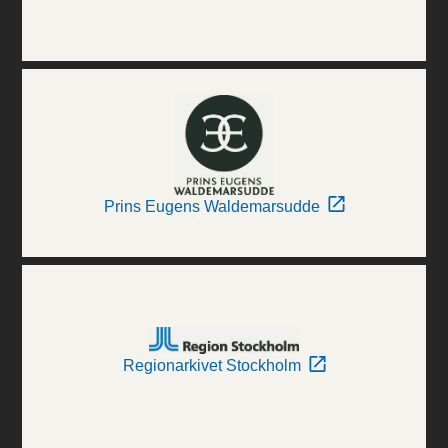
Prins Eugens Waldemarsudde
Regionarkivet Stockholm