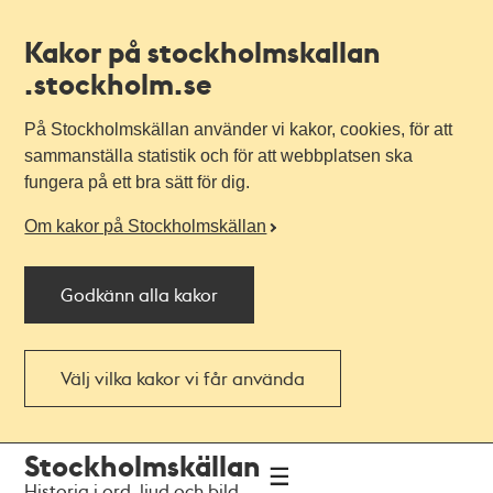
Kakor på stockholmskallan
.stockholm.se
På Stockholmskällan använder vi kakor, cookies, för att
sammanställa statistik och för att webbplatsen ska
fungera på ett bra sätt för dig.
Om kakor på Stockholmskällan
Godkänn alla kakor
Välj vilka kakor vi får använda
Till
Till
Stockholmskällan
navigationen
huvudinnehållet
Historia i ord, ljud och bild