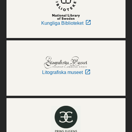
Kungliga Biblioteket
Litografiska museet