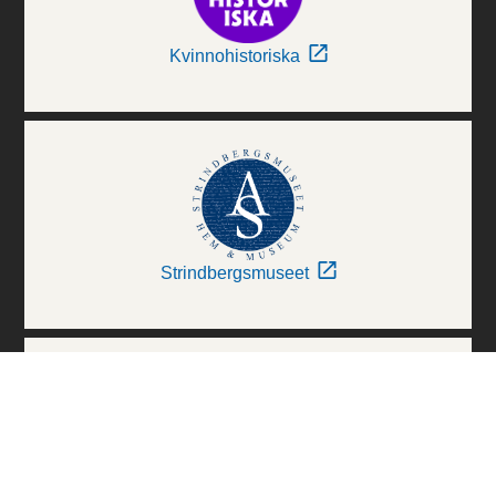
Kvinnohistoriska
Strindbergsmuseet
Thielska Galleriet