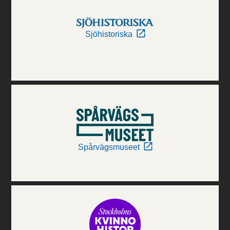
Sjöhistoriska
Spårvägsmuseet