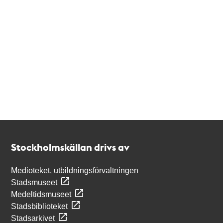
Kontakt
Stockholmskällan
Stockholmskällan drivs av
Medioteket, utbildningsförvaltningen
Stadsmuseet
Medeltidsmuseet
Stadsbiblioteket
Stadsarkivet