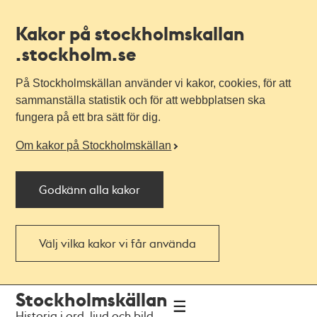
Kakor på stockholmskallan
.stockholm.se
På Stockholmskällan använder vi kakor, cookies, för att
sammanställa statistik och för att webbplatsen ska
fungera på ett bra sätt för dig.
Om kakor på Stockholmskällan
Godkänn alla kakor
Välj vilka kakor vi får använda
Till
Till
Stockholmskällan
navigationen
huvudinnehållet
Historia i ord, ljud och bild