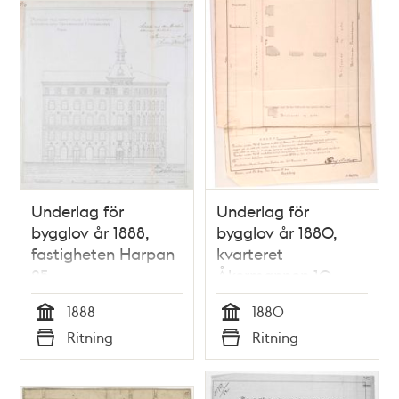
Underlag för
Underlag för
bygglov år 1888,
bygglov år 1880,
fastigheten Harpan
kvarteret
25
Åkermannen 10,
nuvarande kvarteret
1888
1880
Vårdtornet
Tid
Tid
Ritning
Ritning
Typ
Typ