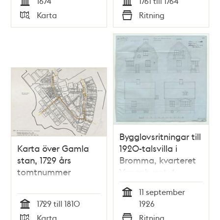
1674
1761 till 1764
Tid
Tid
Karta
Ritning
Typ
Typ
Bygglovsritningar till
Karta över Gamla
1920-talsvilla i
stan, 1729 års
Bromma, kvarteret
tomtnummer
Vapenhuset 4
(dåvarande
11 september
stadsägan
Tid
1729 till 1810
1926
Beckomberga 7)
Tid
Karta
Ritning