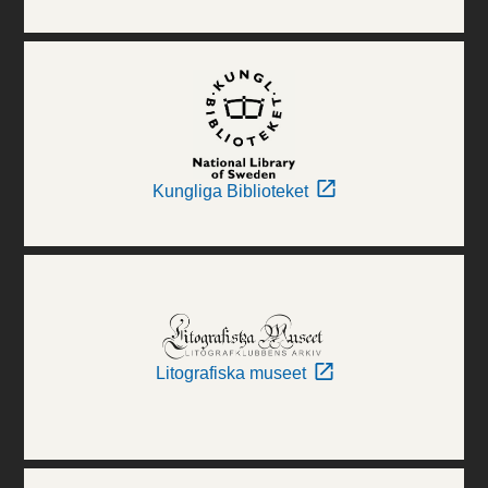
Kungliga Biblioteket
Litografiska museet