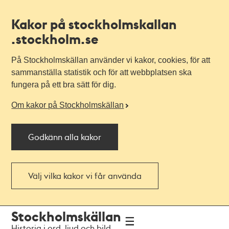
Kakor på stockholmskallan
.stockholm.se
På Stockholmskällan använder vi kakor, cookies, för att
sammanställa statistik och för att webbplatsen ska
fungera på ett bra sätt för dig.
Om kakor på Stockholmskällan
Godkänn alla kakor
Välj vilka kakor vi får använda
Till
Till
Stockholmskällan
navigationen
huvudinnehållet
Historia i ord, ljud och bild