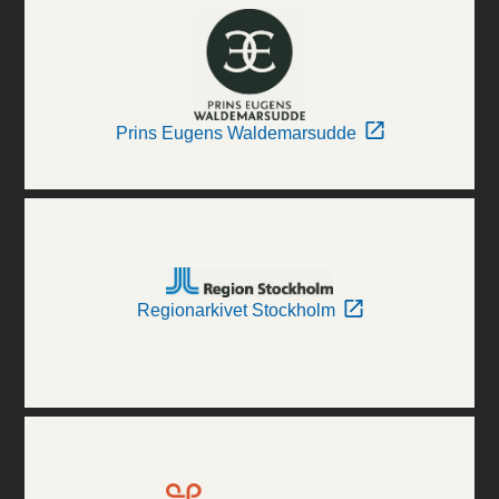
Prins Eugens Waldemarsudde
Regionarkivet Stockholm