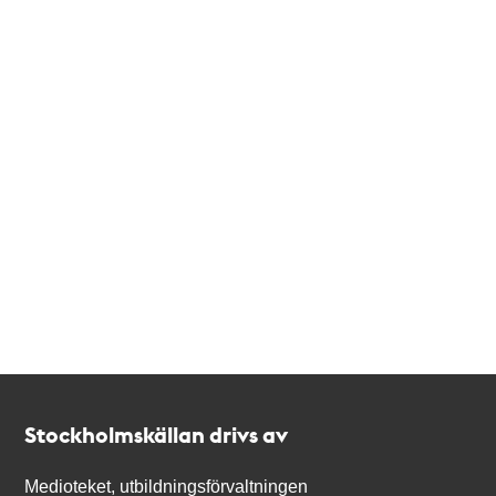
Kontakt
Stockholmskällan
Stockholmskällan drivs av
Medioteket, utbildningsförvaltningen