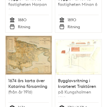
fastigheten Harpan
fastigheten Minan 6
24.
1880
1890
Tid
Tid
Ritning
Ritning
Typ
Typ
1674 års karta över
Bygglovsritning i
Katarina församling
kvarteret Traktören
(från år 1916)
på Kungsholmen
1762