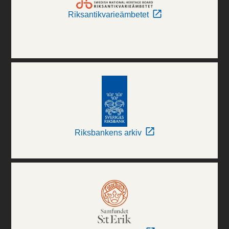
Riksantikvarieämbetet
Riksbankens arkiv