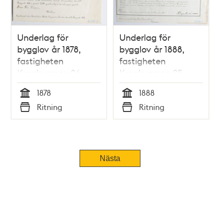
Underlag för
Underlag för
bygglov år 1878,
bygglov år 1888,
fastigheten
fastigheten
Kronkvarnen 26
Kronkvarnen 25
1878
1888
Tid
Tid
Ritning
Ritning
Typ
Typ
Nästa