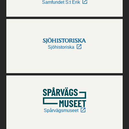
Samfundet S:t Erik
Sjöhistoriska
Spårvägsmuseet