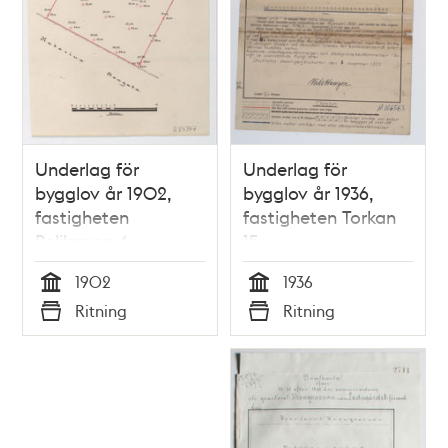
Underlag för
Underlag för
bygglov år 1902,
bygglov år 1936,
fastigheten
fastigheten Torkan
Pelikanen 4
15
1902
1936
Tid
Tid
Ritning
Ritning
Typ
Typ