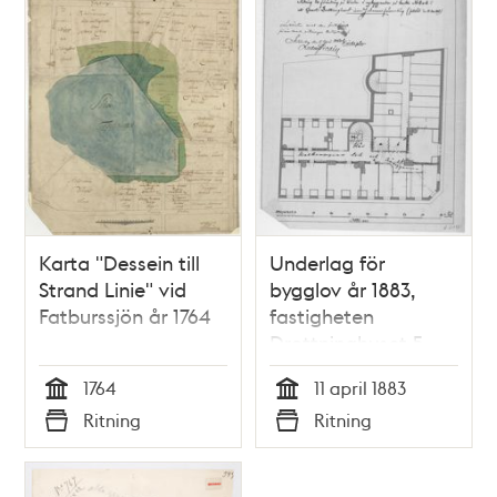
Karta "Dessein till
Underlag för
Strand Linie" vid
bygglov år 1883,
Fatburssjön år 1764
fastigheten
Drottninghuset 5
1764
11 april 1883
Tid
Tid
Ritning
Ritning
Typ
Typ