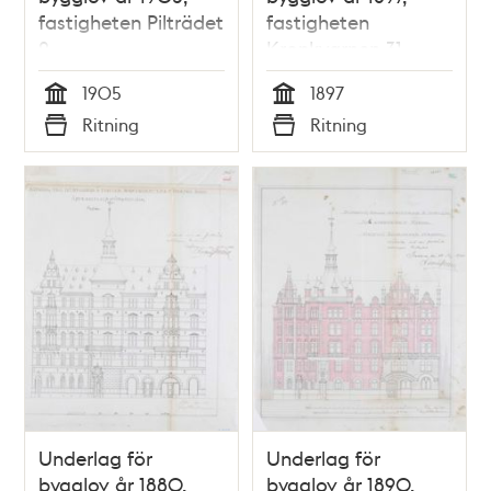
fastigheten Pilträdet
fastigheten
2
Kronkvarnen 31
1905
1897
Tid
Tid
Ritning
Ritning
Typ
Typ
Underlag för
Underlag för
bygglov år 1880,
bygglov år 1890,