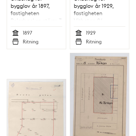
bygglov år 1897,
bygglov år 1929,
fastigheten
fastigheten
Pelarbacken större 7
Vitbetan 26
1897
1929
Tid
Tid
Ritning
Ritning
Typ
Typ