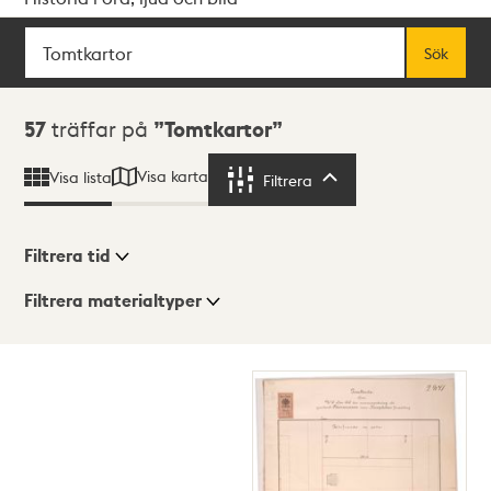
Sök
Fritextsök
Sök
Sökresultat
57
träffar på
Tomtkartor
Visa karta
Visa lista
Filtrera
Filtrera
Filtrera tid
Filtrera materialtyper
Visningsläge
Totalt
57
träffar
Lista
Karta