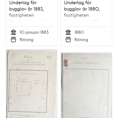
Underlag för
Underlag för
bygglov år 1883,
bygglov år 1880,
fastigheten
fastigheten
Drottninghuset 5
Kronkvarnen 25.
10 januari 1883
1880
Tid
Tid
Ritning
Ritning
Typ
Typ