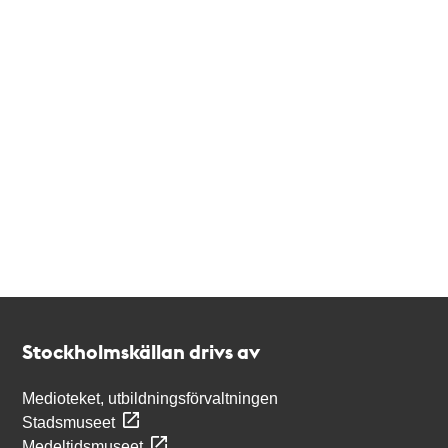
Kontakt
Stockholmskällan
Stockholmskällan drivs av
Medioteket, utbildningsförvaltningen
Stadsmuseet
Medeltidsmuseet