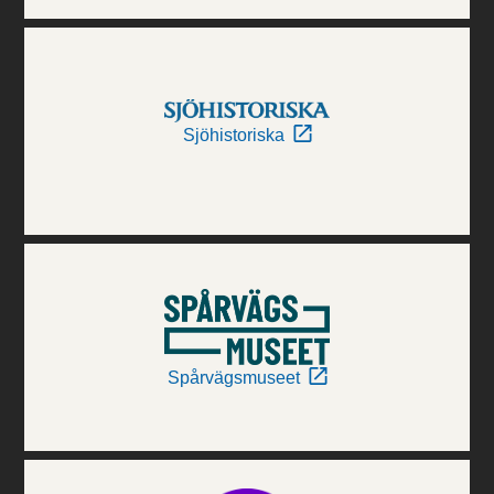
Sjöhistoriska
Spårvägsmuseet