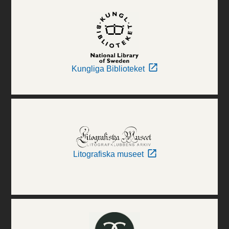
Kungliga Biblioteket
Litografiska museet