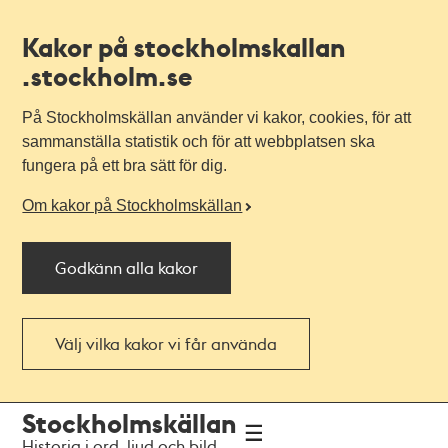
Kakor på stockholmskallan
.stockholm.se
På Stockholmskällan använder vi kakor, cookies, för att
sammanställa statistik och för att webbplatsen ska
fungera på ett bra sätt för dig.
Om kakor på Stockholmskällan
Godkänn alla kakor
Välj vilka kakor vi får använda
Till
Till
Stockholmskällan
navigationen
huvudinnehållet
Historia i ord, ljud och bild