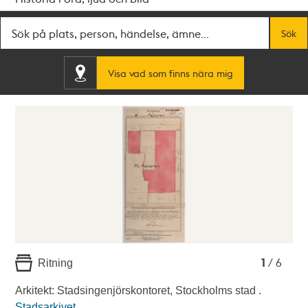
Fritextsök
Sök
Visa vad som finns nära mig
1
2
3
4
5
6
1
/ 6
Ritning
Arkitekt: Stadsingenjörskontoret, Stockholms stad .
Stadsarkivet