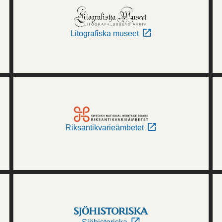
Litografiska museet
Riksantikvarieämbetet