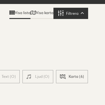
Visa karta
Visa lista
Filtrera
Filtrera
Text
(
0
)
Ljud
(
0
)
Karta
(
6
)