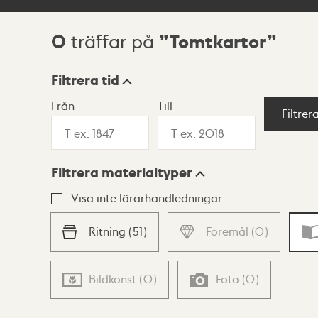
0
Tomtkartor
träffar på
Sökresultat
Filtrera tid
Från
Till
Visningsläge
Filtrer
Filtrera materialtyper
Lista
Karta
Visa inte lärarhandledningar
Ritning
(
51
)
Föremål
(
0
)
Bildkonst
(
0
)
Foto
(
0
)