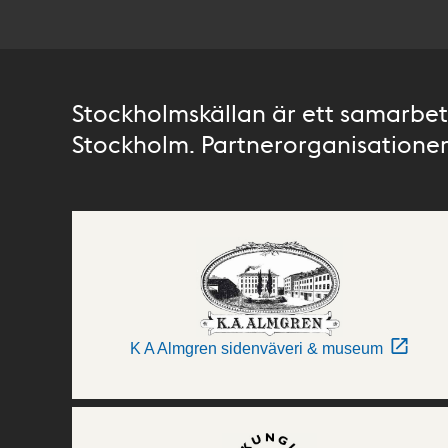
Stockholmskällan är ett samarbete
Stockholm. Partnerorganisationer 
K A Almgren sidenväveri & museum