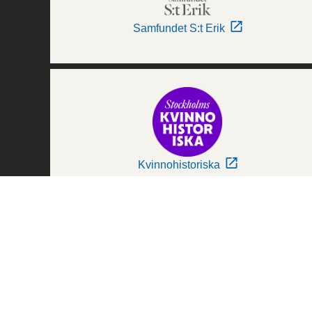
Samfundet S:t Erik
Kvinnohistoriska
Världskulturmuseerna