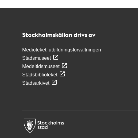
Kontakt
Stockholmskällan
Stockholmskällan drivs av
Medioteket, utbildningsförvaltningen
Stadsmuseet
Medeltidsmuseet
Stadsbiblioteket
Stadsarkivet