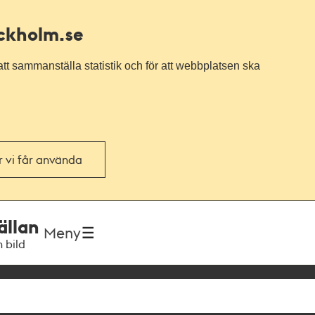
ockholm.se
tt sammanställa statistik och för att webbplatsen ska
or vi får använda
ällan
Meny
h bild