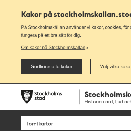
Kakor på stockholmskallan
.st
På Stockholmskällan använder vi kakor, cookies, för a
fungera på ett bra sätt för dig.
Om kakor på Stockholmskällan
Godkänn alla kakor
Välj vilka kak
Till
Till
Stockholmsk
navigationen
huvudinnehållet
Historia i ord, ljud oc
Sök
Fritextsök