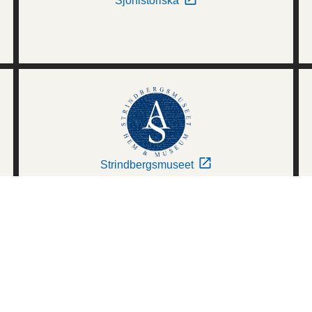
Sjöhistoriska
Strindbergsmuseet