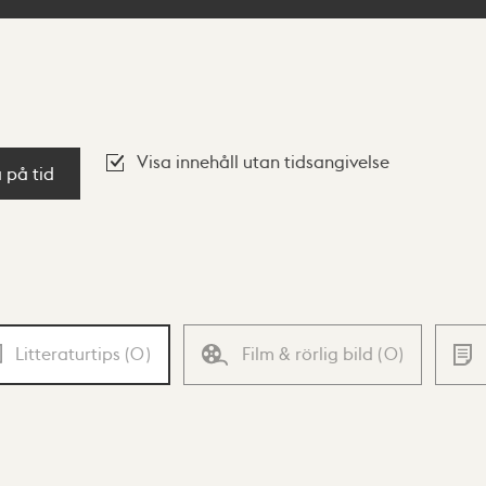
Visa innehåll utan tidsangivelse
a på tid
Litteraturtips
(
0
)
Film & rörlig bild
(
0
)