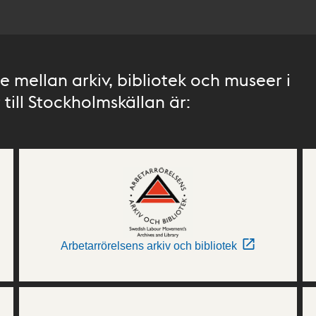
 mellan arkiv, bibliotek och museer i
till Stockholmskällan är:
Arbetarrörelsens arkiv och bibliotek