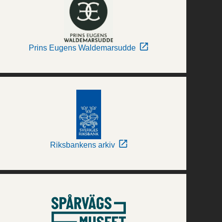
Prins Eugens Waldemarsudde
Riksbankens arkiv