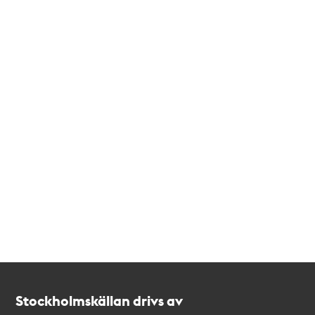
Kontakt
Stockholmskällan
Stockholmskällan drivs av