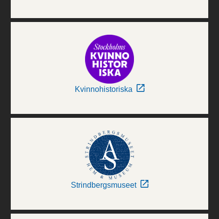
Kvinnohistoriska
Strindbergsmuseet