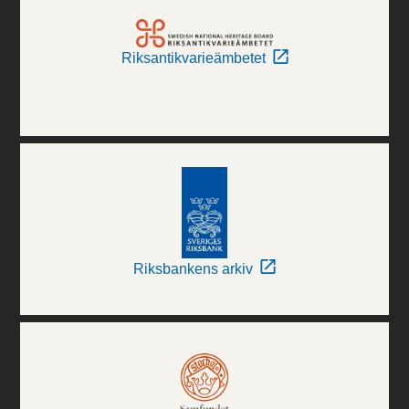
Riksantikvarieämbetet
Riksbankens arkiv