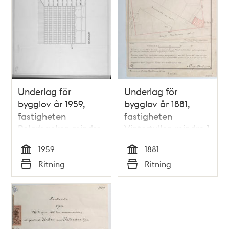
Underlag för
Underlag för
bygglov år 1959,
bygglov år 1881,
fastigheten
fastigheten
Pelarbacken mindre
Vintertullen mindre 1
21,23
1959
1881
Tid
Tid
Ritning
Ritning
Typ
Typ