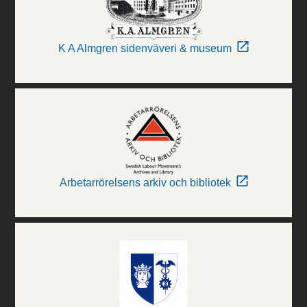
K A Almgren sidenväveri & museum
Arbetarrörelsens arkiv och bibliotek