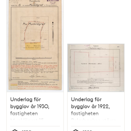
Underlag för
Underlag för
bygglov år 1930,
bygglov år 1922,
fastigheten
fastigheten
Munklägret 15
Pelarbacken större
16