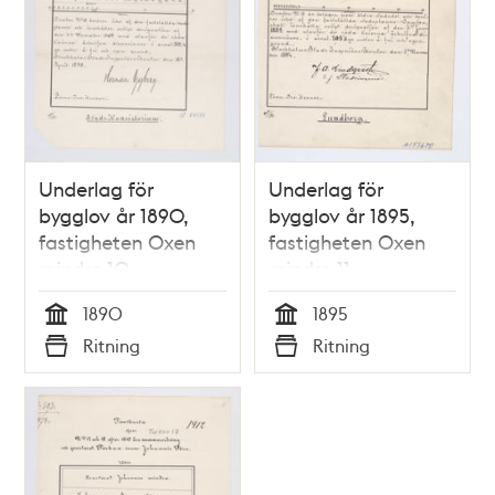
Underlag för
Underlag för
bygglov år 1890,
bygglov år 1895,
fastigheten Oxen
fastigheten Oxen
mindre 10
mindre 11
1890
1895
Tid
Tid
Ritning
Ritning
Typ
Typ