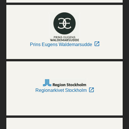
Prins Eugens Waldemarsudde
Regionarkivet Stockholm