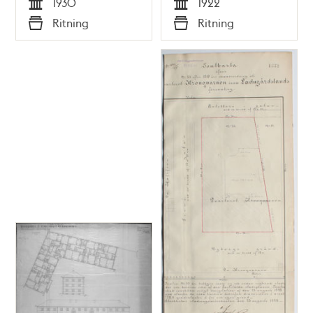
1930
1922
Tid
Tid
Ritning
Ritning
Typ
Typ