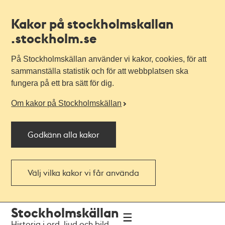
Kakor på stockholmskallan
.stockholm.se
På Stockholmskällan använder vi kakor, cookies, för att
sammanställa statistik och för att webbplatsen ska
fungera på ett bra sätt för dig.
Om kakor på Stockholmskällan
Godkänn alla kakor
Välj vilka kakor vi får använda
Till
Till
Stockholmskällan
navigationen
huvudinnehållet
Historia i ord, ljud och bild