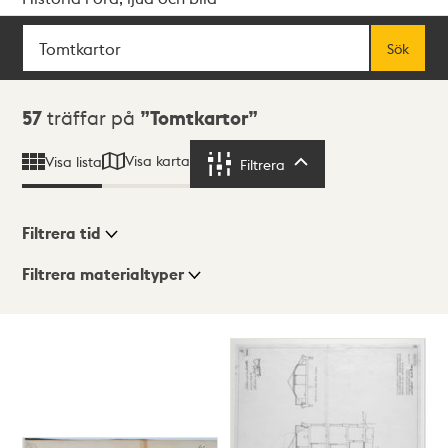
Sök
Fritextsök
Sök
Sökresultat
57
träffar på
Tomtkartor
Visa karta
Visa lista
Filtrera
Filtrera
Filtrera tid
Filtrera materialtyper
Visningsläge
Totalt
57
träffar
Lista
Karta