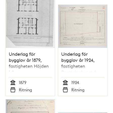
Underlag för
Underlag för
bygglov år 1879,
bygglov år 1924,
fastigheten Höjden
fastigheten
1,2
Drottninghuset 6
1879
1924
Tid
Tid
Ritning
Ritning
Typ
Typ