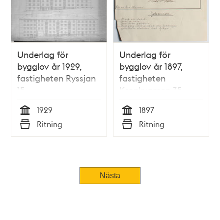
Underlag för
Underlag för
bygglov år 1929,
bygglov år 1897,
fastigheten Ryssjan
fastigheten
15
Kronkvarnen 35
1929
1897
Tid
Tid
Ritning
Ritning
Typ
Typ
Tidigare
Nästa