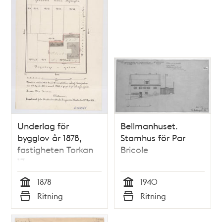
Underlag för
Bellmanhuset.
bygglov år 1878,
Stamhus för Par
fastigheten Torkan
Bricole
17
1878
1940
Tid
Tid
Ritning
Ritning
Typ
Typ