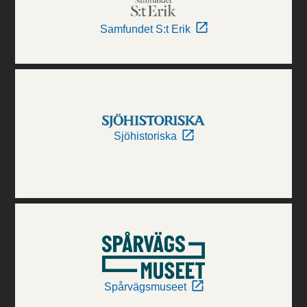
Samfundet S:t Erik
Sjöhistoriska
Spårvägsmuseet