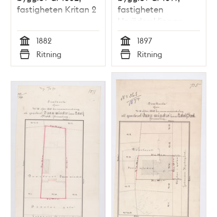
fastigheten Kritan 2
fastigheten
Urvädersklippan
mindre 2,6
1882
1897
Tid
Tid
Ritning
Ritning
Typ
Typ