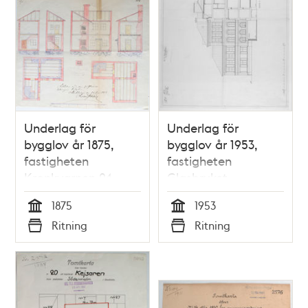
Underlag för
Underlag för
bygglov år 1875,
bygglov år 1953,
fastigheten
fastigheten
Kronkvarnen 24
Glasbruket
1875
1953
Tid
Tid
Ritning
Ritning
Typ
Typ