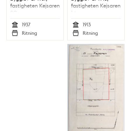
fastigheten Kejsaren
fastigheten Kejsaren
20
14
1937
1913
Tid
Tid
Ritning
Ritning
Typ
Typ