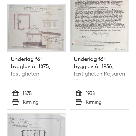
Underlag för
Underlag för
bygglov år 1875,
bygglov år 1938,
fastigheten
fastigheten Kejsaren
Häckelfjäll 2
17
1875
1938
Tid
Tid
Ritning
Ritning
Typ
Typ