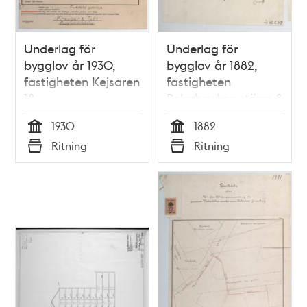
Underlag för
Underlag för
bygglov år 1930,
bygglov år 1882,
fastigheten Kejsaren
fastigheten
18
Pelarbacken större 8
1930
1882
Tid
Tid
Ritning
Ritning
Typ
Typ